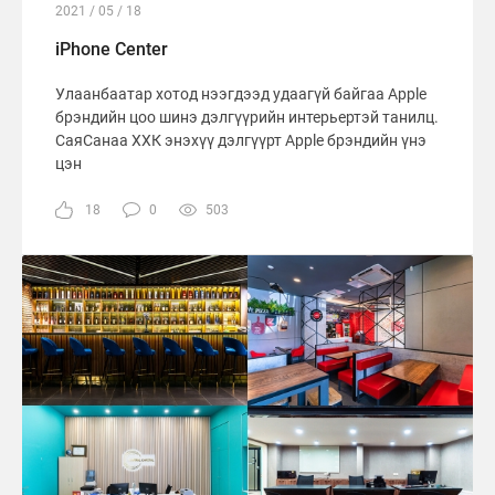
2021 / 05 / 18
iPhone Center
Улаанбаатар хотод нээгдээд удаагүй байгаа Apple
брэндийн цоо шинэ дэлгүүрийн интерьертэй танилц.
СаяСанаа ХХК энэхүү дэлгүүрт Apple брэндийн үнэ
цэн
18
0
503