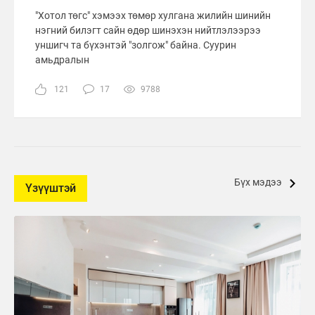
"Хотол төгс" хэмээх төмөр хулгана жилийн шинийн
нэгний билэгт сайн өдөр шинэхэн нийтлэлээрээ
уншигч та бүхэнтэй "золгож" байна. Суурин
амьдралын
121
17
9788
Бүх мэдээ
Үзүүштэй