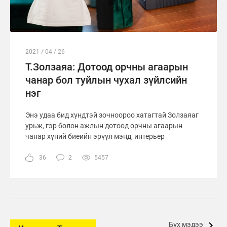
2021 / 04 / 26
Т.Золзаяа: Дотоод орчны агаарын
чанар бол туйлын чухал зүйлсийн
нэг
Энэ удаа бид хүндтэй зочноороо хатагтай Золзаяаг
урьж, гэр болон ажлын дотоод орчны агаарын
чанар хүний биеийн эрүүл мэнд, интерьер
36
2
5457
Бүх мэдээ