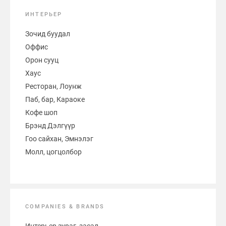
ИНТЕРЬЕР
Зочид буудал
Оффис
Орон сууц
Хаус
Ресторан, Лоунж
Паб, бар, Караоке
Кофе шоп
Брэнд Дэлгүүр
Гоо сайхан, Эмнэлэг
Молл, цогцолбор
COMPANIES & BRANDS
Интерьер зураг, засал