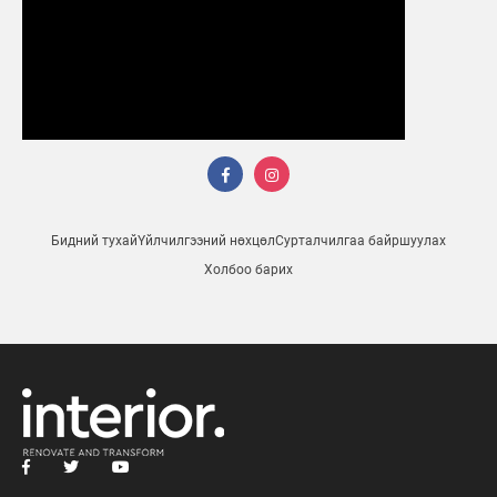
Бидний тухай
Үйлчилгээний нөхцөл
Сурталчилгаа байршуулах
Холбоо барих