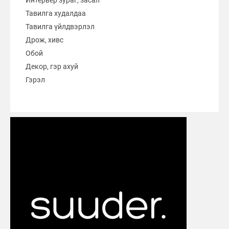
Тавилга худалдаа
Тавилга үйлдвэрлэл
Дрож, хивс
Обой
Декор, гэр ахуй
Гэрэл