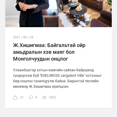
2021 / 06 / 28
Ж.Хишигмаа: Байгальтай ойр
амьдралын хэв маяг бол
Монголчуудын онцлог
Улаанбаатар хотын хамгийн сайхан байршилд
сүндэрлэж буй "EDELWEISS Jargalant Villa" хотхоныг
бид онцлон танилцуулж байна. Бидэнтэй төслийн
менежер Ж.Хишигмаа ярилцсан
21
4
1852