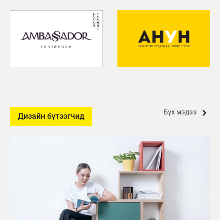
Бүх мэдээ
Дизайн бүтээгчид