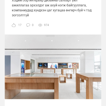
Хэдийгээр интерьер дизайны салбарт үйл
ажиллагаа эрхэлдэг аж ахуй нэгж байгууллага,
компаниудад хүндхэн цаг хугацаа өнгөрч буй ч тэд
зогсолтгүй
17
0
974