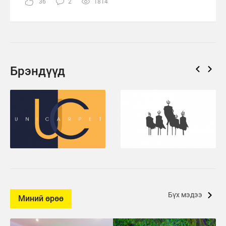
36
2
1814
Брэндүүд
Бүх мэдээ
Миний өрөө