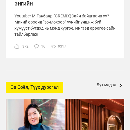
энгийн
Youtuber М.Ганбаяр (GREMIX)Сайн байцгаана уу?
Миний өрөөнд “зочлохоор” үүнийг уншиж буй
хүмүүст бүгдэд нь мэнд хүргэе. Ингээд өрөөгөө сайн
тайлбарлаж
372
16
9317
Бүх мэдээ
Өв Соёл, Түүх дурсгал