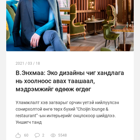
2021 / 03 / 18
В.Энхмаа: Эко дизайны чиг хандлага
нь хоолноос авах таашаал,
мэдрэмжийг өдөөж өгдөг
Уламжлалт хэв загварыг орчин үетэй нийлүүлсэн
сонирхолтой өнгө төрх бүхий "Choijin lounge &
restaurant" -ын интерьерийг онцлохоор шийдлээ.
Уншигч танд
60
2
5548