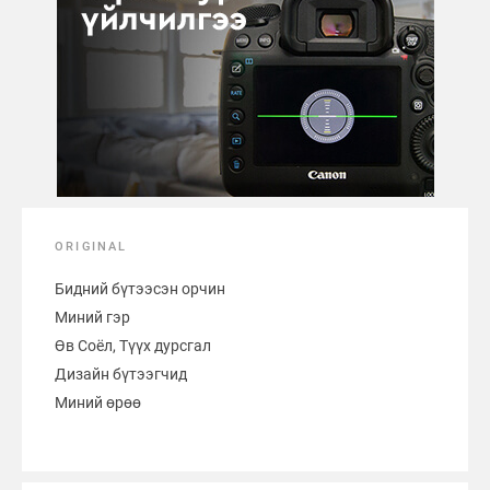
ORIGINAL
Бидний бүтээсэн орчин
Миний гэр
Өв Соёл, Түүх дурсгал
Дизайн бүтээгчид
Миний өрөө