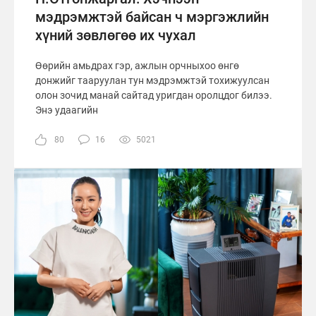
мэдрэмжтэй байсан ч мэргэжлийн
хүний зөвлөгөө их чухал
Өөрийн амьдрах гэр, ажлын орчныхоо өнгө
донжийг тааруулан тун мэдрэмжтэй тохижуулсан
олон зочид манай сайтад уригдан оролцдог билээ.
Энэ удаагийн
80
16
5021