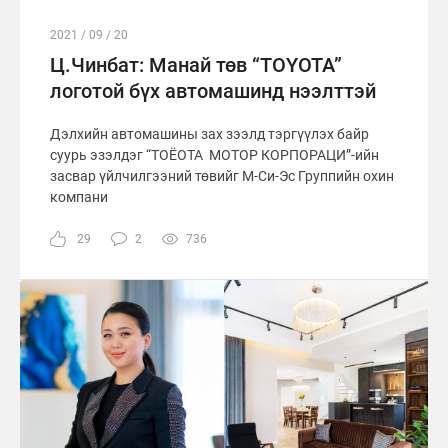
2021 / 09 / 20
Ц.Чинбат: Манай төв “TOYOTA”
логотой бүх автомашинд нээлттэй
Дэлхийн автомашины зах зээлд тэргүүлэх байр
суурь эзэлдэг “ТОЁОТА МОТОР КОРПОРАЦИ”-ийн
засвар үйлчилгээний төвийг М-Си-Эс Группийн охин
компани
29
2
736