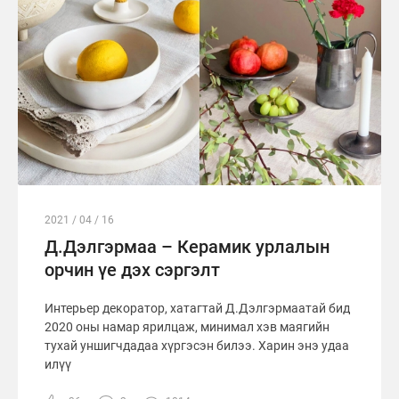
2021 / 04 / 16
Д.Дэлгэрмаа – Керамик урлалын
орчин үе дэх сэргэлт
Интерьер декоратор, хатагтай Д.Дэлгэрмаатай бид
2020 оны намар ярилцаж, минимал хэв маягийн
тухай уншигчдадаа хүргэсэн билээ. Харин энэ удаа
илүү