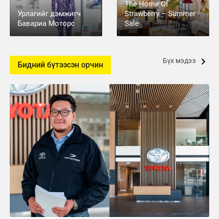
The Home Of
Урлагийг дэмжигч
Strawberry – Summer
Бавариа Моторс
Sale
Бүх мэдээ
Бидний бүтээсэн орчин