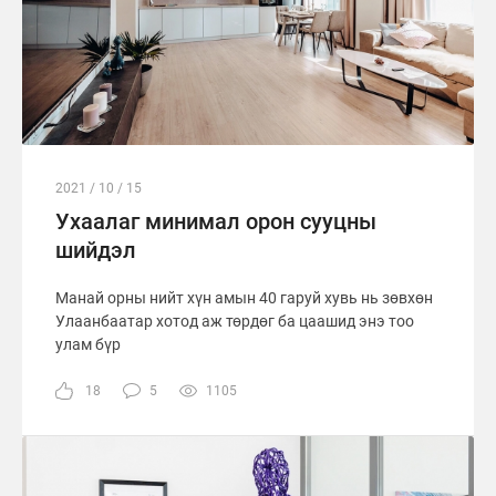
2021 / 10 / 15
Ухаалаг минимал орон сууцны
шийдэл
Манай орны нийт хүн амын 40 гаруй хувь нь зөвхөн
Улаанбаатар хотод аж төрдөг ба цаашид энэ тоо
улам бүр
18
5
1105