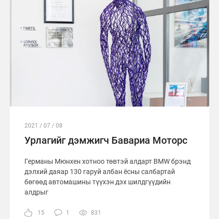
2021 / 07 / 08
Урлагийг дэмжигч Бавариа Моторс
Германы Мюнхен хотноо төвтэй алдарт BMW брэнд
дэлхий даяар 130 гаруй албан ёсны салбартай
бөгөөд автомашины түүхэн дэх шилдгүүдийн
алдрыг
15
1
831