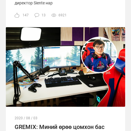
директор Siente нар
147
13
6921
2020 / 08 / 03
GREMIX: Миний өрөө цомхон бас