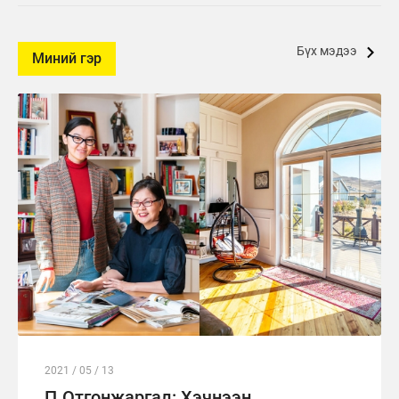
Бүх мэдээ
Миний гэр
2021 / 05 / 13
П.Отгонжаргал: Хэчнээн