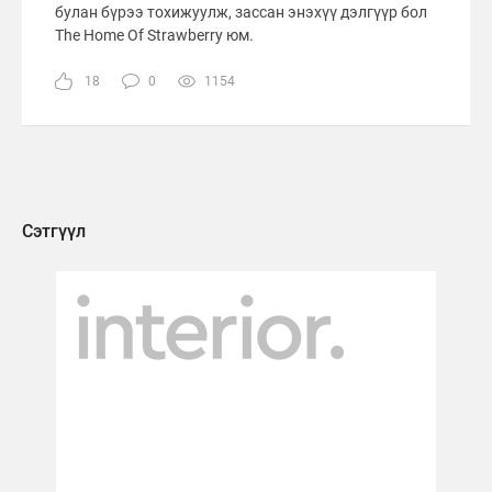
булан бүрээ тохижуулж, зассан энэхүү дэлгүүр бол
The Home Of Strawberry юм.
18
0
1154
Сэтгүүл