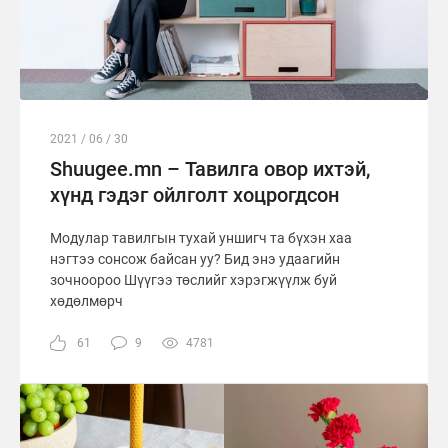
2021 / 06 / 30
Shuugee.mn – Тавилга овор ихтэй,
хүнд гэдэг ойлголт хоцрогдсон
Модулар тавилгын тухай уншигч та бүхэн хаа
нэгтээ сонсож байсан уу? Бид энэ удаагийн
зочноороо Шүүгээ төслийг хэрэгжүүлж буй
хөдөлмөрч
61
9
4781