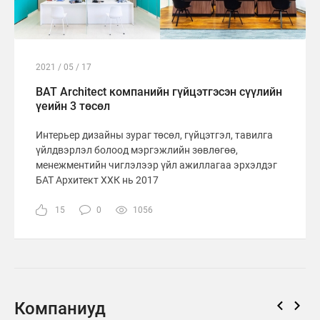
2021 / 05 / 17
BAT Architect компанийн гүйцэтгэсэн сүүлийн
үеийн 3 төсөл
Интерьер дизайны зураг төсөл, гүйцэтгэл, тавилга
үйлдвэрлэл болоод мэргэжлийн зөвлөгөө,
менежментийн чиглэлээр үйл ажиллагаа эрхэлдэг
БАТ Архитект ХХК нь 2017
15
0
1056
Компаниуд