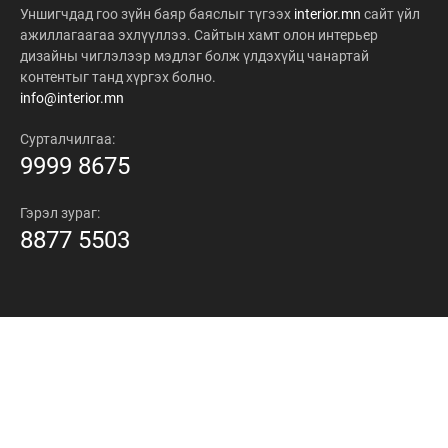
Уншигчдад гоо зүйн баяр баяслыг түгээх
interior.mn
сайт үйл
ажиллагаагаа эхлүүллээ. Сайтын хамт олон интерьер
дизайны чиглэлээр мэдлэг болж үлдэхүйц чанартай
контентыг танд хүргэх болно.
info@interior.mn
Сурталчилгаа:
9999 8675
Гэрэл зураг:
8877 5503