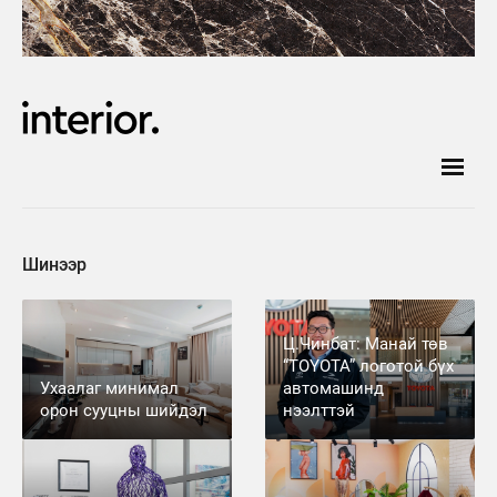
Шинээр
Ц.Чинбат: Манай төв
“TOYOTA” логотой бүх
Ухаалаг минимал
автомашинд
орон сууцны шийдэл
нээлттэй