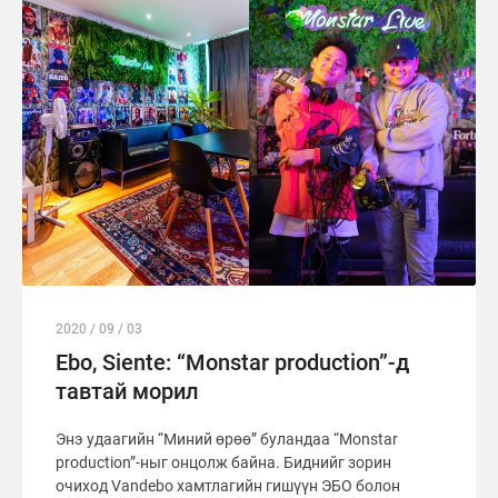
2020 / 09 / 03
Ebo, Siente: “Monstar production”-д
тавтай морил
Энэ удаагийн “Миний өрөө” буландаа “Monstar
production”-ныг онцолж байна. Биднийг зорин
очиход Vandebo хамтлагийн гишүүн ЭБО болон