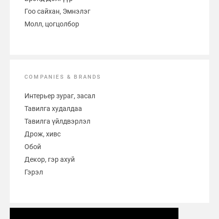
Гоо сайхан, Эмнэлэг
Молл, цогцолбор
COMPANIES & BRANDS
Интерьер зураг, засал
Тавилга худалдаа
Тавилга үйлдвэрлэл
Дрож, хивс
Обой
Декор, гэр ахуй
Гэрэл