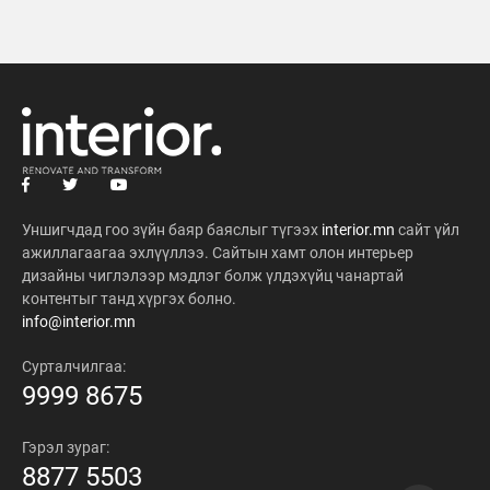
Уншигчдад гоо зүйн баяр баяслыг түгээх
interior.mn
сайт үйл
ажиллагаагаа эхлүүллээ. Сайтын хамт олон интерьер
дизайны чиглэлээр мэдлэг болж үлдэхүйц чанартай
контентыг танд хүргэх болно.
info@interior.mn
Сурталчилгаа:
9999 8675
Гэрэл зураг:
8877 5503