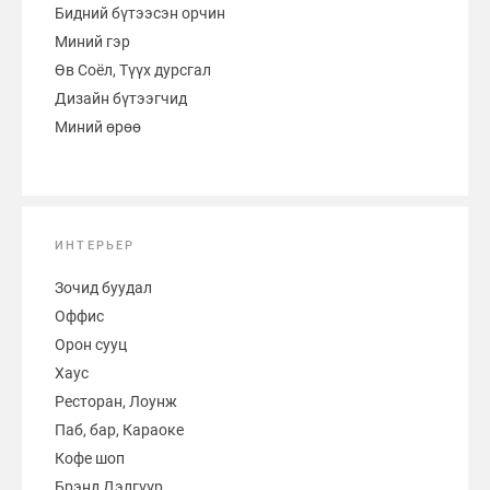
Бидний бүтээсэн орчин
Миний гэр
Өв Соёл, Түүх дурсгал
Дизайн бүтээгчид
Миний өрөө
ИНТЕРЬЕР
Зочид буудал
Оффис
Орон сууц
Хаус
Ресторан, Лоунж
Паб, бар, Караоке
Кофе шоп
Брэнд Дэлгүүр