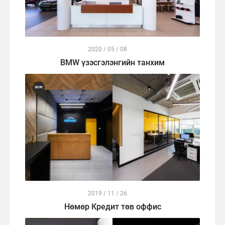
2020 / 05 / 08
BMW үзэсгэлэнгийн танхим
2019 / 11 / 26
Нөмөр Кредит төв оффис