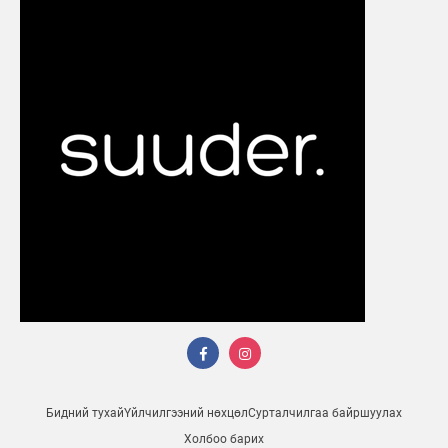
Бидний тухай
Үйлчилгээний нөхцөл
Сурталчилгаа байршуулах
Холбоо барих