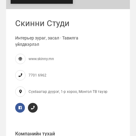
Скинни Студи
Интерьер зураг, засал · Тавилга
үйлдвэрлэл
www.skinny.mn
7701 6962
Сүхбаатар дүүрэг, 1-р хороо, Монгол ТВ тауэр
Компанийн тухай