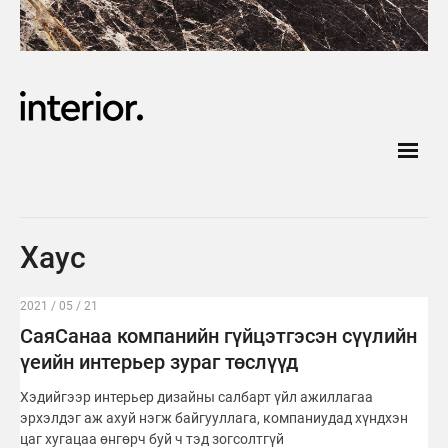
Хаус
2021 / 05 / 21
СаяСанаа компанийн гүйцэтгэсэн сүүлийн
үеийн интерьер зураг төслүүд
Хэдийгээр интерьер дизайны салбарт үйл ажиллагаа
эрхэлдэг аж ахуй нэгж байгууллага, компаниудад хүндхэн
цаг хугацаа өнгөрч буй ч тэд зогсолтгүй