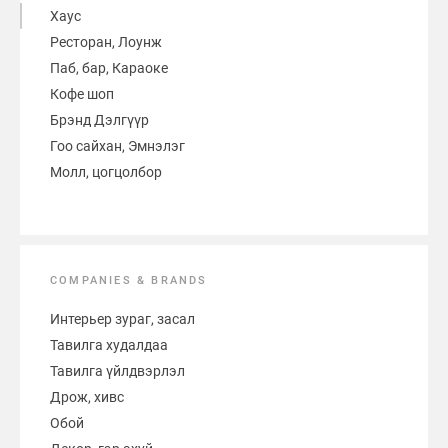
Хаус
Ресторан, Лоунж
Паб, бар, Караоке
Кофе шоп
Брэнд Дэлгүүр
Гоо сайхан, Эмнэлэг
Молл, цогцолбор
COMPANIES & BRANDS
Интерьер зураг, засал
Тавилга худалдаа
Тавилга үйлдвэрлэл
Дрож, хивс
Обой