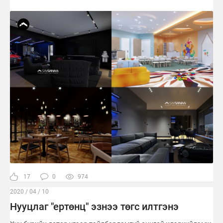
17
0
974
2020 / 04 / 10
Нууцлаг "ертөнц" эзнээ төгс илтгэнэ