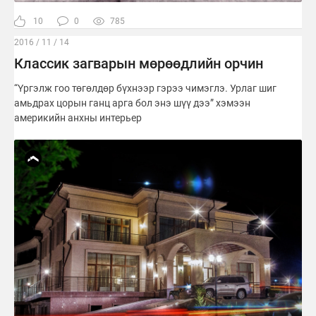
10
0
785
2016 / 11 / 14
Классик загварын мөрөөдлийн орчин
“Үргэлж гоо төгөлдөр бүхнээр гэрээ чимэглэ. Урлаг шиг
амьдрах цорын ганц арга бол энэ шүү дээ” хэмээн
америкийн анхны интерьер