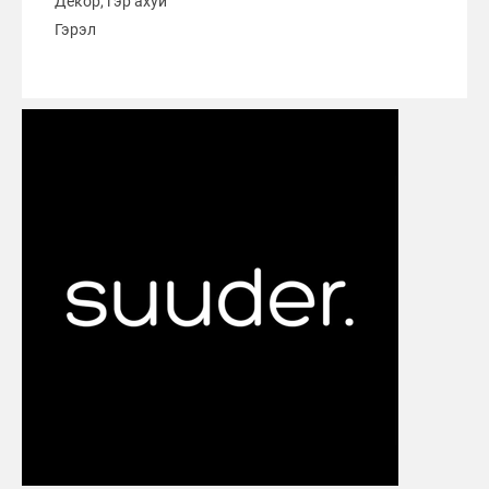
Декор, гэр ахуй
Гэрэл