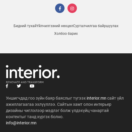
Бидний тухай
Үйлчилгээний нөхцөл
Сурталчилгаа байршуулах
Холбоо барих
Уншигчдад гоо зүйн баяр баяслыг түгээх
interior.mn
сайт үйл
ажиллагаагаа эхлүүллээ. Сайтын хамт олон интерьер
дизайны чиглэлээр мэдлэг болж үлдэхүйц чанартай
контентыг танд хүргэх болно.
info@interior.mn