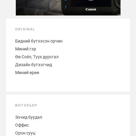
ORIGINAL
Бидний бүтээсэн орчин
Миний гэр
Өв Соёл, Түүх дурсгал
Дизайн бүтээгчид
Миний өрөө
ИНТЕРЬЕР
Зочид буудал
Оффис
Орон сууц