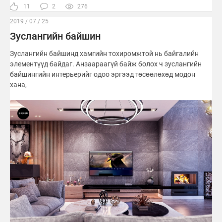
11
2
276
2019 / 07 / 25
Зуслангийн байшин
Зуслангийн байшинд хамгийн тохиромжтой нь байгалийн
элементүүд байдаг. Анзаараагүй байж болох ч зуслангийн
байшингийн интерьерийг одоо эргээд төсөөлөхөд модон
хана,