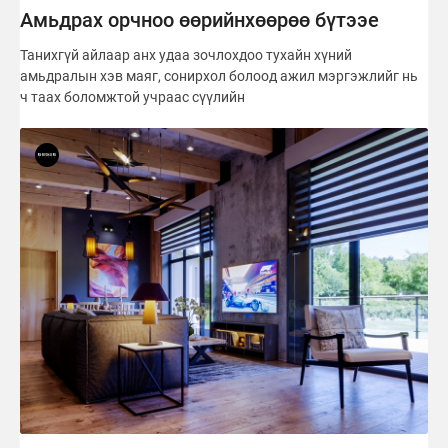
Амьдрах орчноо өөрийнхөөрөө бүтээе
Танихгүй айлаар анх удаа зочлохдоо тухайн хүний
амьдралын хэв маяг, сонирхол болоод ажил мэргэжлийг нь
ч таах боломжтой учраас сүүлийн