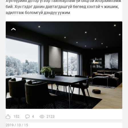
Хүн бүрийн дотор үгээр тайлбарламгүй онцгой илэрхийлэмж
бий. Хүн гэдэг дахин давтагдашгүй бөгөөд хэнтэй ч жишиж,
адилтгаж боломгүй дэндүү уужим
152
4
2123
2019 / 10 / 15