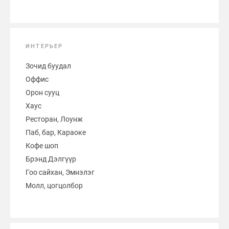
ИНТЕРЬЕР
Зочид буудал
Оффис
Орон сууц
Хаус
Ресторан, Лоунж
Паб, бар, Караоке
Кофе шоп
Брэнд Дэлгүүр
Гоо сайхан, Эмнэлэг
Молл, цогцолбор