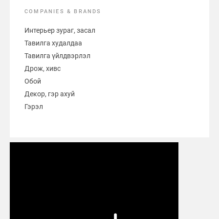
COMPANIES & BRANDS
Интерьер зураг, засал
Тавилга худалдаа
Тавилга үйлдвэрлэл
Дрож, хивс
Обой
Декор, гэр ахуй
Гэрэл