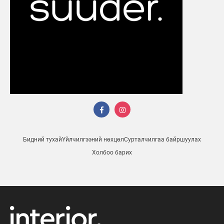
Бидний тухай
Үйлчилгээний нөхцөл
Сурталчилгаа байршуулах
Холбоо барих