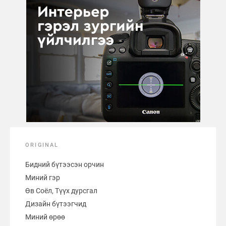
ORIGINAL
Бидний бүтээсэн орчин
Миний гэр
Өв Соёл, Түүх дурсгал
Дизайн бүтээгчид
Миний өрөө