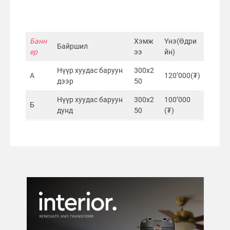
Банн
Хэмж
Үнэ(Өдри
Байршил
ер
ээ
йн)
Нүүр хуудас баруун
300х2
А
120’000(₮)
дээр
50
Нүүр хуудас баруун
300х2
100’000
Б
дунд
50
(₮)