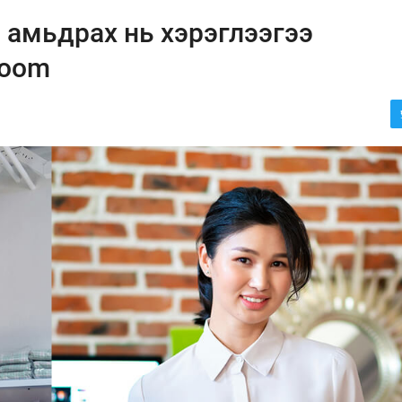
 амьдрах нь хэрэглээгээ
room