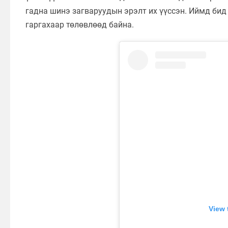
гадна шинэ загваруудын эрэлт их үүссэн. Иймд би
гаргахаар төлөвлөөд байна.
View 