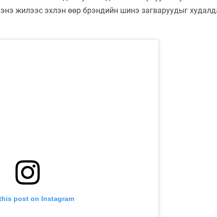
д энэ жилээс эхлэн өөр брэндийн шинэ загваруудыг худал
this post on Instagram