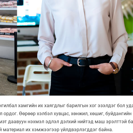
нгилбал хамгийн их хаягдлыг барилгын хог эзэлдэг бол уд
ордог. Өөрөөр хэлбэл хувцас, хөнжил, хөшиг, буйдангийн 
 мэт даавуун нэхмэл эдлэл дэлхий нийтэд маш эрэлттэй б
й материал их хэмжээгээр үйлдвэрлэгддэг байна.