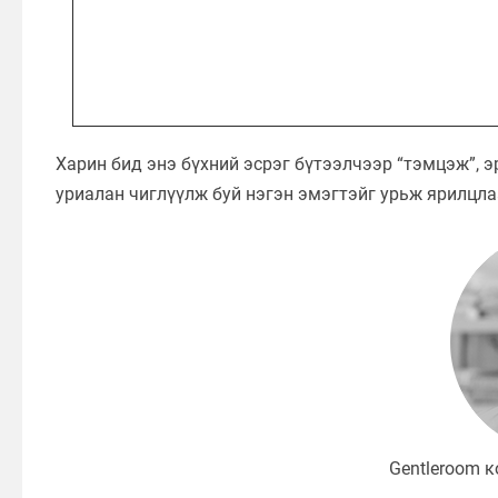
Харин бид энэ бүхний эсрэг бүтээлчээр “тэмцэж”, 
уриалан чиглүүлж буй нэгэн эмэгтэйг урьж ярилцла
Gentleroom к