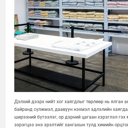
Дэлхий дээрх нийт хог хаягдлыг төрлөөр нь ялган а
байранд сүлжмэл, даавуун нэхмэл эдлэлийн хаягдал 
ширээний бүтээлэг, ор дэрний цагаан хэрэглэл гэх
зэрэгцээ энэ эрэлтийг хангахын тулд химийн орцто