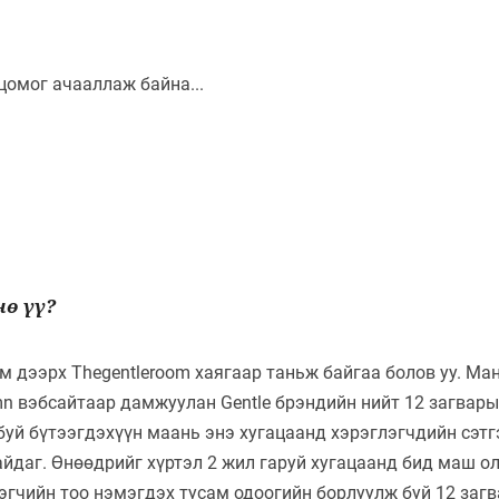
ө үү?
 дээрх Thegentleroom хаягаар таньж байгаа болов уу. Ма
mn вэбсайтаар дамжуулан Gentle брэндийн нийт 12 загвары
буй бүтээгдэхүүн маань энэ хугацаанд хэрэглэгчдийн сэт
айдаг. Өнөөдрийг хүртэл 2 жил гаруй хугацаанд бид маш о
эгчийн тоо нэмэгдэх тусам одоогийн борлуулж буй 12 заг