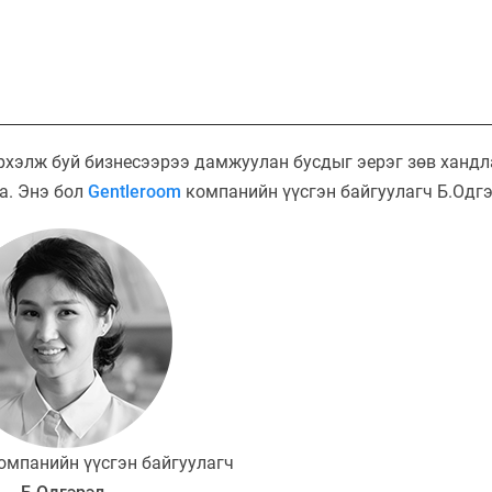
эрхэлж буй бизнесээрээ дамжуулан бусдыг эерэг зөв ханд
а. Энэ бол
Gentleroom
компанийн үүсгэн байгуулагч Б.Одг
омпанийн үүсгэн байгуулагч