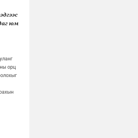
эдгээс
даг юм
уланг
уны орц
болохыг
драхын