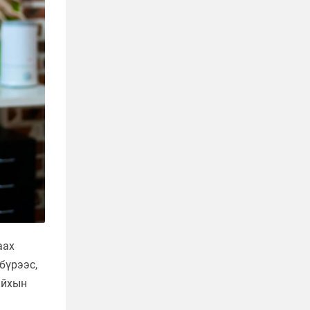
аах
бүрээс,
айхын