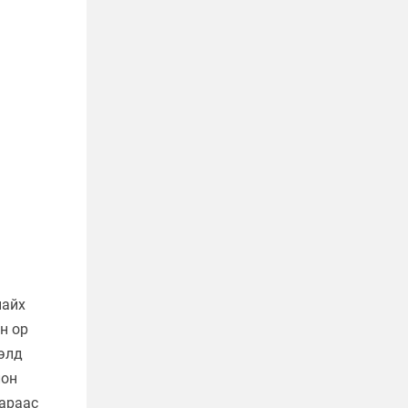
найх
н ор
гэлд
лон
вараас