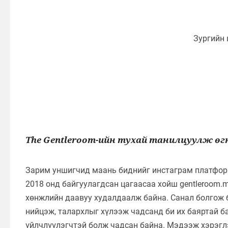
The Gentleroom-ийн тухай танилцуулж өгн
Зарим уншигчид маань биднийг инстаграм платформ
2018 онд байгуулагдсан цагаасаа хойш gentleroom.
хөнжлийн даавуу худалдаалж байна. Санал болгож 
нийцэж, талархлыг хүлээж чадсанд би их баяртай б
үйлчлүүлэгчтэй болж чадсан байна. Мэдээж хэрэгл