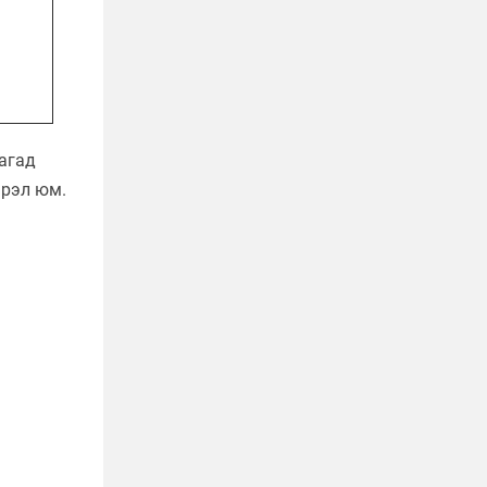
лагад
эрэл юм.