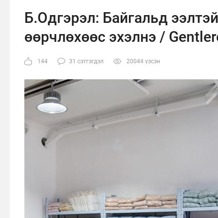
Б.Одгэрэл: Байгальд ээлтэй
өөрчлөхөөс эхэлнэ / Gentle
144
31 сэтгэгдэл
20044 үзсэн