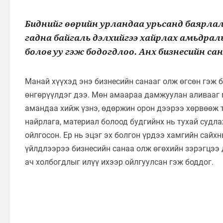
Биднийг өөрийн урландаа урьсанд баярлала
гадна байгаль дэлхийгээ хайрлах амьдрал
болов уу гэж бодогдлоо. Анх бизнесийн са
Манай хүүхэд энэ бизнесийн санааг олж өгсөн гэж б
өнгөрүүлдэг дээ. Мөн амаараа дамжуулан аливааг 
амандаа хийж үзнэ, өдөржин орон дээрээ хөрвөөж 
найрлага, материал болоод будгийнх нь тухай судла
ойлгосон. Ер нь эцэг эх болгон үрдээ хамгийн сайх
үйлдлээрээ бизнесийн санаа олж өгөхийн зэрэгцээ 
ач холбогдлыг илүү ихээр ойлгуулсан гэж боддог.