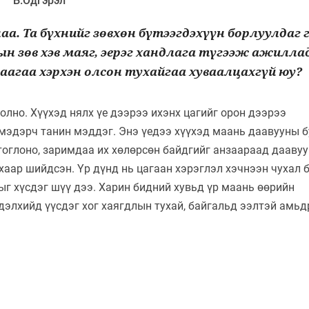
Б.Одгэрэл
а. Та бүхнийг зөвхөн бүтээгдэхүүн борлуулдаг г
ын зөв хэв маяг, эерэг хандлага түгээж ажилла
наагаа хэрхэн олсон тухайгаа хуваалцахгүй юу?
олно. Хүүхэд нялх үе дээрээ ихэнх цагийг орон дээрээ
мэдэрч танин мэддэг. Энэ үедээ хүүхэд маань даавууны б
тоглоно, заримдаа их хөлөрсөн байдгийг анзаараад дааву
хаар шийдсэн. Үр дүнд нь цагаан хэрэглэл хэчнээн чухал 
ныг хүсдэг шүү дээ. Харин бидний хувьд үр маань өөрийн
дэлхийд үүсдэг хог хаягдлын тухай, байгальд ээлтэй амь