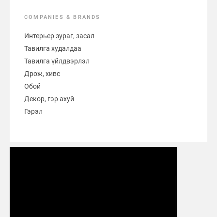
COMPANIES & BRANDS
Интерьер зураг, засал
Тавилга худалдаа
Тавилга үйлдвэрлэл
Дрож, хивс
Обой
Декор, гэр ахуй
Гэрэл