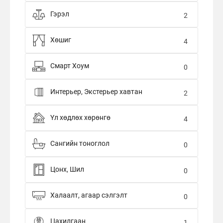
Гэрэл
2
Хөшиг
4
Смарт Хоум
0
Интерьер, Экстерьер хавтан
2
Үл хөдлөх хөрөнгө
4
Сангийн тоноглол
0
Цонх, Шил
0
Халаалт, агаар сэлгэлт
0
Цахилгаан
1