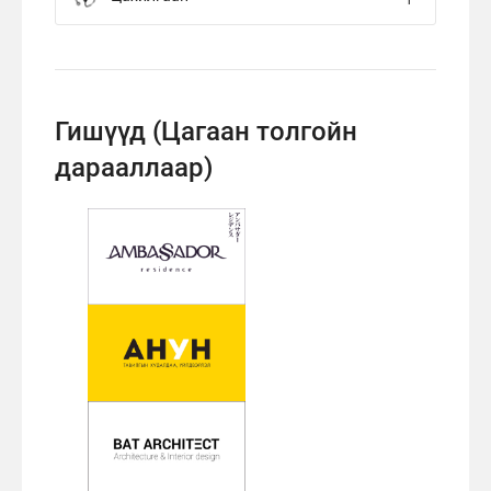
Гишүүд
(Цагаан толгойн
дарааллаар)