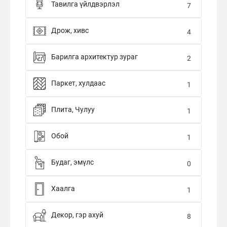
Тавилга үйлдвэрлэл
7
Дрож, хивс
4
Барилга архитектур зураг
2
Паркет, хулдаас
1
Плита, Чулуу
1
Обой
1
Будаг, эмүлс
0
Хаалга
1
Декор, гэр ахуй
8