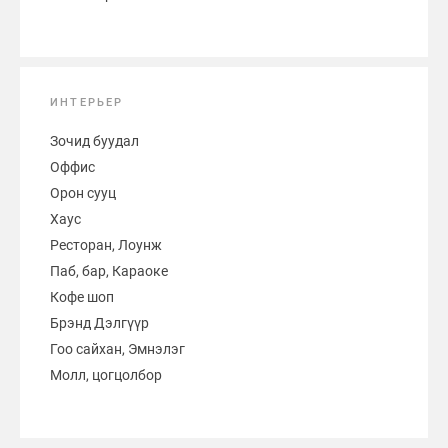
ИНТЕРЬЕР
Зочид буудал
Оффис
Орон сууц
Хаус
Ресторан, Лоунж
Паб, бар, Караоке
Кофе шоп
Брэнд Дэлгүүр
Гоо сайхан, Эмнэлэг
Молл, цогцолбор