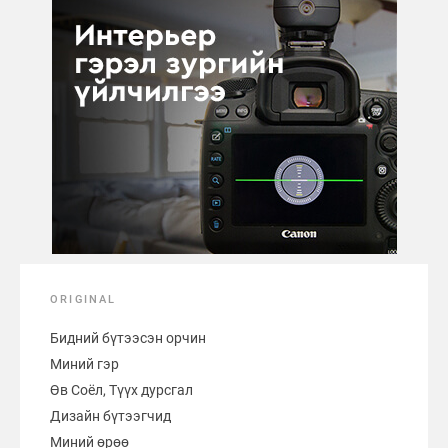
ORIGINAL
Бидний бүтээсэн орчин
Миний гэр
Өв Соёл, Түүх дурсгал
Дизайн бүтээгчид
Миний өрөө