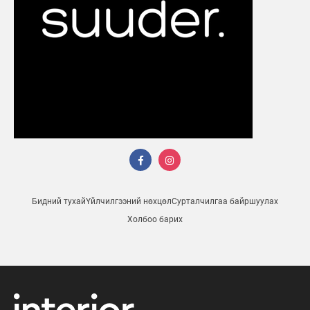
Бидний тухай
Үйлчилгээний нөхцөл
Сурталчилгаа байршуулах
Холбоо барих