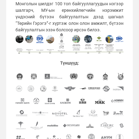
Монголын шилдэг 100 топ байгууллагуудын нэгээр
шалгарч, МУ-ын ерөнхийлөгчийн нэрэмжит
үндэсний бүтээн байгуулалтын дээд шагнал
“Төрийн Гэрэгэ”-г хүртэж олон олон амжилт, бүтээн
байгуулалтын эзэн болсоор ирсэн билээ.
Түншүүд: