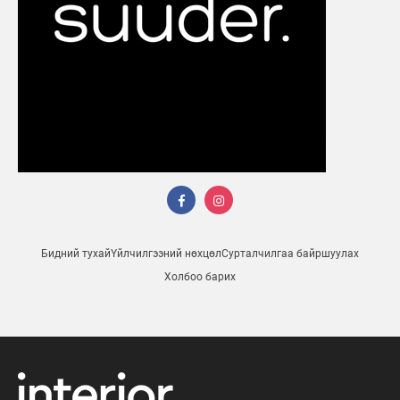
Бидний тухай
Үйлчилгээний нөхцөл
Сурталчилгаа байршуулах
Холбоо барих