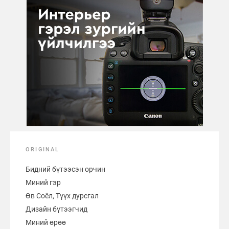
ORIGINAL
Бидний бүтээсэн орчин
Миний гэр
Өв Соёл, Түүх дурсгал
Дизайн бүтээгчид
Миний өрөө