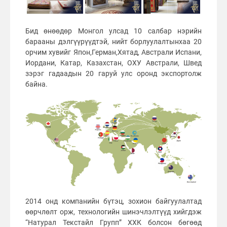
Бид өнөөдөр Монгол улсад 10 салбар нэрийн
барааны дэлгүүрүүдтэй, нийт борлуулалтынхаа 20
орчим хувийг Япон,Герман,Хятад, Австрали Испани,
Иордани, Катар, Казахстан, ОХУ Австрали, Швед
зэрэг гадаадын 20 гаруй улс оронд экспортолж
байна.
2014 онд компанийн бүтэц, зохион байгуулалтад
өөрчлөлт орж, технологийн шинэчлэлтүүд хийгдэж
“Натурал Текстайл Групп” ХХК болсон бөгөөд