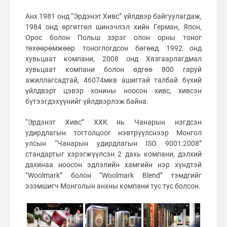
Анх 1981 онд “Эрдэнэт Хивс” үйлдвэр байгуулагдаж,
1984 онд өргөтгөл шинэчлэл хийн Герман, Япон,
Орос болон Польш зэрэг олон орны тоног
төхөөрөмжөөр тоноглогдсон бөгөөд 1992 онд
хувьцаат компани, 2008 онд Хязгаарлагдмал
хувьцаат компани болон өдгөө 800 гаруй
ажиллагсадтай, 46074мкв ашигтай талбай бүхий
үйлдвэрт цэвэр хонины ноосон хивс, хивсэн
бүтээгдэхүүнийг үйлдвэрлэж байна.
“Эрдэнэт Хивс” ХХК нь Чанарын нэгдсэн
удирдлагын тогтолцоог нэвтрүүлснээр Монгол
улсын “Чанарын удирдлагын ISO 9001:2008”
стандартыг хэрэгжүүлсэн 2 дахь компани, дэлхий
дахинаа ноосон эдлэлийн хамгийн нэр хүндтэй
“Woolmark” болон “Woolmark Blend” тэмдгийг
эзэмшигч Монголын анхны компани тус тус болсон.