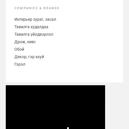
COMPANIES & BRANDS
Интерьер зураг, засал
Тавилга худалдаа
Тавилга үйлдвэрлэл
Дрож, хивс
Обой
Декор, гэр ахуй
Гэрэл