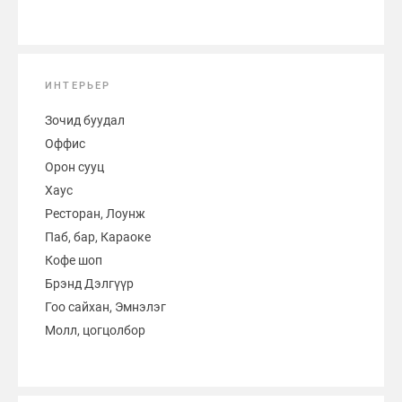
ИНТЕРЬЕР
Зочид буудал
Оффис
Орон сууц
Хаус
Ресторан, Лоунж
Паб, бар, Караоке
Кофе шоп
Брэнд Дэлгүүр
Гоо сайхан, Эмнэлэг
Молл, цогцолбор