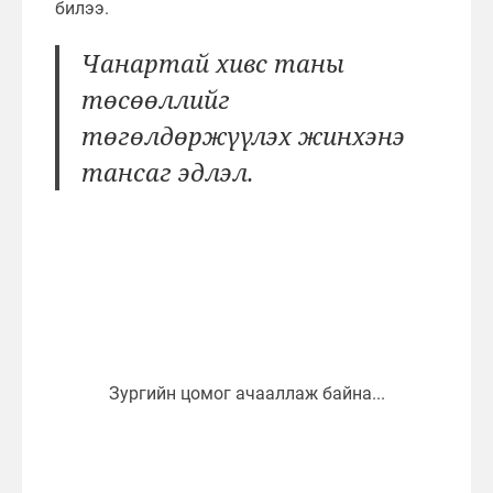
билээ.
Чанартай хивс таны
төсөөллийг
төгөлдөржүүлэх жинхэнэ
тансаг эдлэл.