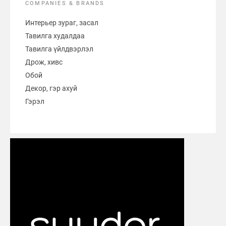
COMPANIES & BRANDS
Интерьер зураг, засал
Тавилга худалдаа
Тавилга үйлдвэрлэл
Дрож, хивс
Обой
Декор, гэр ахуй
Гэрэл