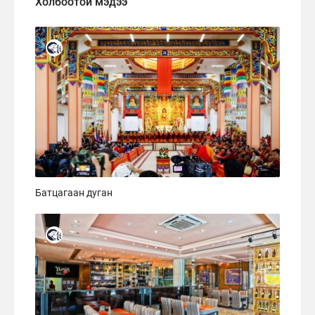
Холбоотой мэдээ
Батцагаан дуган