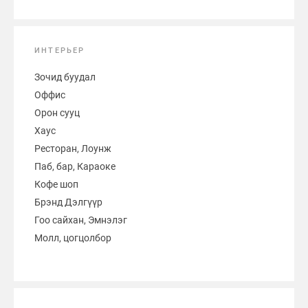
ИНТЕРЬЕР
Зочид буудал
Оффис
Орон сууц
Хаус
Ресторан, Лоунж
Паб, бар, Караоке
Кофе шоп
Брэнд Дэлгүүр
Гоо сайхан, Эмнэлэг
Молл, цогцолбор