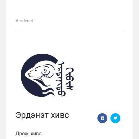
erdenet
Эрдэнэт хивс
Дрож, хивс