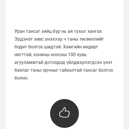
Уран тансаг хийц бүр нь ая тухыг хангах
Эрдэнэт хивс үнэхээр ч таны төсөөллийг
бодит болгох шидтэй. Хамгийн өндөрт
нягттай, хонины ноосны 100 хувь
агууламжтай дотоодод үйлдвэрлэгдсэн үнэт
баялаг таны орчныг гайхалтай тансаг болгох
болно.