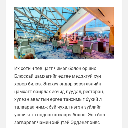
Их хотын төв цэгт чимэг болон орших
Блюскай цамхагийг өдгөө мэдэхгүй хүн
ховор билээ. Энэхүү өндөр зэрэглэлийн
цамхагт байрлах зочид буудал, ресторан,
хүлээн авалтын өргөө танхимыг бүхий л
талаараа чимж буй чухал нэгэн зүйлийг
уншигч та эндээс анзаарч болно. Энэ бол
загварлаг чамин хийцтэй Эрдэнэт хивс