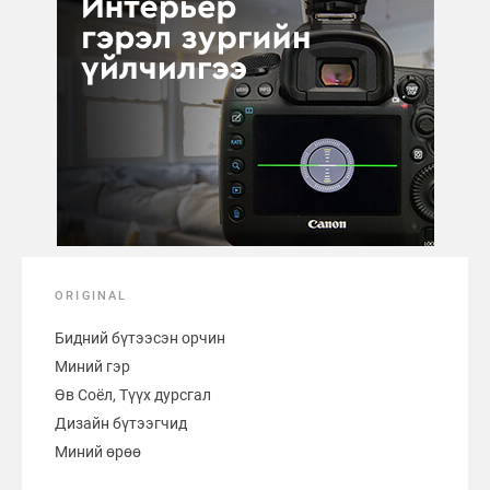
ORIGINAL
Бидний бүтээсэн орчин
Миний гэр
Өв Соёл, Түүх дурсгал
Дизайн бүтээгчид
Миний өрөө