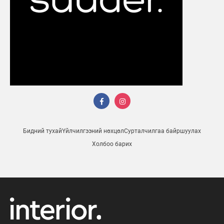
Бидний тухай
Үйлчилгээний нөхцөл
Сурталчилгаа байршуулах
Холбоо барих