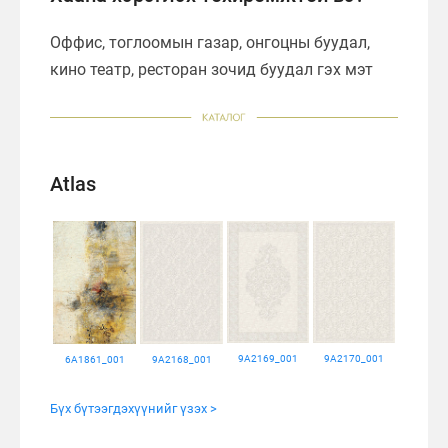
Oффис, тоглоомын газар, онгоцны буудал,
кино театр, ресторан зочид буудал гэх мэт
Atlas
9A2169_001
9A2170_001
6A1861_001
9A2168_001
Бүх бүтээгдэхүүнийг үзэх >