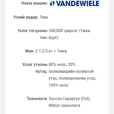
Нэхэх машин:
Үсний өндөр:
7мм
Үслэг гогцооны
340,000 ширхэг (1мкв
тоо:
бүрт)
Жин:
2.1-2.5 кг = 1мкв
Үслэг утасны
80% ноос, 20%
бүтэц:
полиамидийн холиотой
утас, полипропилен утас,
100% ноос
Технологи:
Зүссэн гадаргуу (Cut),
Wilton технологи