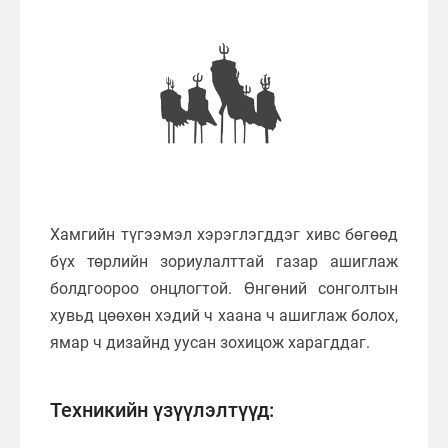
Хамгийн түгээмэл хэрэглэгддэг хивс бөгөөд
бүх төрлийн зориулалттай газар ашиглаж
болдгоороо онцлогтой. Өнгөний сонголтын
хувьд цөөхөн хэдий ч хаана ч ашиглаж болох,
ямар ч дизайнд уусан зохицож харагддаг.
Техникийн үзүүлэлтүүд: