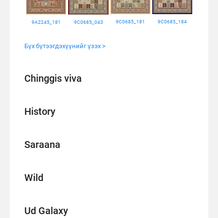
9C0685_181
9C0685_184
9A2245_181
9C0685_043
Бүх бүтээгдэхүүнийг үзэх >
Chinggis viva
History
Saraana
Wild
Ud Galaxy