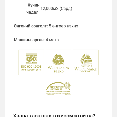
Хүчин
12,000м2 (Сард)
чадал:
Өнгөний сонголт:
5 өнгөөр нэхнэ
Машины өргөн:
4 метр
Хаана хэрэглэх тохиромжтой вэ?