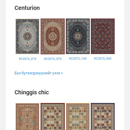
Centurion
9C2072_140
9C2073_043
9C2072_074
9C2072_075
Бүх бүтээгдэхүүнийг үзэх >
Chinggis chic