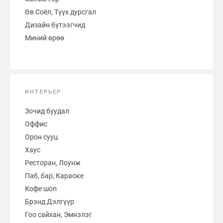
Өв Соёл, Түүх дурсгал
Дизайн бүтээгчид
Миний өрөө
ИНТЕРЬЕР
Зочид буудал
Оффис
Орон сууц
Хаус
Ресторан, Лоунж
Паб, бар, Караоке
Кофе шоп
Брэнд Дэлгүүр
Гоо сайхан, Эмнэлэг