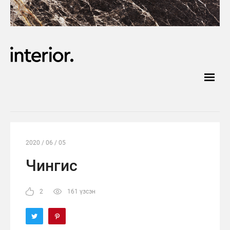
2020 / 06 / 05
Чингис
2
161 үзсэн