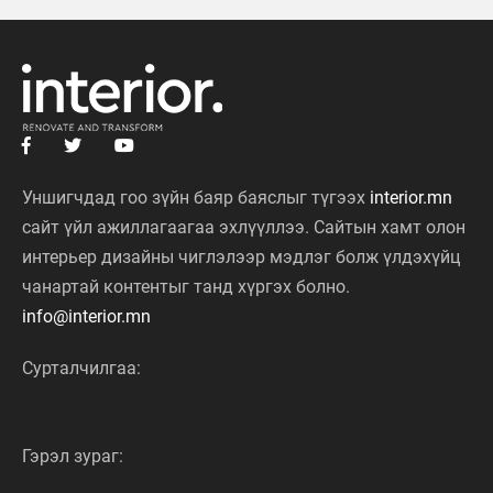
Уншигчдад гоо зүйн баяр баяслыг түгээх
interior.mn
сайт үйл ажиллагаагаа эхлүүллээ. Сайтын хамт олон
интерьер дизайны чиглэлээр мэдлэг болж үлдэхүйц
чанартай контентыг танд хүргэх болно.
info@interior.mn
Сурталчилгаа:
9999 8675
Гэрэл зураг:
8877 5503