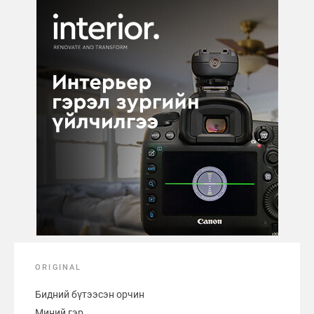
ORIGINAL
Бидний бүтээсэн орчин
Миний гэр