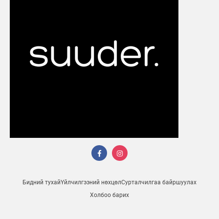
Бидний тухай
Үйлчилгээний нөхцөл
Сурталчилгаа байршуулах
Холбоо барих