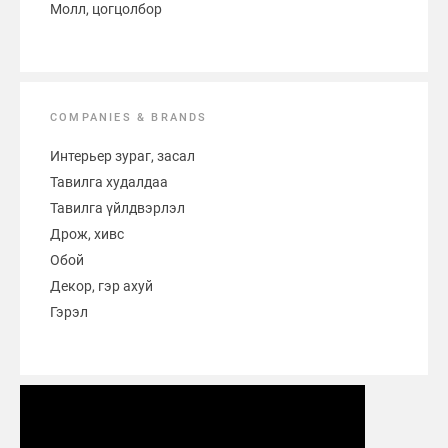
Молл, цогцолбор
COMPANIES & BRANDS
Интерьер зураг, засал
Тавилга худалдаа
Тавилга үйлдвэрлэл
Дрож, хивс
Обой
Декор, гэр ахуй
Гэрэл