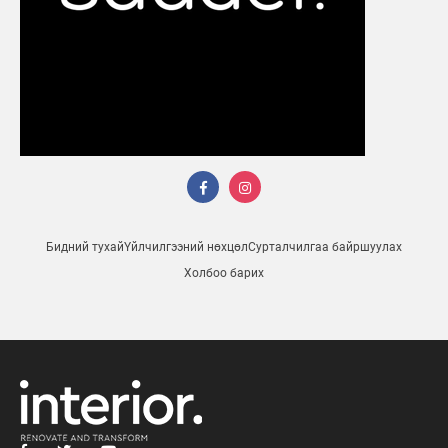
Бидний тухай
Үйлчилгээний нөхцөл
Сурталчилгаа байршуулах
Холбоо барих