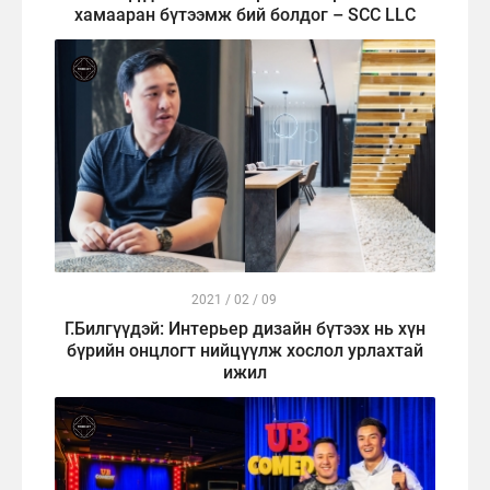
хамааран бүтээмж бий болдог – SCC LLC
2021 / 02 / 09
Г.Билгүүдэй: Интерьер дизайн бүтээх нь хүн
бүрийн онцлогт нийцүүлж хослол урлахтай
ижил