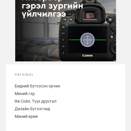
ORIGINAL
Бидний бүтээсэн орчин
Миний гэр
Өв Соёл, Түүх дурсгал
Дизайн бүтээгчид
Миний өрөө