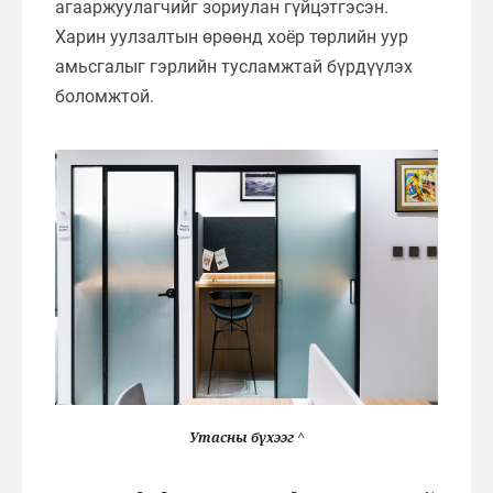
агааржуулагчийг зориулан гүйцэтгэсэн.
Харин уулзалтын өрөөнд хоёр төрлийн уур
амьсгалыг гэрлийн тусламжтай бүрдүүлэх
боломжтой.
Утасны бүхээг ^