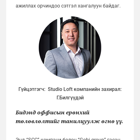
ажиллах орчиндоо сэтгэл хангалуун байдаг.
Гүйцэтгэгч: Studio Loft компанийн захирал:
Г.Билгүүдэй
Бидэнд оффисын ерөнхий
төлөвлөлтийг танилцуулж өгнө үү.
Энд “SCC” компани болон “Gobi group” гэсэн