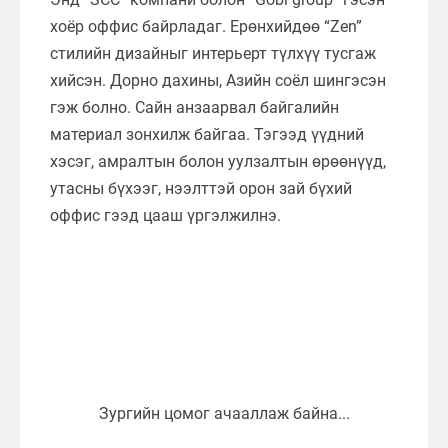
хоёр оффис байрладаг. Ерөнхийдөө “Zen”
стилийн дизайныг интерьерт түлхүү тусгаж
хийсэн. Дорно дахины, Азийн соёл шингэсэн
гэж болно. Сайн анзаарвал байгалийн
материал зонхилж байгаа. Тэгээд үүдний
хэсэг, амралтын болон уулзалтын өрөөнүүд,
утасны бүхээг, нээлттэй орон зай бүхий
оффис гээд цааш үргэлжилнэ.