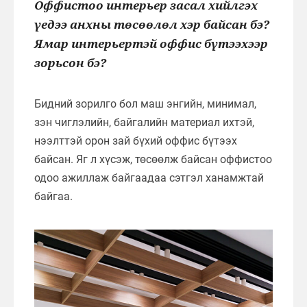
Оффистоо интерьер засал хийлгэх
үедээ анхны төсөөлөл хэр байсан бэ?
Ямар интерьертэй оффис бүтээхээр
зорьсон бэ?
Бидний зорилго бол маш энгийн, минимал,
зэн чиглэлийн, байгалийн материал ихтэй,
нээлттэй орон зай бүхий оффис бүтээх
байсан. Яг л хүсэж, төсөөлж байсан оффистоо
одоо ажиллаж байгаадаа сэтгэл ханамжтай
байгаа.