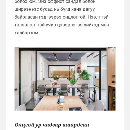
болох юм. Энэ оффист сандал болон
ширээнээс бусад нь бүгд хана дагуу
байрласан гэдгээрээ онцлогтой. Нээлттэй
төлөвлөлттэй учир цэвэрлэгээ хийхэд мөн
хялбар юм.
Онцгой ур чадвар шаардсан