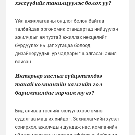
хэсгүүдийг танилцуулж болох уу?
Үйл ажиллагааны онцлог болон байгаа
талбайдаа эргономик стандартад нийцүүлэн
ажилчдыг ая тухтай ажиллах нөхцөлийг
бүрдүүлэх нь цаг хугацаа болоод
дизайнеруудын ур чадварыг шалгасан ажил
байсан.
Интерьер заслыг гүйцэтгэхдээ
танай компанийн хамгийн гол
баримталдаг зарчим юу вэ?
Бид аливаа төслийг эхлүүлэхээс өмнө
судалгаа маш их хийдэг. Захиалагчийн хүсэл
сонирхол, ажилчдын дундаж нас, компанийн