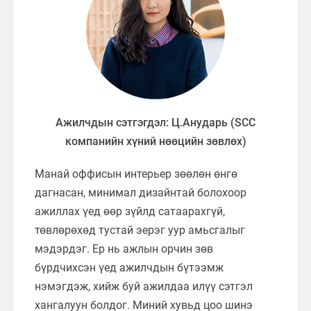
Ажилчдын сэтгэгдэл: Ц.Анударь (SCC
компанийн хүний нөөцийн зөвлөх)
Манай оффисын интерьер зөөлөн өнгө
дагнасан, минимал дизайнтай болохоор
ажиллах үед өөр зүйлд сатаарахгүй,
төвлөрөхөд тустай эерэг уур амьсгалыг
мэдэрдэг. Ер нь ажлын орчин зөв
бүрдчихсэн үед ажилчдын бүтээмж
нэмэгдэж, хийж буй ажилдаа илүү сэтгэл
хангалуун болдог. Миний хувьд цоо шинэ