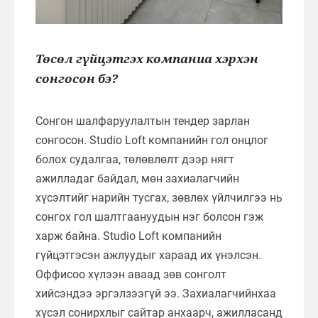
Төсөл гүйцэтгэх компаниа хэрхэн
сонгосон бэ?
Сонгон шалфаруулалтын тендер зарлан
сонгосон. Studio Loft компанийн гол онцлог
болох судалгаа, төлөвлөлт дээр нягт
ажилладаг байдал, мөн захиалагчийн
хүсэлтийг нарийн тусгах, зөвлөх үйлчилгээ нь
сонгох гол шалтгаануудын нэг болсон гэж
харж байна. Studio Loft компанийн
гүйцэтгэсэн ажлуудыг хараад их үнэлсэн.
Оффисоо хүлээн аваад зөв сонголт
хийсэндээ эргэлзээгүй ээ. Захиалагчийнхаа
хүсэл сонирхлыг сайтар анхаарч, ажилласанд