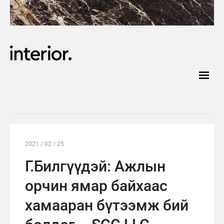
2021 / 02 / 25
Г.Билгүүдэй: Ажлын
орчин ямар байхаас
хамааран бүтээмж бий