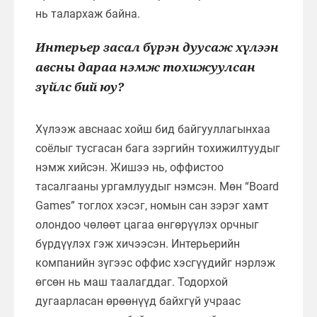
нь талархаж байна.
Интерьер засал бүрэн дуусаж хүлээн
авсны дараа нэмж тохижуулсан
зүйлс бий юу?
Хүлээж авснаас хойш бид байгууллагынхаа
соёлыг тусгасан бага зэргийн тохижилтуудыг
нэмж хийсэн. Жишээ нь, оффистоо
тасалгааны ургамлуудыг нэмсэн. Мөн “Board
Games” тоглох хэсэг, номын сан зэрэг хамт
олондоо чөлөөт цагаа өнгөрүүлэх орчныг
бүрдүүлэх гэж хичээсэн. Интерьерийн
компанийн зүгээс оффис хэсгүүдийг нэрлэж
өгсөн нь маш таалагддаг. Тодорхой
дугаарласан өрөөнүүд байхгүй учраас