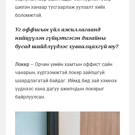
шилэн ханаар тусгаарлаж уулзалт хийх
боломжтой.
Уг оффисын үйл ажиллагаанд
нийцүүлэн гүйцэтгэсэн дизайны
бусад шийдлүүдээс хуваалцахгүй юу?
Локер
– Орчин үеийн хамтын оффист сайн
чанарын, хүртээмжтэй локер зайлшгүй
шаардлагатай байдаг. Иймд бид зай хэмнэх
үүднээс хана дагуу ажилчдын локерыг
байрлуулсан.