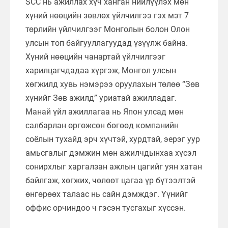
SCC нь ажиллах хүч ханган нийлүүлэх мөн
хүний нөөцийн зөвлөх үйлчилгээ гэх мэт 7
төрлийн үйлчилгээг Монголын болон Олон
улсын топ байгууллагуудад үзүүлж байна.
Хүний нөөцийн чанартай үйлчилгээг
харилцагчдадаа хүргэж, Монгол улсын
хөгжилд хувь нэмэрээ оруулахын төлөө “Зөв
хүнийг Зөв ажилд” уриатай ажилладаг.
Манай үйл ажиллагаа нь Япон улсад мөн
салбарлан өргөжсөн бөгөөд компанийн
соёлын тухайд эрч хүчтэй, хурдтай, эерэг уур
амьсгалыг дэмжин мөн ажилчдынхаа хүсэл
сонирхлыг харгалзан ажлын цагийг уян хатан
байлгаж, хөгжих, чөлөөт цагаа үр бүтээлтэй
өнгөрөөх талаас нь сайн дэмждэг. Үүнийг
оффис орчиндоо ч гэсэн тусгахыг хүссэн.