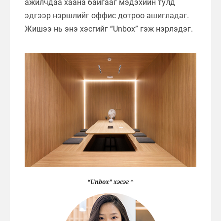
ажилчдаа хаана байгааг мэдэхийн тулд
эдгээр нэршлийг оффис дотроо ашигладаг.
Жишээ нь энэ хэсгийг “Unbox” гэж нэрлэдэг.
“Unbox” хэсэг ^