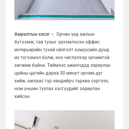
Амралтын хэсэг
– Орчин үед ажлын
бүтээмж, тав тухыг эрхэмлэсэн оффис
интерьерийн тухай ойлголт хүмүүсийн дунд
их түгээмэл болж, энэ чиглэлээр эрчимтэй
хөгжиж байна. Тиймээс ажилчдад зориулан
цайны цагийн дараа 30 минут орчим дуг
хийж, ажлаас түр хөндийрч тархиа сэргээх,
ном уншин тухлах хэсгүүдийг зориулан
хийсэн.