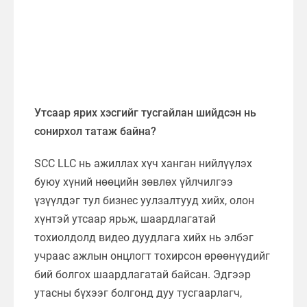
Утсаар ярих хэсгийг тусгайлан шийдсэн нь
сонирхол татаж байна?
SCC LLC нь ажиллах хүч ханган нийлүүлэх
буюу хүний нөөцийн зөвлөх үйлчилгээ
үзүүлдэг тул бизнес уулзалтууд хийх, олон
хүнтэй утсаар ярьж, шаардлагатай
тохиолдолд видео дуудлага хийх нь элбэг
учраас ажлын онцлогт тохирсон өрөөнүүдийг
бий болгох шаардлагатай байсан. Эдгээр
утасны бүхээг болгонд дуу тусгаарлагч,