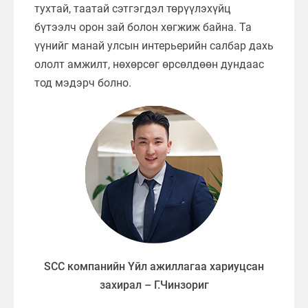
тухтай, таатай сэтгэгдэл төрүүлэхүйц
бүтээлч орон зай болон хөгжиж байна. Та
үүнийг манай улсын интерьерийн салбар дахь
ололт амжилт, нөхөрсөг өрсөлдөөн дундаас
тод мэдэрч болно.
SCC компанийн Үйл ажиллагаа хариуцсан
захирал – Г.Чинзориг