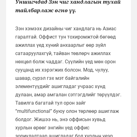
Уншигчдад Зэн чиг хандлагын тухай
тайлбарлаж өгнө үү.
Зэн хэмээх дизайны чиг хандлага нь Азиас
гаралтай. Оффист тун тохиромжтой бөгөөд
ажиллах үед хүний анхаарлыг өөр зүйл
сатааруулахгүй, тайван төвлөрч ажиллах
нөхцөл болж чаддаг. Сүүлийн үед мөн орон
сууцанд их хэрэгжих болсон. Мод, чулуу,
шавар, сүрэл гэх мэт байгалийн
элементүүдийг ашигладаг учраас хүнд
дулаан, амар амгалан сэтгэгдлийг төрүүлдэг.
Тавилга багатай тул орон зайг
“multifunctional” буюу олон төрлөөр ашиглаж
болдог. Жишээ нь, энэ оффисын хувьд
хурлын өрөөг энгийн үед оффис
зориулалтаар ашигладаг бол хурлын үеэр