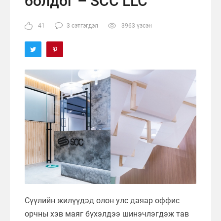
болдог – SCC LLC
41
3 сэтгэгдэл
3963 үзсэн
Сүүлийн жилүүдэд олон улс даяар оффис
орчны хэв маяг бүхэлдээ шинэчлэгдэж тав