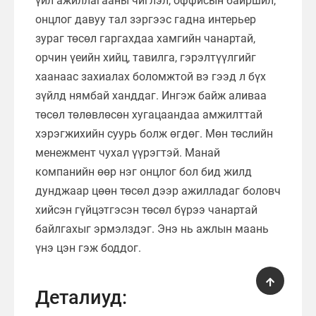
үйл ажиллагааны чиглэл, оффисын байршил,
онцлог давуу тал зэргээс гадна интерьер
зураг төсөл гаргахдаа хамгийн чанартай,
орчин үеийн хийц, тавилга, гэрэлтүүлгийг
хаанаас захиалах боломжтой вэ гээд л бүх
зүйлд нямбай ханддаг. Ингэж байж аливаа
төсөл төлөвлөсөн хугацаандаа амжилттай
хэрэгжихийн суурь болж өгдөг. Мөн төслийн
менежмент чухал үүрэгтэй. Манай
компанийн өөр нэг онцлог бол бид жилд
дунджаар цөөн төсөл дээр ажилладаг боловч
хийсэн гүйцэтгэсэн төсөл бүрээ чанартай
байлгахыг эрмэлздэг. Энэ нь ажлын маань
үнэ цэн гэж боддог.
Деталиуд: