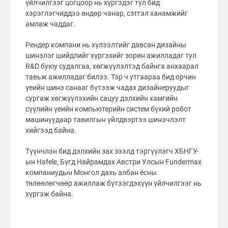
үйлчилгээг цогцоор нь хүргэдэг тул бид
хэрэглэгчиддээ өндөр чанар, сэтгэл ханамжийг
амлаж чаддаг.
Рендер компани нь хүлээлтийг давсан дизайны
шинэлэг шийдлийг хүргэхийг зорин ажилладаг тул
R&D буюу судалгаа, хөгжүүлэлтэд байнга анхаарал
тавьж ажилладаг билээ. Тэр ч утгаараа бид орчин
үеийн шинэ санааг бүтээж чадах дизайнеруудыг
сургаж хөгжүүлэхийн сацуу дэлхийн хамгийн
сүүлийн үеийн компьютерийн систем бүхий робот
машинуудаар тавилгын үйлдвэртээ шинэчлэлт
хийгээд байна.
Түүнчлэн бид дэлхийн зах зээлд тэргүүлэгч ХБНГУ-
ын Hafele, Бүгд Найрамдах Австри Улсын Fundermax
компаниудын Монгол дахь албан ёсны
төлөөлөгчөөр ажиллаж бүтээгдэхүүн үйлчилгээг нь
хүргэж байна.