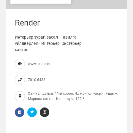
Render
Интерьер зураг, засал · Тавилга
үйлдвэрлэл · Интерьер, Экстерьер
хавтан
www.render.mn
7010 6433
Хан-Уул дүүрэг, 11-р хороо, Их монгол улсын гудамж,
Маршал хотхон, Кинг тaуэр 122-6