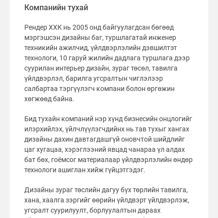
Компанийн тухай
Рендер ХХК нь 2005 онд байгуулагдсан бөгөөд
мэргэшсэн дизайны баг, туршлагатай инженер
техникийн ажилчид, үйлдвэрлэлийн дэвшилтэт
технологи, 10 гаруй жилийн дадлага туршлага дээр
суурилан интерьер дизайн, зураг төсөл, тавилга
үйлдвэрлэл, барилга угсралтын чиглэлээр
салбартаа тэргүүлэгч компани болон өргөжин
хөгжөөд байна.
Бид тухайн компаний нэр хүнд бизнесийн онцлогийг
илэрхийлэх, үйлчлүүлэгчдийнх нь тав тухыг хангах
дизайны дахин давтагдашгүй оновчтой шийдлийг
цаг хугацаа, хэрэглээний явцад чанараа үл алдах
бат бөх, гоёмсог материалаар үйлдвэрлэлийн өндөр
технологи ашиглан хийж гүйцэтгэдэг.
Дизайны зураг төслийн дагуу бүх төрлийн тавилга,
хана, хаалга зэргийг өөрийн үйлдвэрт үйлдвэрлэж,
угсралт суурилуулт, борлуулалтын дараах