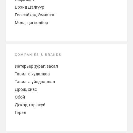
Брэнд Дэлгүүр
Гоо сайхан, Эмнэлэг
Молл, цогцолбор
COMPANIES & BRANDS
Интерьер зураг, засал
Тавилга худалдаа
Тавилга үйлдвэрлэл
Дрож, хивс
Обой
Декор, гэр ахуй
Гэрэл