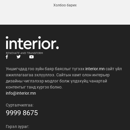
Холбоо барих
Уншигчдад гоо зүйн баяр баяслыг түгээх
interior.mn
сайт үйл
ажиллагаагаа эхлүүллээ. Сайтын хамт олон интерьер
дизайны чиглэлээр мэдлэг болж үлдэхүйц чанартай
контентыг танд хүргэх болно.
info@interior.mn
Сурталчилгаа:
9999 8675
Гэрэл зураг: