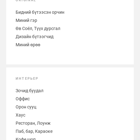
ORIGINAL
Бидний бүтээсэн орчин
Миний гэр
Өв Соёл, Түүх дурсгал
Дизайн бүтээгчид
Миний өрөө
ИНТЕРЬЕР
Зочид буудал
Оффис
Орон сууц
Хаус
Ресторан, Лоунж
Паб, бар, Караоке
Кофе шоп