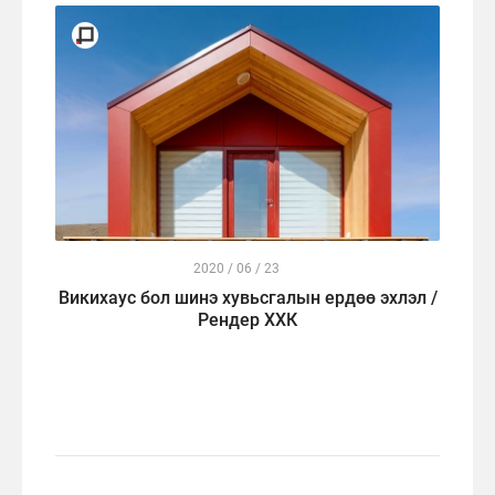
2020 / 06 / 23
Викихаус бол шинэ хувьсгалын ердөө эхлэл /
Рендер ХХК