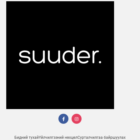
Бидний тухай
Үйлчилгээний нөхцөл
Сурталчилгаа байршуулах