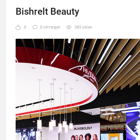
Bishrelt Beauty
0
0 сэтгэгдэл
385 үзсэн