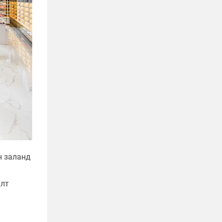
н заланд
алт