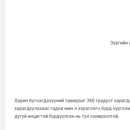
Харин бүтээгдэхүүний тавиурыг 360 градуст харагд
харагдуулахаас гадна мөн л хэрэглэгч бүрд хүртээ
дугуй өнцөгтэй бүрдүүлсэн нь тун сонирхолтой.