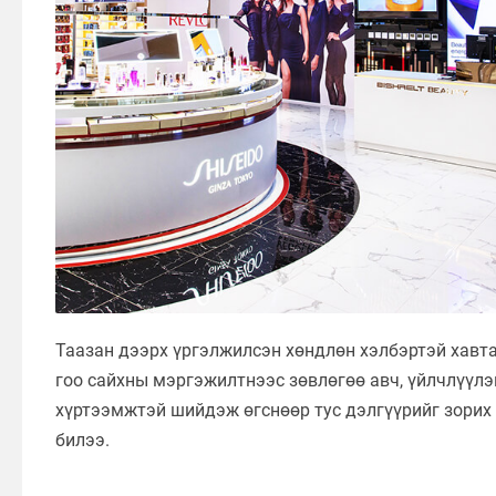
Таазан дээрх үргэлжилсэн хөндлөн хэлбэртэй хавта
гоо сайхны мэргэжилтнээс зөвлөгөө авч, үйлчлүүлэг
хүртээмжтэй шийдэж өгснөөр тус дэлгүүрийг зорих 
билээ.