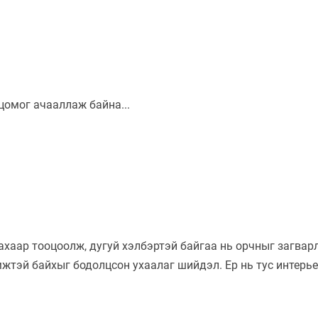
ахаар тооцоолж, дугуй хэлбэртэй байгаа нь орчныг загвар
мжтэй байхыг бодолцсон ухаалаг шийдэл. Ер нь тус интерь