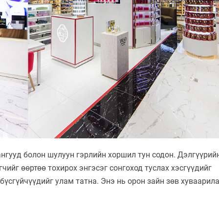
нгууд болон шулуун гэрлийн хоршил тун содон. Дэлгүүрий
чийг өөртөө тохирох энгэсэг сонгоход туслах хэсгүүдийг
бүсгүйчүүдийг улам татна. Энэ нь орон зайн зөв хуваарил