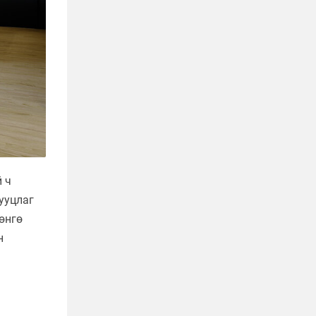
 ч
ууцлаг
өнгө
н