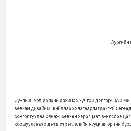
Сүүлийн үед дэлхий дахинаа хүчтэй дэлгэрч буй м
зөвхөн дизайны шийдлээр хязгаарлагдахгүй бөгөөд 
сонголтуудаа хянаж, зөвхөн хэрэгцээт зүйлсдээ цаг
хоршуулснаар дээд зэрэглэлийн нууцлаг орчин бүрд