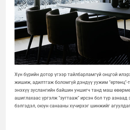
Хүн бүрийн дотор үгээр тайлбарламгүй онцгой илэр
жишиж, адилтгаж боломгүй дэндүү уужим "ертөнц"-т
энэхүү зуслангийн байшин уншигч танд маш өвөрмөц
ашиглахаас үргэлж "зугтааж" ирсэн бол түр азнаад
бэлгэдэл, оюун санааны хүчирхэг шинжийг агуулдаг