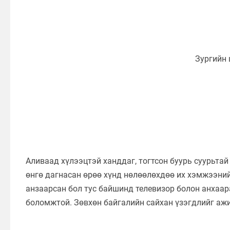
Аливаад хүлээцтэй ханддаг, тогтсон буурь суурьтай
өнгө дагнасан өрөө хүнд нөлөөлөхдөө их хэмжээний
анзаарсан бол тус байшинд телевизор болон анхаара
боломжтой. Зөвхөн байгалийн сайхан үзэгдлийг ажи