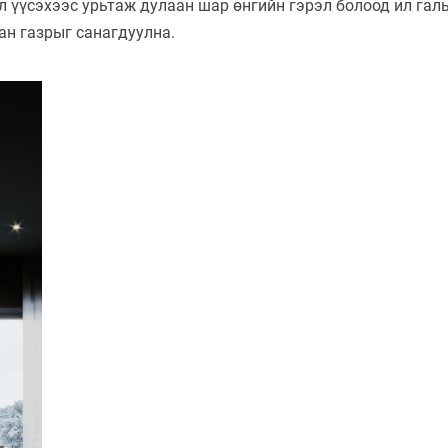
л үүсэхээс урьтаж дулаан шар өнгийн гэрэл болоод ил гал
ан газрыг санагдуулна.