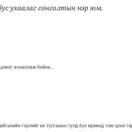
бус ухаалаг сонголтын нэр юм.
айгалийн гэрлийг их тусгахын тулд бүх өрөөнд том цонх г