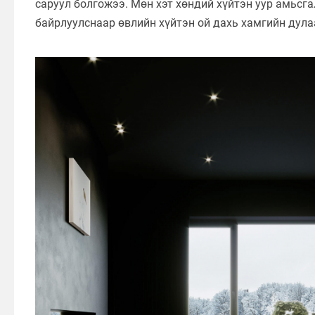
саруул болгожээ. Мөн хэт хөндий хүйтэн уур амьсга
байрлуулснаар өвлийн хүйтэн ой дахь хамгийн дула