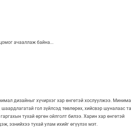
инимал дизайныг хүчирхэг хар өнгөтэй хослуулжээ. Миним
шаардлагатай гол зүйлсэд төвлөрөх, хийсвэр шуналаас та
 гаргахын тухай өргөн ойлголт билээ. Харин хар өнгөтэй
эж, эзнийхээ тухай улам ихийг өгүүлэх мэт.