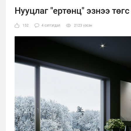
Нууцлаг "ертөнц" эзнээ төгс
152
4 сэтгэгдэл
2123 үзсэн