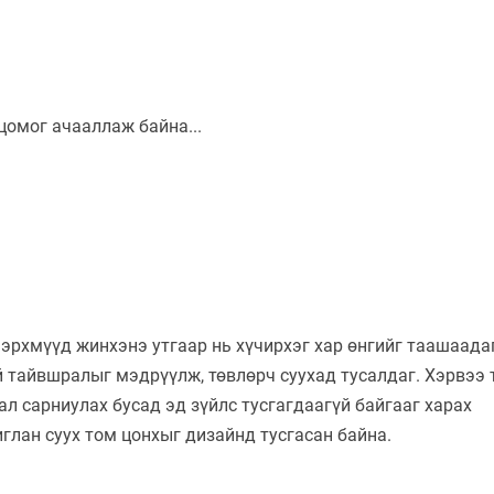
 эрхмүүд жинхэнэ утгаар нь хүчирхэг хар өнгийг таашаадаг
 тайвшралыг мэдрүүлж, төвлөрч суухад тусалдаг. Хэрвээ 
л сарниулах бусад эд зүйлс тусгагдаагүй байгааг харах
глан суух том цонхыг дизайнд тусгасан байна.