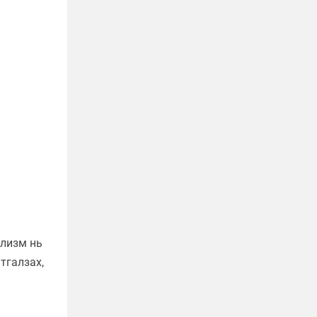
ализм нь
тгалзах,