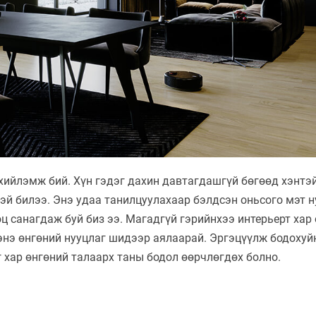
хийлэмж бий. Хүн гэдэг дахин давтагдашгүй бөгөөд хэнтэй
эй билээ. Энэ удаа танилцуулахаар бэлдсэн оньсого мэт н
 санагдаж буй биз ээ. Магадгүй гэрийнхээ интерьерт хар 
 энэ өнгөний нууцлаг шидээр аялаарай. Эргэцүүлж бодохуй
 хар өнгөний талаарх таны бодол өөрчлөгдөх болно.