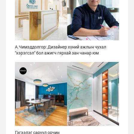
А.Чимэддолгор: Дизайнер хүний ажлын чухал
"хэрэгсэл" бол ажигч гярхай зан чанар юм
Гэгээлэг саруул орчин