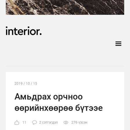
2019 / 10 / 15
Амьдрах орчноо
өөрийнхөөрөө бүтээе
11
2 сэтгэгдэл
276 үзсэн