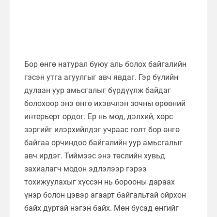
Бор өнгө натурал буюу аль болох байгалийн
гэсэн утга агуулгыг авч явдаг. Гэр бүлийн
дулаан уур амьсгалыг бүрдүүлж байдаг
болохоор энэ өнгө ихэвчлэн зочны өрөөний
интерьерт ордог. Ер нь мод, дэлхий, хөрс
зэргийг илэрхийлдэг учраас голт бор өнгө
байгаа орчиндоо байгалийн уур амьсгалыг
авч ирдэг. Тиймээс энэ төслийн хувьд
захиалагч модон эдлэлээр гэрээ
тохижуулахыг хүссэн нь борооны дараах
үнэр болон цэвэр агаарт байгальтай ойрхон
байх дуртай нэгэн байх. Мөн бусад өнгийг