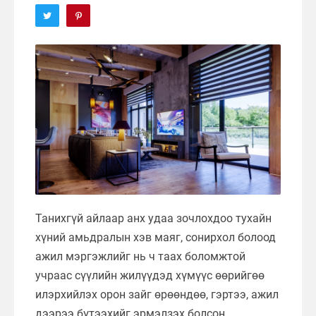
Танихгүй айлаар анх удаа зочлохдоо тухайн
хүний амьдралын хэв маяг, сонирхол болоод
ажил мэргэжлийг нь ч таах боломжтой
учраас сүүлийн жилүүдэд хүмүүс өөрийгөө
илэрхийлэх орон зайг өрөөндөө, гэртээ, ажил
дээрээ бүтээхийг эрмэлзэх болсон.