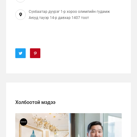
Сүхбаатар дүүрэг 1-р хороо олимпийн гудамж
Аюуд тауэр 14-р давхар 1407 тоот
Холбоотой мэдээ