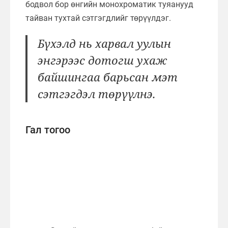
бодвол бор өнгийн монохроматик туяанууд
тайван тухтай сэтгэгдлийг төрүүлдэг.
Бүхэлд нь харвал уулын
энгэрээс дотогш ухаж
байшингаа барьсан мэт
сэтгэгдэл төрүүлнэ.
Гал тогоо