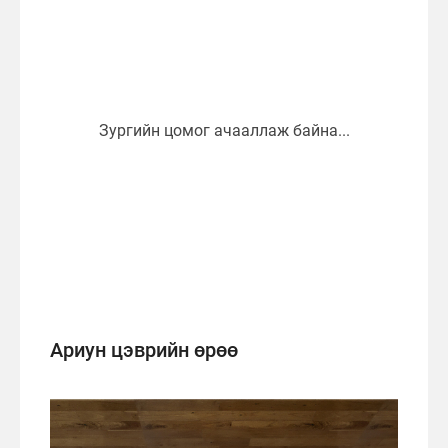
Ариун цэврийн өрөө