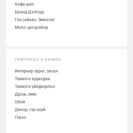
Кофе шоп
Брэнд Дэлгүүр
Гоо сайхан, Эмнэлэг
Молл, цогцолбор
COMPANIES & BRANDS
Интерьер зураг, засал
Тавилга худалдаа
Тавилга үйлдвэрлэл
Дрож, хивс
Обой
Декор, гэр ахуй
Гэрэл