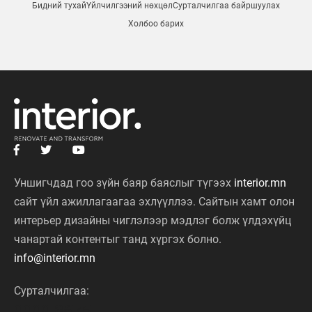
Бидний тухай
Үйлчилгээний нөхцөл
Сурталчилгаа байршуулах
Холбоо барих
Уншигчдад гоо зүйн баяр баяслыг түгээх
interior.mn
сайт үйл ажиллагаагаа эхлүүллээ. Сайтын хамт олон
интерьер дизайны чиглэлээр мэдлэг болж үлдэхүйц
чанартай контентыг танд хүргэх болно.
info@interior.mn
Сурталчилгаа:
9999 8675