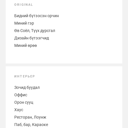
ORIGINAL
Бидний бүтээсэн орчин
Миний гэр
Өв Соёл, Түүх дурсгал
Дизайн бүтээгчид
Миний өрөө
ИНТЕРЬЕР
Зочид буудал
Оффис
Орон сууц
Хаус
Ресторан, Лоунж
Паб, бар, Караоке