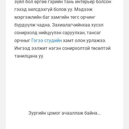
зүйл бол өргөө гэрийн тань интерьер болсон
гэхэд хилсдэхгүй болов уу. Мэдээж
мэргэжлийн баг хамгийн төгс орчинг
бүрдүүлж чадна. Захиалагчийнхаа хүсэл
сонирхолд нийцүүлэн саруулхан, тансаг
орчныг
Гэгээ студийн
хамт олон урлажээ.
Ингээд ээлжит нэгэн сонирхолтой төсөлтэй
танилцана уу.