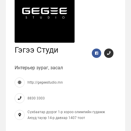
Гэгээ Студи
Интерьер зураг, засал
http://gegeestudio.mn
8830 3303
Сүхбаатар дүүрэг 1-р хороо олимпийн гудамж
Аюуд тауэр 14-р давхар 1407 тоот