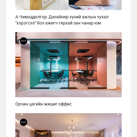
А.Чимэддолгор: Дизайнер хүний ажлын чухал
"хэрэгсэл" бол ажигч гярхай зан чанар юм
Орчин цагийн жишиг оффис