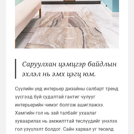
Саруулхан цэмцгэр байдлын
эхлэл нь эмх цэгц юм.
Сүүлийн үед интерьер дизайны салбарт тренд
үүсгээд буй судалтай гантиг чулууг
интерьерийн чимэг болгож ашиглажээ.
Хамгийн гол нь зай талбайг ухаалаг
хуваарилах нь амжилттай төслүүдийг үнэлэх
гол үзүүлэлт болдог. Сайн харвал уг төсөлд