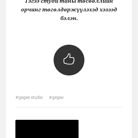
Гэгээ студи таны төсөөллийн
орчинг төгөлдөржүүлэхэд хэзээд
бэлэн.
gegee studio
gegee