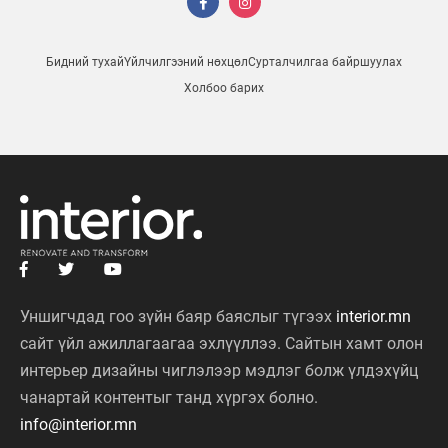
Бидний тухай
Үйлчилгээний нөхцөл
Сурталчилгаа байршуулах
Холбоо барих
Уншигчдад гоо зүйн баяр баяслыг түгээх
interior.mn
сайт үйл ажиллагаагаа эхлүүллээ. Сайтын хамт олон
интерьер дизайны чиглэлээр мэдлэг болж үлдэхүйц
чанартай контентыг танд хүргэх болно.
info@interior.mn