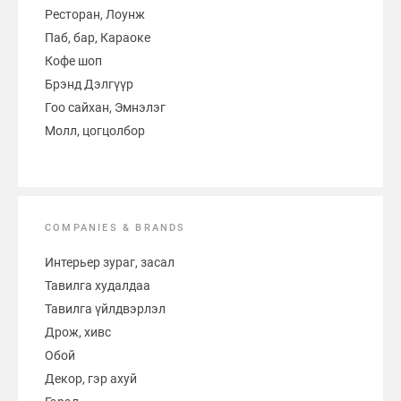
Ресторан, Лоунж
Паб, бар, Караоке
Кофе шоп
Брэнд Дэлгүүр
Гоо сайхан, Эмнэлэг
Молл, цогцолбор
COMPANIES & BRANDS
Интерьер зураг, засал
Тавилга худалдаа
Тавилга үйлдвэрлэл
Дрож, хивс
Обой
Декор, гэр ахуй