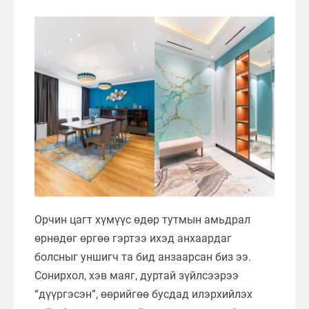
Орчин цагт хүмүүс өдөр тутмын амьдрал
өрнөдөг өргөө гэртээ ихэд анхаардаг
болсныг уншигч та бид анзаарсан биз ээ.
Сонирхол, хэв маяг, дуртай зүйлсээрээ
“дүүргэсэн”, өөрийгөө бусдад илэрхийлэх