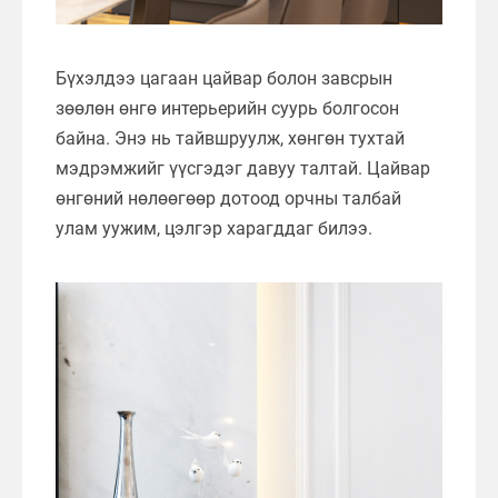
Бүхэлдээ цагаан цайвар болон завсрын
зөөлөн өнгө интерьерийн суурь болгосон
байна. Энэ нь тайвшруулж, хөнгөн тухтай
мэдрэмжийг үүсгэдэг давуу талтай. Цайвар
өнгөний нөлөөгөөр дотоод орчны талбай
улам уужим, цэлгэр харагддаг билээ.