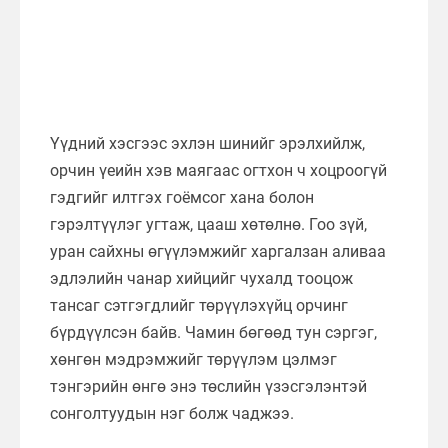
Үүдний хэсгээс эхлэн шинийг эрэлхийлж,
орчин үеийн хэв маягаас огтхон ч хоцроогүй
гэдгийг илтгэх гоёмсог хана болон
гэрэлтүүлэг угтаж, цааш хөтөлнө. Гоо зүй,
уран сайхны өгүүлэмжийг харгалзан аливаа
эдлэлийн чанар хийцийг чухалд тооцож
тансаг сэтгэгдлийг төрүүлэхүйц орчинг
бүрдүүлсэн байв. Чамин бөгөөд тун сэргэг,
хөнгөн мэдрэмжийг төрүүлэм цэлмэг
тэнгэрийн өнгө энэ төслийн үзэсгэлэнтэй
сонголтуудын нэг болж чаджээ.