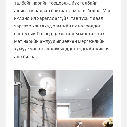
талбайг нарийн тооцоолж, бүх талбайг
ашиглаж чадсан байгааг анзаарч болно. Мөн
нүдэнд ил харагддаггүй ч тав тухыг дээд
зэргээр хангахад хамгийн их нөлөөлдөг
сантехник болоод цахилгааны монтаж гэх
мэт нарийн ажлуудыг зөвхөн мэргэжлийн
хүмүүс зөв төлөвлөж чаддаг гэдгийн жишээ
энэ билээ.