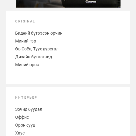
ORIGINAL
Бидний бүтээсэн орчин
Миний гэр
Өв Соёл, Түүх дурсгал
Дизайн бүтээгчид
Миний өрөө
ИНТЕРЬЕР
Зочид буудал
Оффис
Орон сууц
Хаус