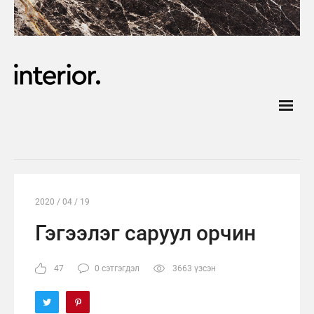
2020 / 04 / 19
Гэгээлэг саруул орчин
47
0 сэтгэгдэл
3663 үзсэн