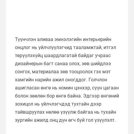
Түүнчлэн аливаа эмнэлэгийн интерьерийн
онцлог нь үйлчлүүлэгчид тааламжтай, итгэл
төрүүлэхүйц шаардлагатай байдаг учраас
дизайнерын багт санаа олох, зөв шийдлээ
сонгох, материалаа зөв тооцоолох гэх мэт
хамгийн нарийн ажил оногддог. Голчлон
ашигласан өнгө нь номин цэнхэр, сүүн цагаан
болон зөөлөн бор өнгө байна. Эдгээр өнгөний
зохицол нь үйлчлэгчдэд тухтайн дээр
тайвшруулах нөлөө үзүүлж байгаа нь тухайн
зургийн ажилд онц дүн өгч буй гол үзүүлэлт.