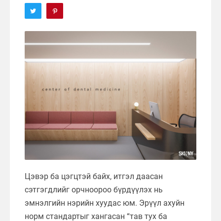
Цэвэр ба цэгцтэй байх, итгэл даасан
сэтгэгдлийг орчноороо бүрдүүлэх нь
эмнэлгийн нэрийн хуудас юм. Эрүүл ахуйн
норм стандартыг хангасан “тав тух ба