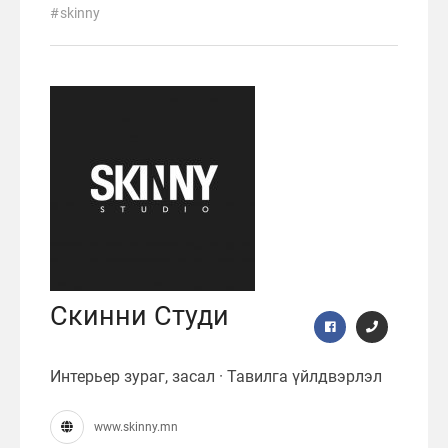
skinny
Скинни Студи
Интерьер зураг, засал · Тавилга үйлдвэрлэл
www.skinny.mn