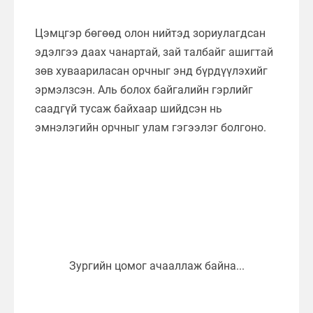
Цэмцгэр бөгөөд олон нийтэд зориулагдсан
эдэлгээ даах чанартай, зай талбайг ашигтай
зөв хуваариласан орчныг энд бүрдүүлэхийг
эрмэлзсэн. Аль болох байгалийн гэрлийг
саадгүй тусаж байхаар шийдсэн нь
эмнэлэгийн орчныг улам гэгээлэг болгоно.