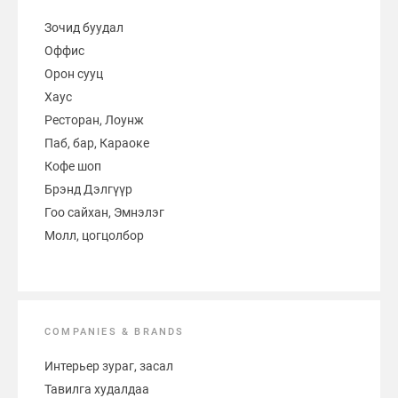
Зочид буудал
Оффис
Орон сууц
Хаус
Ресторан, Лоунж
Паб, бар, Караоке
Кофе шоп
Брэнд Дэлгүүр
Гоо сайхан, Эмнэлэг
Молл, цогцолбор
COMPANIES & BRANDS
Интерьер зураг, засал
Тавилга худалдаа