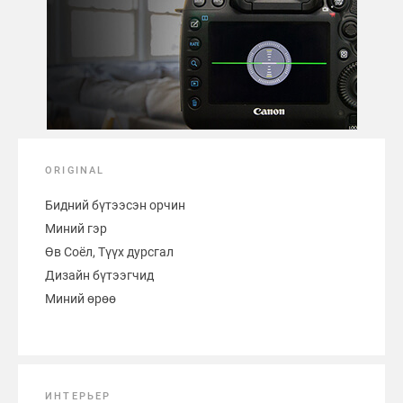
ORIGINAL
Бидний бүтээсэн орчин
Миний гэр
Өв Соёл, Түүх дурсгал
Дизайн бүтээгчид
Миний өрөө
ИНТЕРЬЕР