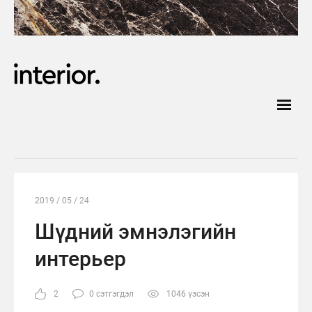
2019 / 05 / 24
Шүдний эмнэлэгийн
интерьер
2
0 сэтгэгдэл
1046 үзсэн