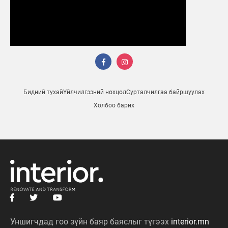
Бидний тухай
Үйлчилгээний нөхцөл
Сурталчилгаа байршуулах
Холбоо барих
Уншигчдад гоо зүйн баяр баяслыг түгээх
interior.mn