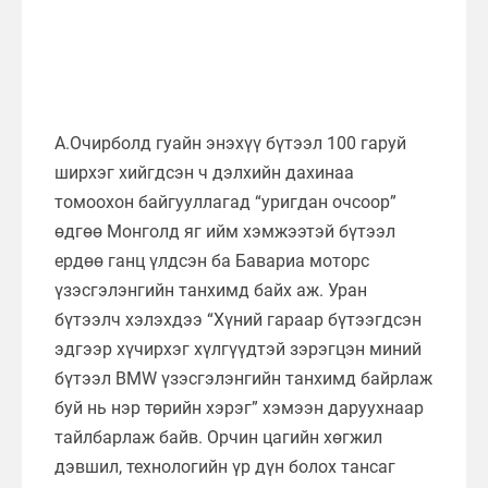
А.Очирболд гуайн энэхүү бүтээл 100 гаруй
ширхэг хийгдсэн ч дэлхийн дахинаа
томоохон байгууллагад “уригдан очсоор”
өдгөө Монголд яг ийм хэмжээтэй бүтээл
ердөө ганц үлдсэн ба Бавариа моторс
үзэсгэлэнгийн танхимд байх аж. Уран
бүтээлч хэлэхдээ “Хүний гараар бүтээгдсэн
эдгээр хүчирхэг хүлгүүдтэй зэрэгцэн миний
бүтээл BMW үзэсгэлэнгийн танхимд байрлаж
буй нь нэр төрийн хэрэг” хэмээн даруухнаар
тайлбарлаж байв. Орчин цагийн хөгжил
дэвшил, технологийн үр дүн болох тансаг