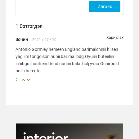
1 Сэтгэгдэл
Хариулах
Зочин
2021 / 07 / 10
Antonio Gormley hemeeh England barimalchinii hiisen
yag iim tongoison hunii barimal bdg.Oyunii buteeliin
ichihgui huuli end tend nudnii balai bolj yvaa Ochirbold
bolih heregtei.
2