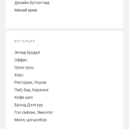
Дизайн бүтээгчид
Миний өрөө
ИНТЕРЬЕР
Зочид буудал
Оффис
Орон сууц
Хаус
Ресторан, Лоунж
Паб, бар, Караоке
Кофе шоп
Брэнд Дэлгүүр
Гоо сайхан, Эмнэлэг
Молл, цогцолбор