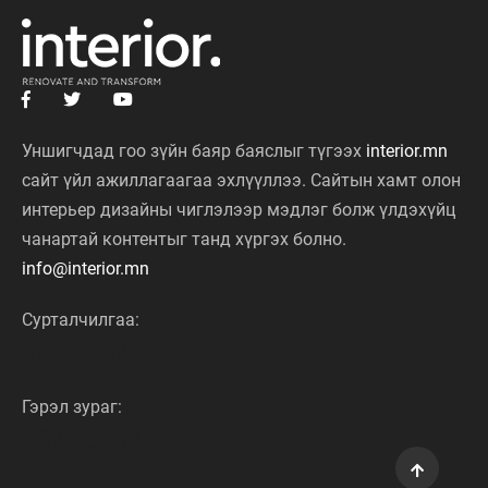
Уншигчдад гоо зүйн баяр баяслыг түгээх
interior.mn
сайт үйл ажиллагаагаа эхлүүллээ. Сайтын хамт олон
интерьер дизайны чиглэлээр мэдлэг болж үлдэхүйц
чанартай контентыг танд хүргэх болно.
info@interior.mn
Сурталчилгаа:
9999 8675
Гэрэл зураг:
8877 5503