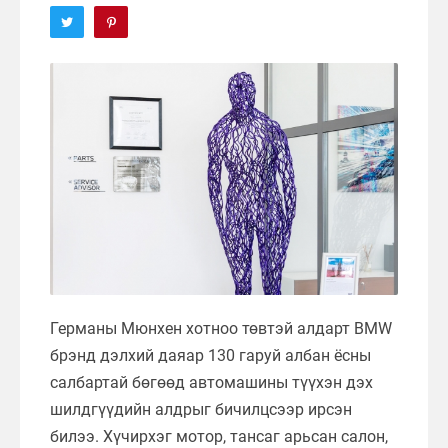
Германы Мюнхен хотноо төвтэй алдарт BMW
брэнд дэлхий даяар 130 гаруй албан ёсны
салбартай бөгөөд автомашины түүхэн дэх
шилдгүүдийн алдрыг бичилцсээр ирсэн
билээ. Хүчирхэг мотор, тансаг арьсан салон,