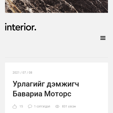
2021 / 07 / 08
Урлагийг дэмжигч
Бавариа Моторс
15
1 сэтгэгдэл
831 үзсэн