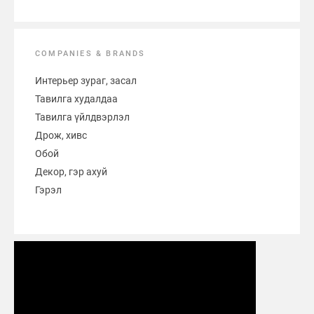
COMPANIES & BRANDS
Интерьер зураг, засал
Тавилга худалдаа
Тавилга үйлдвэрлэл
Дрож, хивс
Обой
Декор, гэр ахуй
Гэрэл