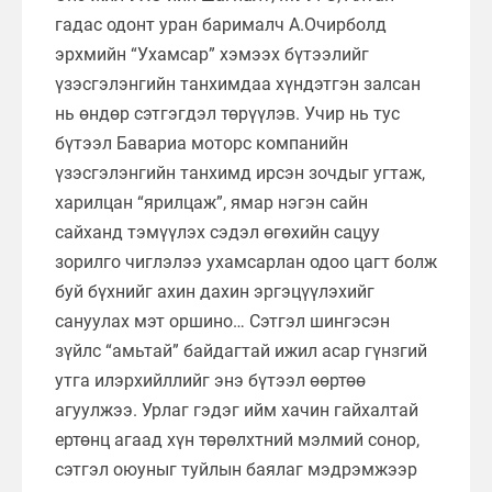
гадас одонт уран барималч А.Очирболд
эрхмийн “Ухамсар” хэмээх бүтээлийг
үзэсгэлэнгийн танхимдаа хүндэтгэн залсан
нь өндөр сэтгэгдэл төрүүлэв. Учир нь тус
бүтээл Бавариа моторс компанийн
үзэсгэлэнгийн танхимд ирсэн зочдыг угтаж,
харилцан “ярилцаж”, ямар нэгэн сайн
сайханд тэмүүлэх сэдэл өгөхийн сацуу
зорилго чиглэлээ ухамсарлан одоо цагт болж
буй бүхнийг ахин дахин эргэцүүлэхийг
сануулах мэт оршино… Сэтгэл шингэсэн
зүйлс “амьтай” байдагтай ижил асар гүнзгий
утга илэрхийллийг энэ бүтээл өөртөө
агуулжээ. Урлаг гэдэг ийм хачин гайхалтай
ертөнц агаад хүн төрөлхтний мэлмий сонор,
сэтгэл оюуныг туйлын баялаг мэдрэмжээр