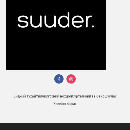
Бидний тухай
Үйлчилгээний нөхцөл
Сурталчилгаа байршуулах
Холбоо барих