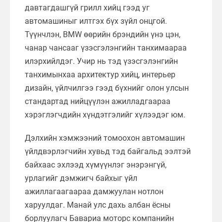
давтагдашгүй грилл хийц гээд уг
автомашиныг илтгэх бүх зүйл онцгой.
Түүнчлэн, BMW өөрийн брэндийн үнэ цэн,
чанар чансааг үзэсгэлэнгийн танхимаараа
илэрхийлдэг. Учир нь тэд үзэсгэлэнгийн
танхимынхаа архитектур хийц, интерьер
дизайн, үйлчилгээ гээд бүхнийг олон улсын
стандартад нийцүүлэн ажилладгаараа
хэрэглэгчдийн хүндэтгэлийг хүлээдэг юм.
Дэлхийн хэмжээний томоохон автомашин
үйлдвэрлэгчийн хувьд тэд байгальд ээлтэй
байхаас эхлээд хүмүүнлэг энэрэнгүй,
урлагийг дэмжигч байхыг үйл
ажиллагаагаараа дамжуулан нотлон
харуулдаг. Манай улс дахь албан ёсны
борлуулагч Бавариа моторс компанийн