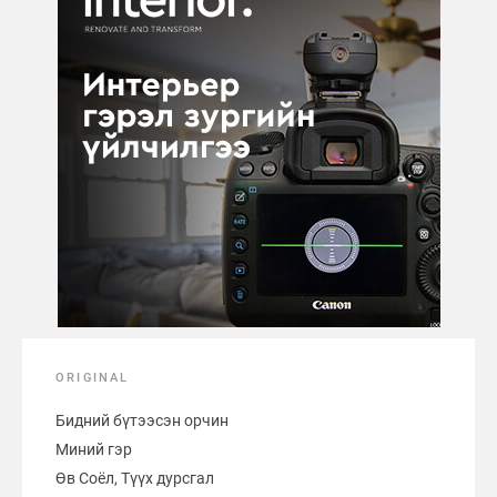
ORIGINAL
Бидний бүтээсэн орчин
Миний гэр
Өв Соёл, Түүх дурсгал