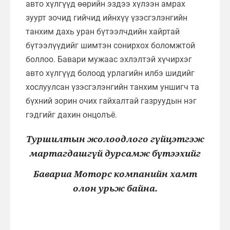
авто хүлгүүд өөрийн эздээ хүлээн амрах
зуурт зочид гийчид ийнхүү үзэсгэлэнгийн
танхим дахь уран бүтээлчдийн хайртай
бүтээлүүдийг шимтэн сонирхох боломжтой
боллоо. Бавари мужаас эхлэлтэй хүчирхэг
авто хүлгүүд болоод урлагийн илбэ шидийг
хослуулсан үзэсгэлэнгийн танхим уншигч та
бүхний зорин очих гайхалтай газруудын нэг
гэдгийг дахин онцолъё.
Туршилтын жолоодлого гүйцэтгэж
мартагдашгүй дурсамж бүтээхийг
Бавариа Моторс компанийн хамт
олон урьж байна.