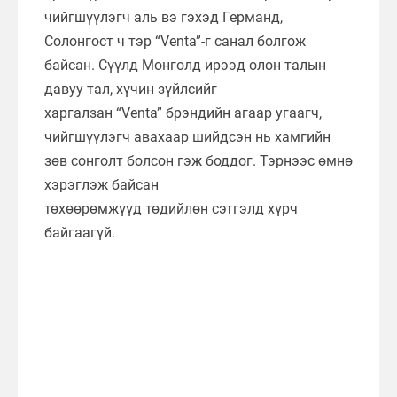
чийгшүүлэгч аль вэ гэхэд Германд,
Солонгост ч тэр “Venta”-г санал болгож
байсан. Сүүлд Монголд ирээд олон талын
давуу тал, хүчин зүйлсийг
харгалзан “Venta” брэндийн агаар угаагч,
чийгшүүлэгч авахаар шийдсэн нь хамгийн
зөв сонголт болсон гэж боддог. Тэрнээс өмнө
хэрэглэж байсан
төхөөрөмжүүд төдийлөн сэтгэлд хүрч
байгаагүй.