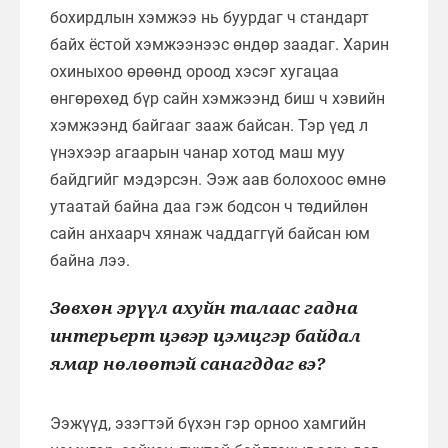
бохирдлын хэмжээ нь буурдаг ч стандарт
байх ёстой хэмжээнээс өндөр заадаг. Харин
охиныхоо өрөөнд ороод хэсэг хугацаа
өнгөрөхөд бүр сайн хэмжээнд биш ч хэвийн
хэмжээнд байгааг зааж байсан. Тэр үед л
үнэхээр агаарын чанар хотод маш муу
байдгийг мэдэрсэн. Ээж аав болохоос өмнө
утаатай байна даа гэж бодсон ч төдийлөн
сайн анхаарч хянаж чаддаггүй байсан юм
байна лээ.
Зөвхөн эрүүл ахуйн талаас гадна
интерьерт цэвэр цэмцгэр байдал
ямар нөлөөтэй санагддаг вэ?
Ээжүүд, эзэгтэй бүхэн гэр орноо хамгийн