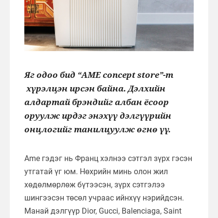
Яг одоо бид “AME concept store”-т
хүрэлцэн ирсэн байна. Дэлхийн
алдартай брэндийг албан ёсоор
оруулж ирдэг энэхүү дэлгүүрийн
онцлогийг танилцуулж өгнө үү.
Ame гэдэг нь Франц хэлнээ сэтгэл зүрх гэсэн
утгатай үг юм. Нөхрийн минь олон жил
хөдөлмөрлөж бүтээсэн, зүрх сэтгэлээ
шингээсэн төсөл учраас ийнхүү нэрийдсэн.
Манай дэлгүүр Dior, Gucci, Balenciaga, Saint