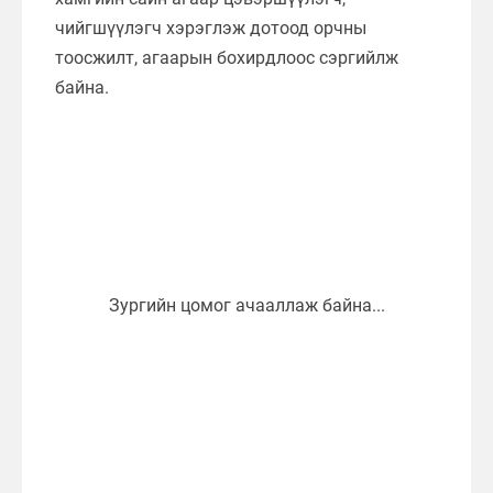
чийгшүүлэгч хэрэглэж дотоод орчны
тоосжилт, агаарын бохирдлоос сэргийлж
байна.