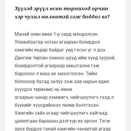
Хүүхэд эрүүл өсөн торниход орчин
хэр чухал нөлөөтэй гэж боддог вэ?
Манай охин өвөл 1-р сард мэндэлсэн.
Улаанбаатар хотын агаарын бохирдол
хамгийн өндөр байдаг үед гэсэн үг л дээ.
Дөнгөж төрсөн охиноо шууд ийм хүнд хуурай,
бохирдолтой агаараар амьсгална гэж
бодохоос л маш их эмзэглэсэн. Тийм
болохоор бусад залуу ээж аав нарын адил
хүүхдээ төрөхөөс нь өмнө
агаарын чанар хэмжигч, чийгшүүлэгч гээд л
бүхнийг хүүхдийнхээ төлөө бэлтгэсэн.
Хамгийн сайн агаар чийгшүүлэгч хайгаад
цахилгаан барааны дэлгүүр их орсон. Тэгж
орох бүрдээ танай хамгийн чанартай агаар