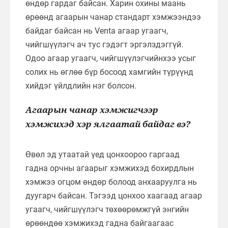
өндөр гардаг байсан. Харин охины маань
өрөөнд агаарын чанар стандарт хэмжээндээ
байдаг байсан нь Venta агаар угаагч,
чийгшүүлэгч ач тус гэдэгт эргэлздэггүй.
Одоо агаар угаагч, чийгшүүлэгчийнхээ усыг
солих нь өглөө бүр босоод хамгийн түрүүнд
хийдэг үйлдлийн нэг болсон.
Агаарын чанар хэмжигчээр
хэмжихэд хэр ялгаатай байдаг вэ?
Өвөл эд утаатай үед цонхоороо гаргаад
гадна орчны агаарыг хэмжихэд бохирдлын
хэмжээ огцом өндөр болоод анхааруулга нь
дуугарч байсан. Тэгээд цонхоо хаагаад агаар
угаагч, чийгшүүлэгч төхөөрөмжгүй энгийн
өрөөндөө хэмжихэд гадна байгаагаас