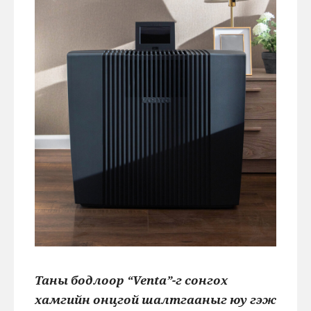
Таны бодлоор “Venta”-г сонгох
хамгийн онцгой шалтгааныг юу гэж