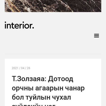
2021 / 04 / 26
Т.Золзаяа: Дотоод
орчны агаарын чанар
бол туйлын чухал