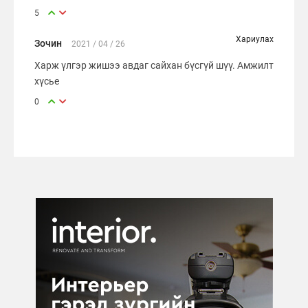
5
Хариулах
Зочин
2021 / 04 / 26
Харж үлгэр жишээ авдаг сайхан бүсгүй шүү. Амжилт
хүсье
0