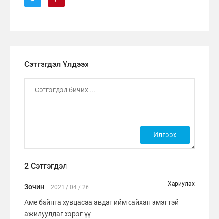
Сэтгэгдэл Үлдээх
2 Сэтгэгдэл
Хариулах
Зочин
2021 / 04 / 26
Аме байнга хувцасаа авдаг ийм сайхан эмэгтэй
ажилуулдаг хэрэг үү