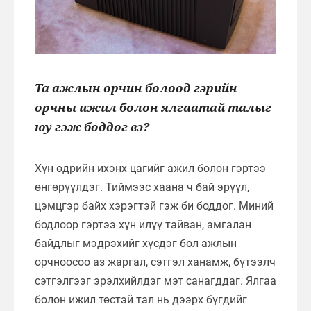
Та ажлын орчин болоод гэрийн
орчны ижил болон ялгаатай талыг
юу гэж боддог вэ?
Хүн өдрийн ихэнх цагийг ажил болон гэртээ
өнгөрүүлдэг. Тиймээс хаана ч бай эрүүл,
цэмцгэр байх хэрэгтэй гэж би боддог. Миний
бодлоор гэртээ хүн илүү тайван, амгалан
байдлыг мэдрэхийг хүсдэг бол ажлын
орчноосоо аз жаргал, сэтгэл ханамж, бүтээлч
сэтгэлгээг эрэлхийлдэг мэт санагддаг. Ялгаа
болон ижил төстэй тал нь дээрх бүгдийг