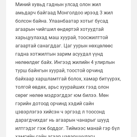
Миний хувьд гаднын улсад олон жил
амьдарч байгаад Монголдоо ирээд 3 жил
болсон байна. Улаанбаатар хотыг бусад
агаарын чийгшил өндөртэй хотуудтай
харьцуулахад маш хуурай, тоосжилттой
агаартай санагддаг. Цаг уурын нөхцөлөөс
гадна хотжилтын зарим асуудал үүнд
нөлөөлдөг байх. Ингээд жилийн 4 улирлын
турш байнгын хуурай, тоостой орчинд
байхаар харшламтгай болох, хамар битүүрэх,
толгой өвдөх, арьс хуурайших гээд олон
сөрөг нөлөө мэдрэгддэг юм билээ. Мөн
гэрийн дотоод орчинд хэдий сайн
цэвэрлэгээ хийсэн ч эргээд л тоосонд
дарагдчихдаг нь агаарын чанарыг шууд
илтгэдэг гэж боддог. Тиймээс манай гэр бүл
хамгийн сайн агаар цэвэршүүлэгч,