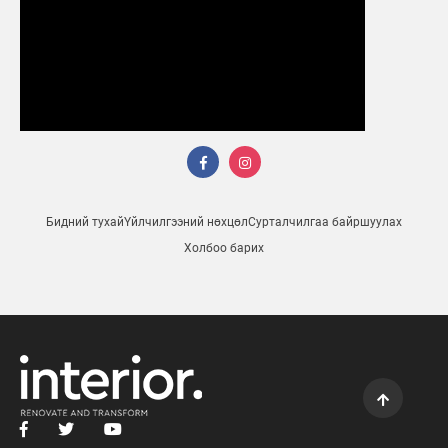
Бидний тухай
Үйлчилгээний нөхцөл
Сурталчилгаа байршуулах
Холбоо барих