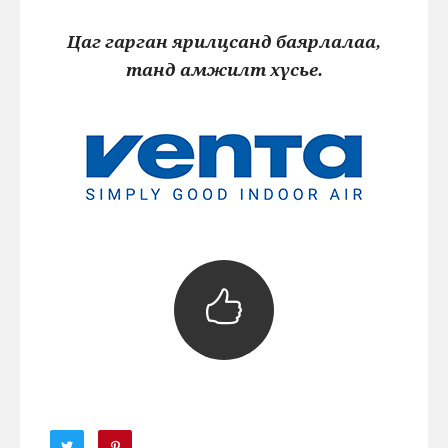
Цаг гарган ярилцсанд баярлалаа,
танд амжилт хүсье.