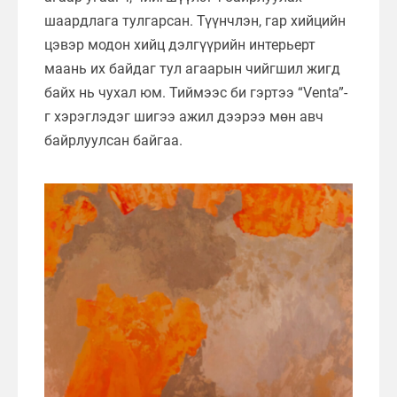
шаардлага тулгарсан. Түүнчлэн, гар хийцийн
цэвэр модон хийц дэлгүүрийн интерьерт
маань их байдаг тул агаарын чийгшил жигд
байх нь чухал юм. Тиймээс би гэртээ “Venta”-
г хэрэглэдэг шигээ ажил дээрээ мөн авч
байрлуулсан байгаа.