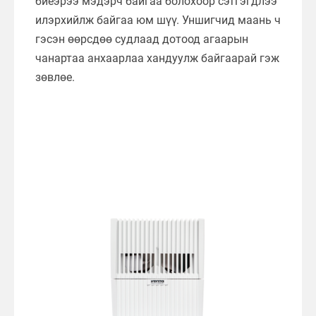
биеэрээ мэдэрч байгаа болохоор сэтгэгдлээ
илэрхийлж байгаа юм шүү. Уншигчид маань ч
гэсэн өөрсдөө судлаад дотоод агаарын
чанартаа анхаарлаа хандуулж байгаарай гэж
зөвлөе.