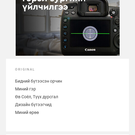
ORIGINAL
Бидний бүтээсэн орчин
Миний гэр
Өв Соёл, Түүх дурсгал
Дизайн бүтээгчид
Миний өрөө