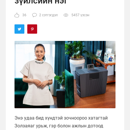
зүйлсийн нэг
36
2 сэтгэгдэл
5457 үзсэн
Энэ удаа бид хүндтэй зочноороо хатагтай
Золзаяаг урьж, гэр болон ажлын дотоод