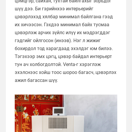
цэмцгэр, сайхан, тухтай байлгахыг зорьдог
шүү дээ. Би гэрийнхээ интерьерийг
цэвэрлэхэд хялбар минимал байлгана гээд
их хичээсэн. Гэхдээ минимал байх тусмаа
цэвэрлэж арчих зүйлс илүү их мэдрэгддэг
гэдгийг ойлгосон (инээв). Нэг л жижиг
бохирдол тод харагдаад эхэлдэг юм билээ.
Тэгэхээр эмх цэгц, цэвэр байдал интерьерт
тун ач холбогдолтой. Venta-г хэрэглэж
эхэлснээс хойш тоос шороо багасч, цэвэрлэх
ажил багассан шүү.