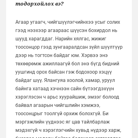
тодорхойлох вэ?
Агаар угаагч, чийгшүүлэгчийнхээ усыг солих
гээд нээхээр агаараас шүүсэн бохирдол нь
шууд харагддаг. Нарийн хялгас, жижиг
тоосонцор гээд зунгааралдсан зүйл шүүлтүүр
дээр нь тогтсон байдаг юм. Хэрвээ энэ
төхөөрөмж ажиллаагүй бол энэ бүгд бидний
уушгинд орох байсан гэж бодохоор хэцүү
байдаг шүү. Ялангуяа хоолой, хамар, уруул
байнга хатаад хэчнээн сайн бүтээгдэхүүн
хэрэглэсэн ч арьс хуурайшиж, эмзэг болоод
байвал агаарын чийгшлийн хэмжээ,
тоосонцрыг тоолгүй орхиж болохгүй. Би
мэргэжлийн үүднээс яг цав тайлбарлаж
мэдэхгүй ч хэрэглэгчийн хувьд нүдээр харж,