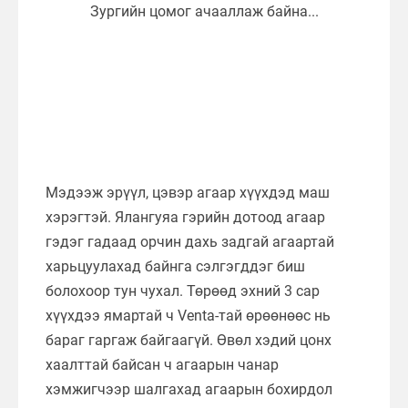
Мэдээж эрүүл, цэвэр агаар хүүхдэд маш
хэрэгтэй. Ялангуяа гэрийн дотоод агаар
гэдэг гадаад орчин дахь задгай агаартай
харьцуулахад байнга сэлгэгддэг биш
болохоор тун чухал. Төрөөд эхний 3 сар
хүүхдээ ямартай ч Venta-тай өрөөнөөс нь
бараг гаргаж байгаагүй. Өвөл хэдий цонх
хаалттай байсан ч агаарын чанар
хэмжигчээр шалгахад агаарын бохирдол