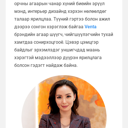
орчны агаарын чанар хүний биеийн эрүүл
мэнд, интерьер дизайнд хэрхэн нөлөөлдөг
талаар ярилцлаа. Түүний гэртээ болон ажил
дээрээ сонгон хэрэглэж байгаа
Venta
брэндийн агаар шүүгч, чийгшүүлэгчийн тухай
хамтдаа сонирхоцгооё. Цэвэр цэмцгэр
байдлыг эрхэмлэдэг уншигчдад маань
хэрэгтэй мэдээллээр дүүрэн ярилцлага
болсон гэдэгт найдаж байна.