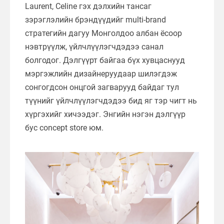
Laurent, Celine гэх дэлхийн тансаг
зэрэглэлийн брэндүүдийг multi-brand
стратегийн дагуу Монголдоо албан ёсоор
нэвтрүүлж, үйлчлүүлэгчдэдээ санал
болгодог. Дэлгүүрт байгаа бүх хувцаснууд
мэргэжлийн дизайнеруудаар шилэгдэж
сонгогдсон онцгой загварууд байдаг тул
түүнийг үйлчлүүлэгчдэдээ бид яг тэр чигт нь
хүргэхийг хичээдэг. Энгийн нэгэн дэлгүүр
бус concept store юм.