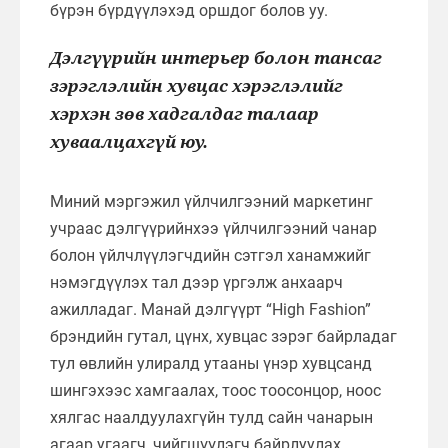
бүрэн бүрдүүлэхэд оршдог болов уу.
Дэлгүүрийн интерьер болон тансаг
зэрэглэлийн хувцас хэрэглэлийг
хэрхэн зөв хадгалдаг талаар
хуваалцахгүй юу.
Миний мэргэжил үйлчилгээний маркетинг
учраас дэлгүүрийнхээ үйлчилгээний чанар
болон үйлчлүүлэгчдийн сэтгэл ханамжийг
нэмэгдүүлэх тал дээр үргэлж анхаарч
ажилладаг. Манай дэлгүүрт “High Fashion”
брэндийн гутал, цүнх, хувцас зэрэг байрладаг
тул өвлийн улиралд утааны үнэр хувцсанд
шингэхээс хамгаалах, тоос тоосонцор, ноос
хялгас наалдуулахгүйн тулд сайн чанарын
агаар угаагч, чийгшүүлэгч байрлуулах