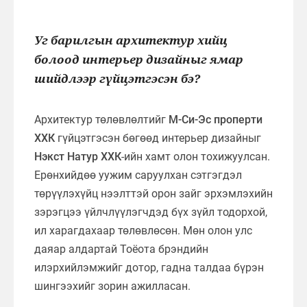
Уг барилгын архитектур хийц
болоод интерьер дизайныг ямар
шийдлээр гүйцэтгэсэн бэ?
Архитектур төлөвлөлтийг
М-Си-Эс проперти
ХХК
гүйцэтгэсэн бөгөөд интерьер дизайныг
Нэкст Натур ХХК
-ийн хамт олон тохижуулсан.
Ерөнхийдөө уужим саруулхан сэтгэгдэл
төрүүлэхүйц нээлттэй орон зайг эрхэмлэхийн
зэрэгцээ үйлчлүүлэгчдэд бүх зүйл тодорхой,
ил харагдахаар төлөвлөсөн. Мөн олон улс
даяар алдартай Тоёота брэндийн
илэрхийлэмжийг дотор, гадна талдаа бүрэн
шингээхийг зорин ажилласан.