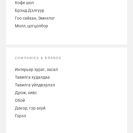
Кофе шоп
Брэнд Дэлгүүр
Гоо сайхан, Эмнэлэг
Молл, цогцолбор
COMPANIES & BRANDS
Интерьер зураг, засал
Тавилга худалдаа
Тавилга үйлдвэрлэл
Дрож, хивс
Обой
Декор, гэр ахуй
Гэрэл