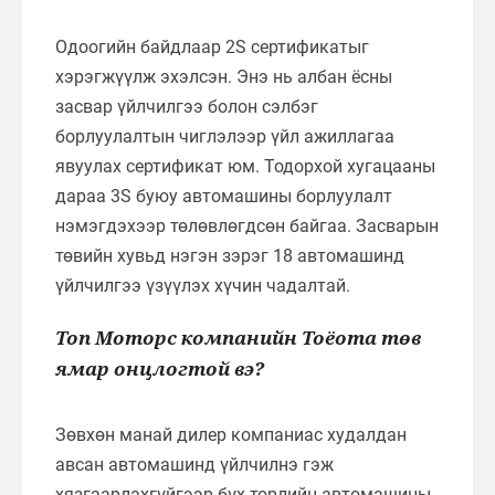
Одоогийн байдлаар 2S сертификатыг
хэрэгжүүлж эхэлсэн. Энэ нь албан ёсны
засвар үйлчилгээ болон сэлбэг
борлуулалтын чиглэлээр үйл ажиллагаа
явуулах сертификат юм. Тодорхой хугацааны
дараа 3S буюу автомашины борлуулалт
нэмэгдэхээр төлөвлөгдсөн байгаа. Засварын
төвийн хувьд нэгэн зэрэг 18 автомашинд
үйлчилгээ үзүүлэх хүчин чадалтай.
Топ Моторс компанийн Тоёота төв
ямар онцлогтой вэ?
Зөвхөн манай дилер компаниас худалдан
авсан автомашинд үйлчилнэ гэж
хязгаарлахгүйгээр бүх төрлийн автомашины