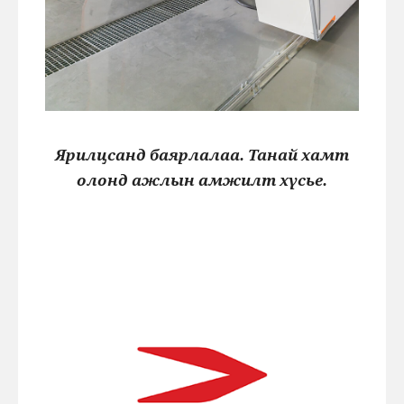
Ярилцсанд баярлалаа. Танай хамт
олонд ажлын амжилт хүсье.