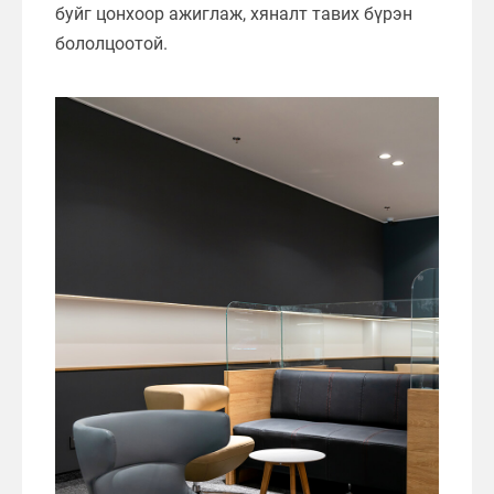
буйг цонхоор ажиглаж, хяналт тавих бүрэн
бололцоотой.