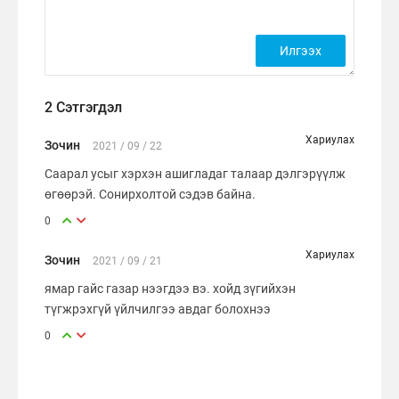
2 Сэтгэгдэл
Хариулах
Зочин
2021 / 09 / 22
Саарал усыг хэрхэн ашигладаг талаар дэлгэрүүлж
өгөөрэй. Сонирхолтой сэдэв байна.
0
Хариулах
Зочин
2021 / 09 / 21
ямар гайс газар нээгдээ вэ. хойд зүгийхэн
түгжрэхгүй үйлчилгээ авдаг болохнээ
0