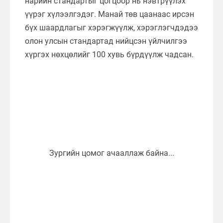
нарийн стандартыг цогцоор нь нэвтрүүлэх
үүрэг хүлээлгэдэг. Манай төв цаанаас ирсэн
бүх шаардлагыг хэрэгжүүлж, хэрэглэгчдэдээ
олон улсын стандартад нийцсэн үйлчилгээ
хүргэх нөхцөлийг 100 хувь бүрдүүлж чадсан.