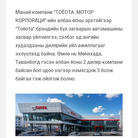
Манай компани “ТОЁОТА МОТОР
КОРПОРАЦИ”-ийн албан ёсны эрхтэйгээр
“Тоёота” брэндийн бүх загварын автомашины
засвар үйлчилгээ, сэлбэг эд ангийн
худалдааны дилерийн үйл ажиллагааг
эхлүүлээд байна. Өмнө нь Мөнххада,
Таванбогд гэсэн албан ёсны 2 дилер компани
байсан бол одоо нэгээр нэмэгдэж 3 болж
байгаа гэж ойлгож болно.