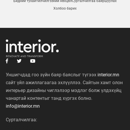
Бидний тухай
Үйлчилгээний нөхцөл
Сурталчилгаа байршуулах
Холбоо барих
Уншигчдад гоо зүйн баяр баяслыг түгээх
interior.mn
сайт үйл ажиллагаагаа эхлүүллээ. Сайтын хамт олон
интерьер дизайны чиглэлээр мэдлэг болж үлдэхүйц
чанартай контентыг танд хүргэх болно.
info@interior.mn
Сурталчилгаа:
9999 8675