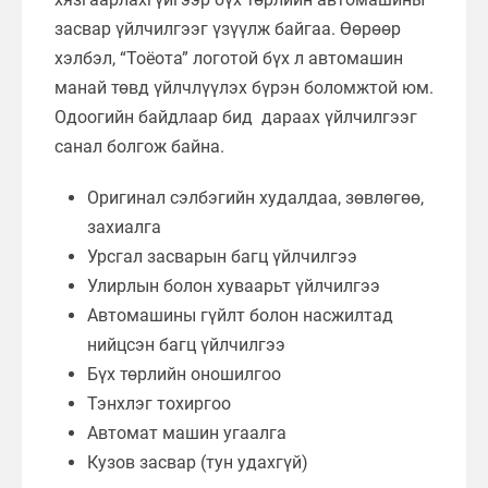
засвар үйлчилгээг үзүүлж байгаа. Өөрөөр
хэлбэл, “Тоёота” логотой бүх л автомашин
манай төвд үйлчлүүлэх бүрэн боломжтой юм.
Одоогийн байдлаар бид дараах үйлчилгээг
санал болгож байна.
Оригинал сэлбэгийн худалдаа, зөвлөгөө,
захиалга
Урсгал засварын багц үйлчилгээ
Улирлын болон хуваарьт үйлчилгээ
Автомашины гүйлт болон насжилтад
нийцсэн багц үйлчилгээ
Бүх төрлийн оношилгоо
Тэнхлэг тохиргоо
Автомат машин угаалга
Кузов засвар (тун удахгүй)