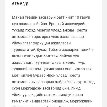
өгнө үү.
Манай төвийн засварын багт нийт 10 гаруй
хүн ажиллаж байна. Ерөнхий инженерийн
тухайд гэхэд Монгол улсад анхны Тоёота
автомашин орж ирэх үеэс эхлэн засвар
үйлчилгээг хариуцан ажилласан
туршлагатай, бусад Тоёота засварын төвийн
анхны ажилчдыг бэлтгэж байсан хүн
ажилладаг. Түүнчлэн, дизель хөдөлгүүр,
түлшний систем, цахилгааны оношилгоо гэх
мэт чиглэл бүрээр Япон улсад Тоёота
автомашины засварын албан ёсны сургалтад
сурч мэргэшсэн засварчид бий. Иймд
үйлчлүүлэгчдийн автомашинд учирсан
гэмтлийг найдвартай оношилж, мэргэжлийн