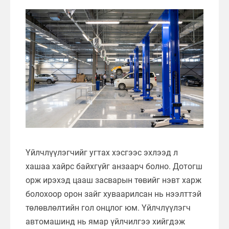
Үйлчлүүлэгчийг угтах хэсгээс эхлээд л
хашаа хайрс байхгүйг анзаарч болно. Дотогш
орж ирэхэд цааш засварын төвийг нэвт харж
болохоор орон зайг хуваарилсан нь нээлттэй
төлөвлөлтийн гол онцлог юм. Үйлчлүүлэгч
автомашинд нь ямар үйлчилгээ хийгдэж