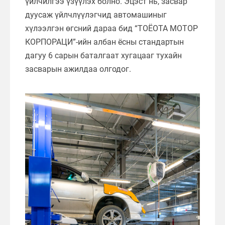
үйлчилгээ үзүүлэх болно. Эцэст нь, засвар
дуусаж үйлчлүүлэгчид автомашиныг
хүлээлгэн өгсний дараа бид “ТОЁОТА МОТОР
КОРПОРАЦИ”-ийн албан ёсны стандартын
дагуу 6 сарын баталгаат хугацааг тухайн
засварын ажилдаа олгодог.