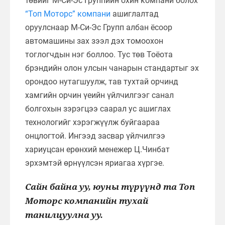
төвийг М-Си-Эс Группийн охин компани болох
“Топ Моторс” компани
ашиглалтад
оруулснаар М-Си-Эс Групп албан ёсоор
автомашины зах зээл дэх томоохон
тоглогчдын нэг боллоо. Тус төв Тоёота
брэндийн олон улсын чанарын стандартыг эх
орондоо нутагшуулж, тав тухтай орчинд
хамгийн орчин үеийн үйлчилгээг санал
болгохын зэрэгцээ саарал ус ашиглах
технологийг хэрэгжүүлж буйгаараа
онцлогтой. Ингээд засвар үйлчилгээ
хариуцсан ерөнхий менежер Ц.Чинбат
эрхэмтэй өрнүүлсэн яриагаа хүргэе.
Сайн байна уу, юуны түрүүнд та Топ
Моторс компанийн тухай
танилцуулна уу.