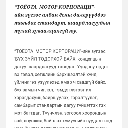
“ТОЁОТА МОТОР КОРПОРАЦИ”-
ийн зүгээс албан ёсны дилерүүддээ
тавьдаг стандарт, шаардлагуудын
тухай хуваалцахгүй юу.
“ТОЁОТА МОТОР КОРПОРАЦИ”-ийн зүгээс
‘БҮХ ЗҮЙЛ ТОДОРХОЙ БАЙХ’ концепцын
дагуу шаардлагууд тавьдаг. Үүнд юу ордог
вэ гэвэл, хөгжлийн бэрхшээлтэй хүнд
үйлчилгээ үзүүлэхэд ямар ч саадгүй байх,
бүх замын чиглэл, тэмдэглэгээг ил
харагдахуйц байршуулах, гэрэлтүүлэг,
самбарыг стандартын дагуу гүйцэтгэх гэх
мэт багтдаг. Түүнчлэн, зогсоол хоорондын
зай, лоунжид байрлах хүмүүсийн суудал гээд