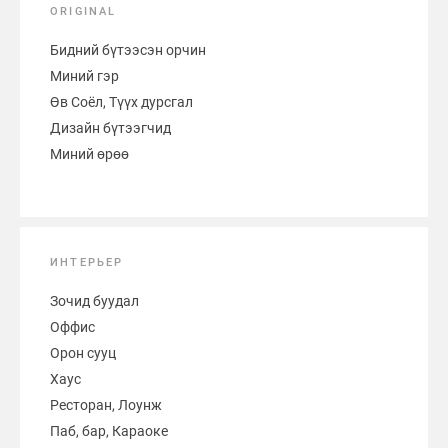
ORIGINAL
Бидний бүтээсэн орчин
Миний гэр
Өв Соёл, Түүх дурсгал
Дизайн бүтээгчид
Миний өрөө
ИНТЕРЬЕР
Зочид буудал
Оффис
Орон сууц
Хаус
Ресторан, Лоунж
Паб, бар, Караоке