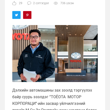
29
2 сэтгэгдэл
736 үзсэн
Дэлхийн автомашины зах зээлд тэргүүлэх
байр суурь эзэлдэг “ТОЁОТА МОТОР
КОРПОРАЦИ”-ийн засвар үйлчилгээний