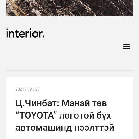
2021 / 09 / 20
Ц.Чинбат: Манай төв
“TOYOTA” логотой бүх
автомашинд нээлттэй