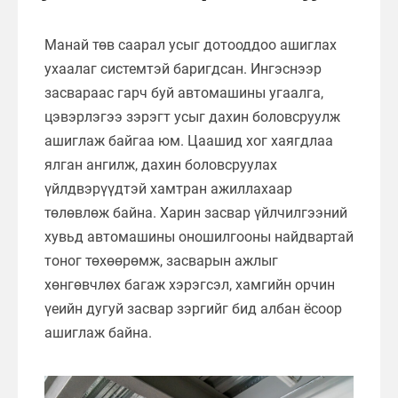
Манай төв саарал усыг дотооддоо ашиглах
ухаалаг системтэй баригдсан. Ингэснээр
засвараас гарч буй автомашины угаалга,
цэвэрлэгээ зэрэгт усыг дахин боловсруулж
ашиглаж байгаа юм. Цаашид хог хаягдлаа
ялган ангилж, дахин боловсруулах
үйлдвэрүүдтэй хамтран ажиллахаар
төлөвлөж байна. Харин засвар үйлчилгээний
хувьд автомашины оношилгооны найдвартай
тоног төхөөрөмж, засварын ажлыг
хөнгөвчлөх багаж хэрэгсэл, хамгийн орчин
үеийн дугуй засвар зэргийг бид албан ёсоор
ашиглаж байна.