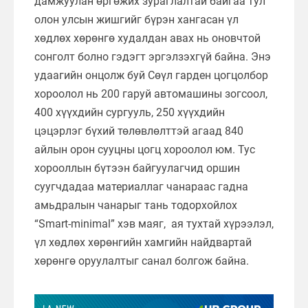
дамжуулан өргөжих зураглалтай байгаа тул
олон улсын жишгийг бүрэн хангасан үл
хөдлөх хөрөнгө худалдан авах нь оновчтой
сонголт болно гэдэгт эргэлзэхгүй байна. Энэ
удаагийн онцолж буй Сөүл гарден цогцолбор
хороолол нь 200 гаруй автомашины зогсоол,
400 хүүхдийн сургууль, 250 хүүхдийн
цэцэрлэг бүхий төлөвлөлттэй агаад 840
айлын орон сууцны цогц хороолол юм. Тус
хорооллын бүтээн байгуулагчид оршин
суугчдадаа материаллаг чанараас гадна
амьдралын чанарыг тань тодорхойлох
“Smart-minimal” хэв маяг, ая тухтай хүрээлэл,
үл хөдлөх хөрөнгийн хамгийн найдвартай
хөрөнгө оруулалтыг санал болгож байна.