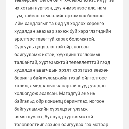
төвлөрсөн “бетон ой”-г хүсэмжлэхээс илүүтэй
их хотын нүргээн, дуу чимээнээс алс, нам
гүм, тайван хэмнэлийг эрхэмлэх болжээ.
Ийм хандлагыг та бид үл хөдлөх хөрөнгө
худалдан авахаар зэхэж буй хэрэглэгчдийн
эрэлтээс төвөггүй харах боломжтой.
Сургууль цэцэрлэгтэй ойр, ногоон
байгууламж ихтэй, хүүхдийн тоглоомын
талбайтай, хүртээмжтэй төлөвлөлттэй гээд
худалдан авагчдын эрэлт хэрэгцээ зөвхөн
барилга байгууламжийн тухай ойлголтоос
хальж, амьдралын чанартай шууд уялдан
холбогдож эхэлсэн. Магадгүй энэ нь
байгальд ойр концепц баримтлах, ногоон
байгууламжийн хүрэлцээг үлэмж
нэмэгдүүлэх, бүх хүнд хүртээмжтэй
төлөвлөлтийг зохион байгуулах гэх мэтээр