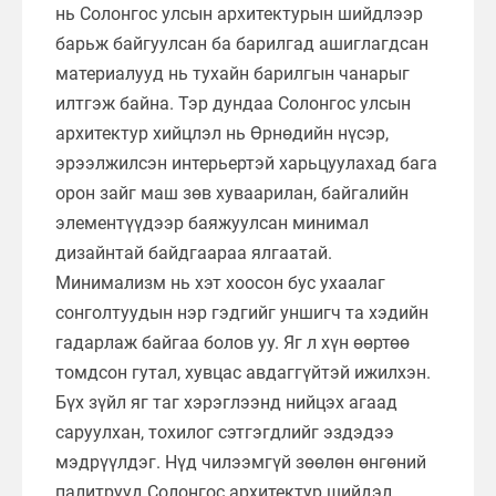
нь Солонгос улсын архитектурын шийдлээр
барьж байгуулсан ба барилгад ашиглагдсан
материалууд нь тухайн барилгын чанарыг
илтгэж байна. Тэр дундаа Солонгос улсын
архитектур хийцлэл нь Өрнөдийн нүсэр,
эрээлжилсэн интерьертэй харьцуулахад бага
орон зайг маш зөв хуваарилан, байгалийн
элементүүдээр баяжуулсан минимал
дизайнтай байдгаараа ялгаатай.
Минимализм нь хэт хоосон бус ухаалаг
сонголтуудын нэр гэдгийг уншигч та хэдийн
гадарлаж байгаа болов уу. Яг л хүн өөртөө
томдсон гутал, хувцас авдаггүйтэй ижилхэн.
Бүх зүйл яг таг хэрэглээнд нийцэх агаад
саруулхан, тохилог сэтгэгдлийг эздэдээ
мэдрүүлдэг. Нүд чилээмгүй зөөлөн өнгөний
палитрууд Солонгос архитектур шийдэл