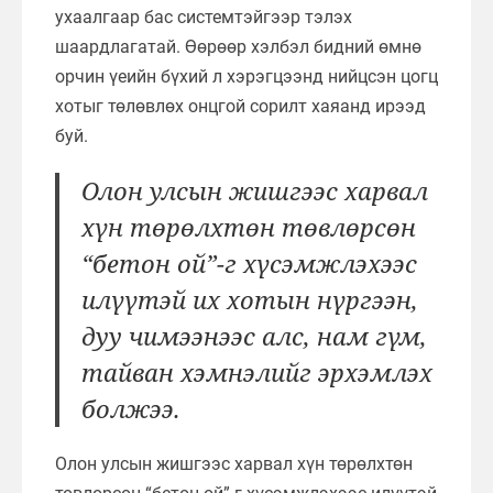
ухаалгаар бас системтэйгээр тэлэх
шаардлагатай. Өөрөөр хэлбэл бидний өмнө
орчин үеийн бүхий л хэрэгцээнд нийцсэн цогц
хотыг төлөвлөх онцгой сорилт хаяанд ирээд
буй.
Олон улсын жишгээс харвал
хүн төрөлхтөн төвлөрсөн
“бетон ой”-г хүсэмжлэхээс
илүүтэй их хотын нүргээн,
дуу чимээнээс алс, нам гүм,
тайван хэмнэлийг эрхэмлэх
болжээ.
Олон улсын жишгээс харвал хүн төрөлхтөн