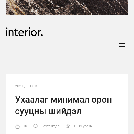
2021 / 10 / 15
Ухаалаг минимал орон
сууцны шийдэл
18
5 сэтгэгдэл
1104 үзсэн