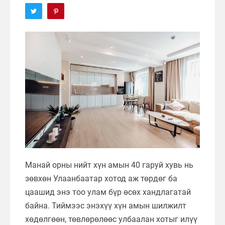
Манай орны нийт хүн амын 40 гаруй хувь нь
зөвхөн Улаанбаатар хотод аж төрдөг ба
цаашид энэ тоо улам бүр өсөх хандлагатай
байна. Тиймээс энэхүү хүн амын шилжилт
хөдөлгөөн, төвлөрөлөөс улбаалан хотыг илүү