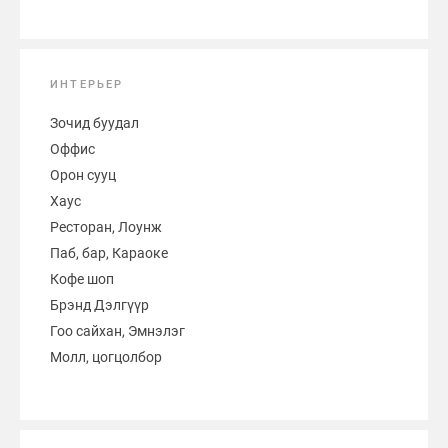
ИНТЕРЬЕР
Зочид буудал
Оффис
Орон сууц
Хаус
Ресторан, Лоунж
Паб, бар, Караоке
Кофе шоп
Брэнд Дэлгүүр
Гоо сайхан, Эмнэлэг
Молл, цогцолбор