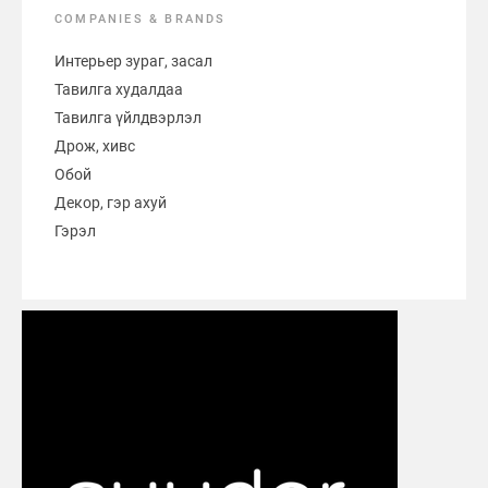
COMPANIES & BRANDS
Интерьер зураг, засал
Тавилга худалдаа
Тавилга үйлдвэрлэл
Дрож, хивс
Обой
Декор, гэр ахуй
Гэрэл