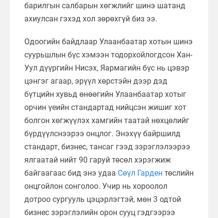
барилгын салбарын хөгжлийг шинэ шатанд
ахиулсан гэхэд хол зөрөхгүй биз ээ.
Одоогийн байдлаар Улаанбаатар хотын шинэ
суурьшлын бүс хэмээн тодорхойлогдсон Хан-
Уул дүүргийн Нисэх, Яармагийн бүс нь цэвэр
цэнгэг агаар, эрүүл хөрстэйн дээр дэд
бүтцийн хувьд өнөөгийн Улаанбаатар хотыг
орчин үеийн стандартад нийцсэн жишиг хот
болгон хөгжүүлэх хамгийн таатай нөхцөлийг
бүрдүүлснээрээ онцлог. Энэхүү байршилд
стандарт, бизнес, тансаг гээд зэрэглэлээрээ
ялгаатай нийт 90 гаруй төсөл хэрэгжиж
байгаагаас бид энэ удаа
Сөүл Гарден
төслийн
онцгойлон сонголоо. Учир нь хороолол
дотроо сургууль цэцэрлэгтэй, мөн 3 одтой
бизнес зэрэглэлийн орон сууц гэдгээрээ