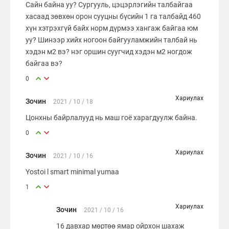
Сайн байна уу? Сургууль, цэцэрлэгийн талбайгаа
хасаад зөвхөн орон сууцны бүсийн 1 га талбайд 460
хүн хэтрэхгүй байх норм дүрмээ хангаж байгаа юм
уу? Шинээр хийх ногоон байгууламжийн талбай нь
хэдэн м2 вэ? нэг оршин суугчид хэдэн м2 ногдож
байгаа вэ?
0
Хариулах
Зочин
2021 / 10 / 18
Цонхны байрлалууд нь маш гоё харагдуулж байна.
0
Хариулах
Зочин
2021 / 10 / 16
Yostoi l smart minimal yumaa
1
Хариулах
Зочин
2021 / 10 / 16
16 давхар мөртөө ямар ойрхон шахаж