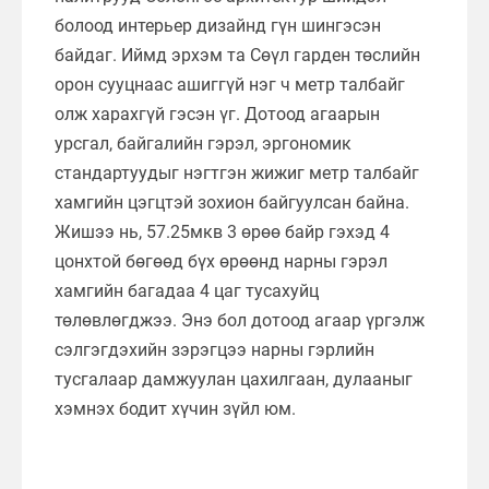
болоод интерьер дизайнд гүн шингэсэн
байдаг. Иймд эрхэм та Сөүл гарден төслийн
орон сууцнаас ашиггүй нэг ч метр талбайг
олж харахгүй гэсэн үг. Дотоод агаарын
урсгал, байгалийн гэрэл, эргономик
стандартуудыг нэгтгэн жижиг метр талбайг
хамгийн цэгцтэй зохион байгуулсан байна.
Жишээ нь, 57.25мкв 3 өрөө байр гэхэд 4
цонхтой бөгөөд бүх өрөөнд нарны гэрэл
хамгийн багадаа 4 цаг тусахуйц
төлөвлөгджээ. Энэ бол дотоод агаар үргэлж
сэлгэгдэхийн зэрэгцээ нарны гэрлийн
тусгалаар дамжуулан цахилгаан, дулааныг
хэмнэх бодит хүчин зүйл юм.