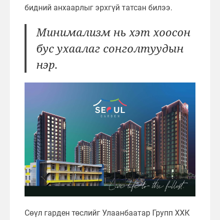
бидний анхаарлыг эрхгүй татсан билээ.
Минимализм нь хэт хоосон
бус ухаалаг сонголтуудын
нэр.
Сөүл гарден төслийг Улаанбаатар Групп ХХК