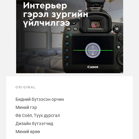
ORIGINAL
Бидний бүтээсэн орчин
Миний гэр
Өв Соёл, Түүх дурсгал
Дизайн бүтээгчид
Миний өрөө