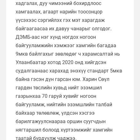
хадгалах, дуу чимээний бохирдлоос
хамгаалах, агаарт нарийн тоосонцор
үүсэхээс сэргийлэх гэх мэт харагдаж
байгаагаасаа их давуу чанарыг олгодог.
ДЭМБ-аас нэг хүнд ногдох ногоон
байгууламжийн хэмжээг хамгийн багадаа
9мкв байлгахыг зөвлөдөг ч харамсалтай нь
Улаанбаатар хотод 2020 онд хийгдсэн
судалгаанаас харахад энэхүү стандарт 5мкв
байна гэсэн дүн гарсан юм. Харин Сөүл
гарден төслийн хувьд нийт эзэмшил
газрынхаа 70 гаруй хувийг ногоон
байгууламж, нийтийн эзэмшлийн талбай
байхаар төлөвлөж, үлдсэн хэсгээ
барилгажуулснаараа оршин суугчдын
нягтаршил болоод хүртээмжийг хамгийн
таатай бүрдүүлж чаджээ.