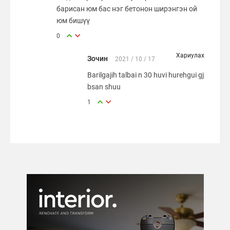
барисан юм бас нэг бетонон ширэнгэн ой
юм бишүү
0
Хариулах
Зочин
2021 / 10 / 17
Barilgajih talbai n 30 huvi hurehgui gj
bsan shuu
1