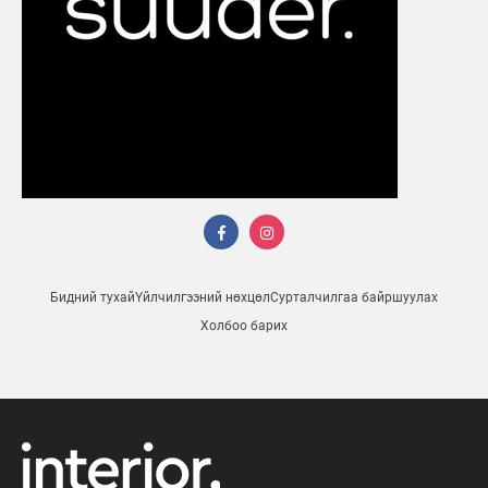
Бидний тухай
Үйлчилгээний нөхцөл
Сурталчилгаа байршуулах
Холбоо барих