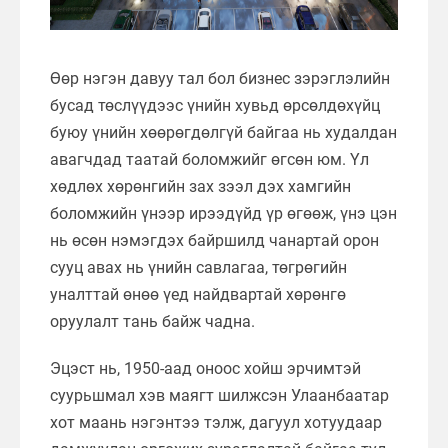
Өөр нэгэн давуу тал бол бизнес зэрэглэлийн
бусад төслүүдээс үнийн хувьд өрсөлдөхүйц
буюу үнийн хөөрөгдөлгүй байгаа нь худалдан
авагчдад таатай боломжийг өгсөн юм. Үл
хөдлөх хөрөнгийн зах зээл дэх хамгийн
боломжийн үнээр ирээдүйд үр өгөөж, үнэ цэн
нь өсөн нэмэгдэх байршилд чанартай орон
сууц авах нь үнийн савлагаа, төгрөгийн
уналттай өнөө үед найдвартай хөрөнгө
оруулалт тань байж чадна.
Эцэст нь, 1950-аад оноос хойш эрчимтэй
суурьшмал хэв маягт шилжсэн Улаанбаатар
хот маань нэгэнтээ тэлж, дагуул хотуудаар