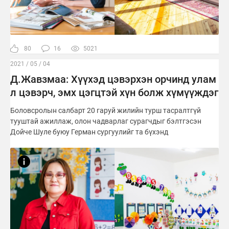
80
16
5021
2021 / 05 / 04
Д.Жавзмаа: Хүүхэд цэвэрхэн орчинд улам
л цэвэрч, эмх цэгцтэй хүн болж хүмүүждэг
Боловсролын салбарт 20 гаруй жилийн турш тасралтгүй
тууштай ажиллаж, олон чадварлаг сурагчдыг бэлтгэсэн
Дойче Шуле буюу Герман сургуулийг та бүхэнд