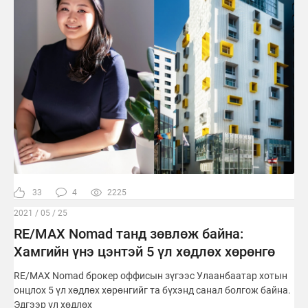
33
4
2225
2021 / 05 / 25
RE/MAX Nomad танд зөвлөж байна:
Хамгийн үнэ цэнтэй 5 үл хөдлөх хөрөнгө
RE/MAX Nomad брокер оффисын зүгээс Улаанбаатар хотын
онцлох 5 үл хөдлөх хөрөнгийг та бүхэнд санал болгож байна.
Эдгээр үл хөдлөх