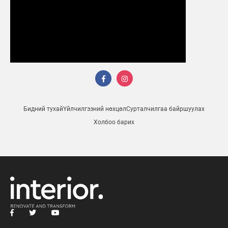
Бидний тухай
Үйлчилгээний нөхцөл
Сурталчилгаа байршуулах
Холбоо барих