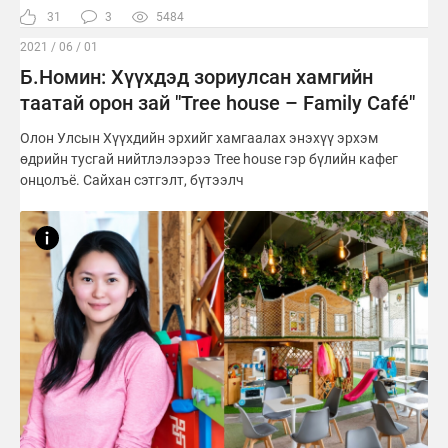
31
3
5484
2021 / 06 / 01
Б.Номин: Хүүхдэд зориулсан хамгийн
таатай орон зай "Tree house – Family Café"
Олон Улсын Хүүхдийн эрхийг хамгаалах энэхүү эрхэм
өдрийн тусгай нийтлэлээрээ Tree house гэр бүлийн кафег
онцолъё. Сайхан сэтгэлт, бүтээлч