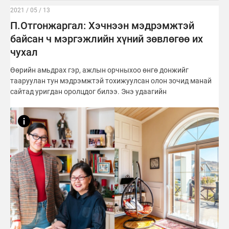
2021 / 05 / 13
П.Отгонжаргал: Хэчнээн мэдрэмжтэй
байсан ч мэргэжлийн хүний зөвлөгөө их
чухал
Өөрийн амьдрах гэр, ажлын орчныхоо өнгө донжийг
тааруулан тун мэдрэмжтэй тохижуулсан олон зочид манай
сайтад уригдан оролцдог билээ. Энэ удаагийн