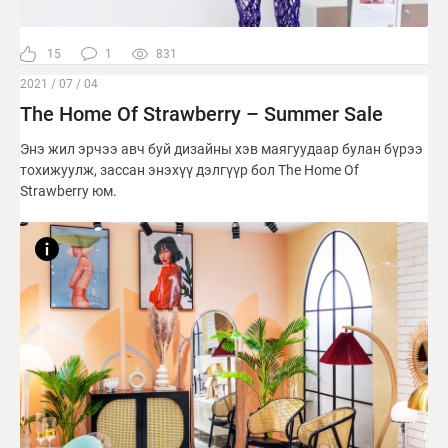
15
1
831
2021 / 07 / 04
The Home Of Strawberry – Summer Sale
Энэ жил эрчээ авч буй дизайны хэв маягуудаар булан бүрээ
тохижуулж, зассан энэхүү дэлгүүр бол The Home Of
Strawberry юм.