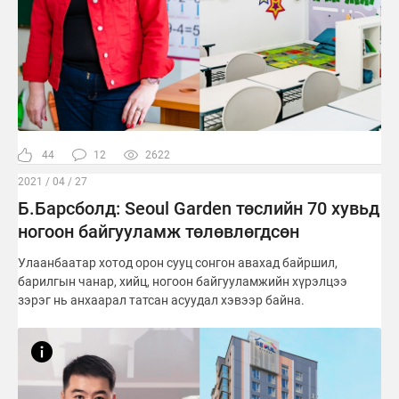
44
12
2622
2021 / 04 / 27
Б.Барсболд: Seoul Garden төслийн 70 хувьд
ногоон байгууламж төлөвлөгдсөн
Улаанбаатар хотод орон сууц сонгон авахад байршил,
барилгын чанар, хийц, ногоон байгууламжийн хүрэлцээ
зэрэг нь анхаарал татсан асуудал хэвээр байна.