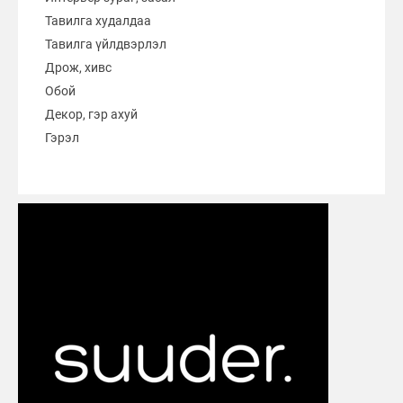
Тавилга худалдаа
Тавилга үйлдвэрлэл
Дрож, хивс
Обой
Декор, гэр ахуй
Гэрэл