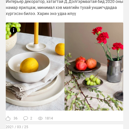
Интерьер декоратор, хатагтай Д.Дэлгэрмаатай бид 2020 оны
намар ярилцаж, минимал хэв маягийн тухай уншигчдадаа
хүргэсэн билээ. Харин энэ удаа илүү
36
2
1814
2021 / 03 / 25