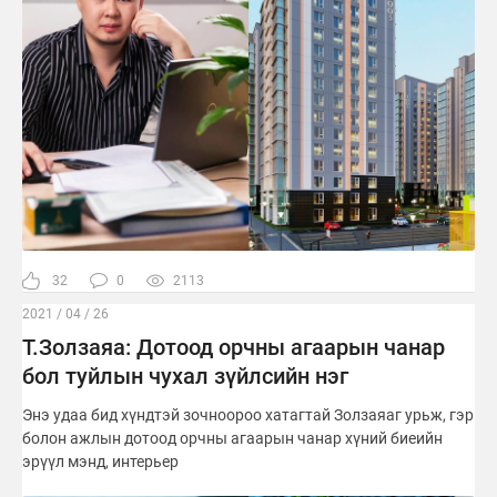
32
0
2113
2021 / 04 / 26
Т.Золзаяа: Дотоод орчны агаарын чанар
бол туйлын чухал зүйлсийн нэг
Энэ удаа бид хүндтэй зочноороо хатагтай Золзаяаг урьж, гэр
болон ажлын дотоод орчны агаарын чанар хүний биеийн
эрүүл мэнд, интерьер