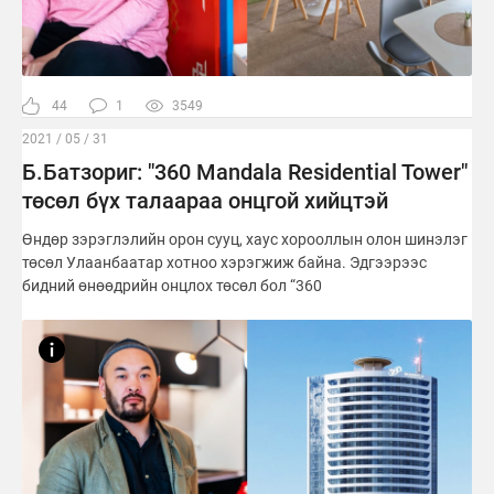
44
1
3549
2021 / 05 / 31
Б.Батзориг: "360 Mandala Residential Tower"
төсөл бүх талаараа онцгой хийцтэй
Өндөр зэрэглэлийн орон сууц, хаус хорооллын олон шинэлэг
төсөл Улаанбаатар хотноо хэрэгжиж байна. Эдгээрээс
бидний өнөөдрийн онцлох төсөл бол “360