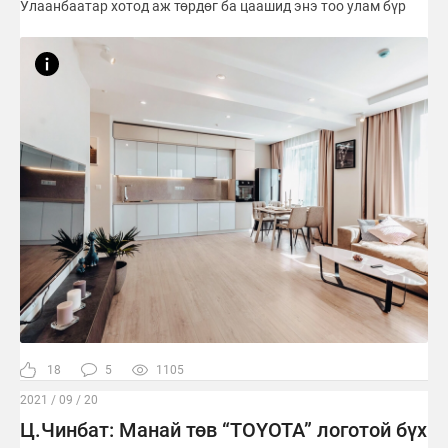
Улаанбаатар хотод аж төрдөг ба цаашид энэ тоо улам бүр
18
5
1105
2021 / 09 / 20
Ц.Чинбат: Манай төв “TOYOTA” логотой бүх