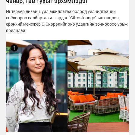
чанар, тав тухыг эрхэмлэдэг
Интерьер дизайн, үйл ажиллагаа болоод үйлчилгээний
соёлоороо салбартаа ялгардаг “Citros lounge”-ын онцлон,
ерөнхий менежер Э.Энэрэлийг энэ удаагийн зочноороо урьж
ярилцлаа.