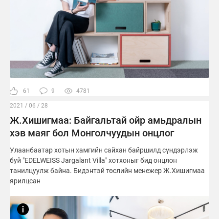
61
9
4781
2021 / 06 / 28
Ж.Хишигмаа: Байгальтай ойр амьдралын
хэв маяг бол Монголчуудын онцлог
Улаанбаатар хотын хамгийн сайхан байршилд сүндэрлэж
буй "EDELWEISS Jargalant Villa" хотхоныг бид онцлон
танилцуулж байна. Бидэнтэй төслийн менежер Ж.Хишигмаа
ярилцсан