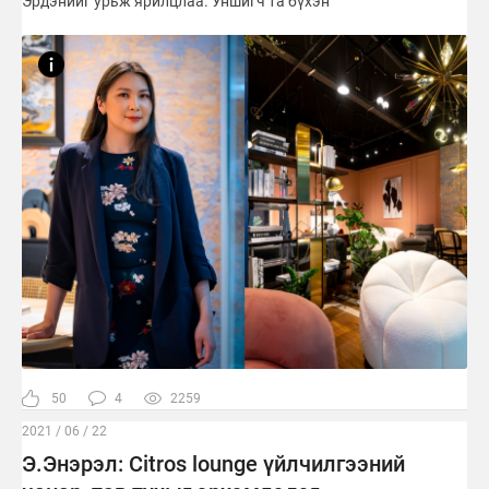
Эрдэнийг урьж ярилцлаа. Уншигч та бүхэн
50
4
2259
2021 / 06 / 22
Э.Энэрэл: Citros lounge үйлчилгээний