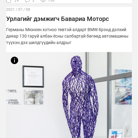
29
2
736
2021 / 07 / 08
Урлагийг дэмжигч Бавариа Моторс
Германы Мюнхен хотноо төвтэй алдарт BMW брэнд дэлхий
даяар 130 гаруй албан ёсны салбартай бөгөөд автомашины
түүхэн дэх шилдгүүдийн алдрыг