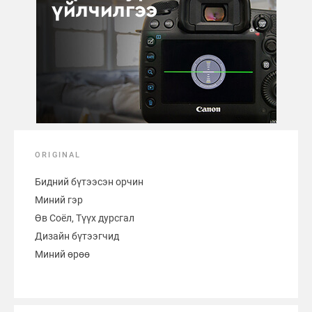
ORIGINAL
Бидний бүтээсэн орчин
Миний гэр
Өв Соёл, Түүх дурсгал
Дизайн бүтээгчид
Миний өрөө