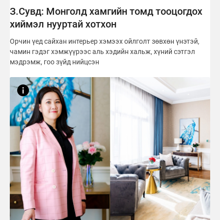
З.Сувд: Монголд хамгийн томд тооцогдох
хиймэл нууртай хотхон
Орчин үед сайхан интерьер хэмээх ойлголт зөвхөн үнэтэй,
чамин гэдэг хэмжүүрээс аль хэдийн хальж, хүний сэтгэл
мэдрэмж, гоо зүйд нийцсэн