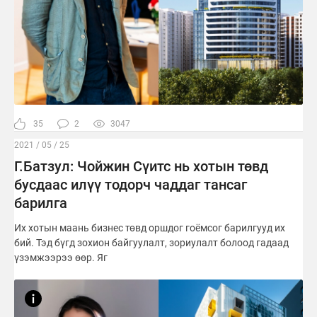
35
2
3047
2021 / 05 / 25
Г.Батзул: Чойжин Сүитс нь хотын төвд
бусдаас илүү тодорч чаддаг тансаг
барилга
Их хотын маань бизнес төвд оршдог гоёмсог барилгууд их
бий. Тэд бүгд зохион байгуулалт, зориулалт болоод гадаад
үзэмжээрээ өөр. Яг