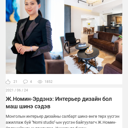
21
4
1852
2021 / 06 / 24
Ж.Номин-Эрдэнэ: Интерьер дизайн бол
маш шинэ сэдэв
Монголын интерьер дизайны салбарт шинэ өнгө төрх үүсгэн
ажиллаж буй "Nomi studio"-ын үүсгэн байгуулагч Ж.Номин-