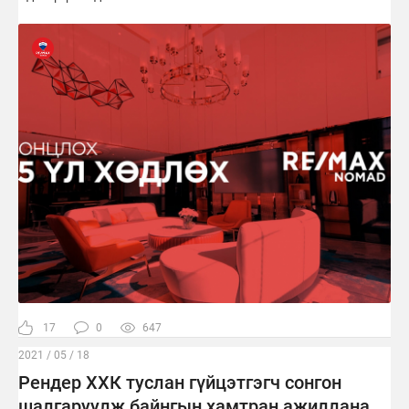
17
0
647
2021 / 05 / 18
Рендер ХХК туслан гүйцэтгэгч сонгон
шалгаруулж байнгын хамтран ажиллана