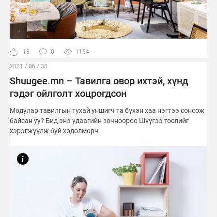
18
0
1154
2021 / 06 / 30
Shuugee.mn – Тавилга овор ихтэй, хүнд
гэдэг ойлголт хоцрогдсон
Модулар тавилгын тухай уншигч та бүхэн хаа нэгтээ сонсож
байсан уу? Бид энэ удаагийн зочноороо Шүүгээ төслийг
хэрэгжүүлж буй хөдөлмөрч