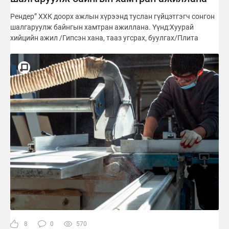
Рендер” ХХК доорх ажлын хүрээнд туслан гүйцэтгэгч сонгон
шалгаруулж байнгын хамтран ажиллана. Үүнд:Хуурай
хийцийн ажил /Гипсэн хана, тааз угсрах, буулгах/Плита
8
0
570