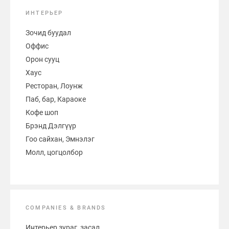
ИНТЕРЬЕР
Зочид буудал
Оффис
Орон сууц
Хаус
Ресторан, Лоунж
Паб, бар, Караоке
Кофе шоп
Брэнд Дэлгүүр
Гоо сайхан, Эмнэлэг
Молл, цогцолбор
COMPANIES & BRANDS
Интерьер зураг, засал