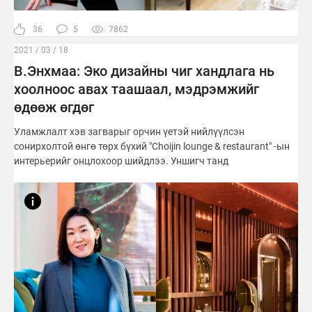
36
5
7862
2021 / 03 / 18
В.Энхмаа: Эко дизайны чиг хандлага нь
хоолноос авах таашаал, мэдрэмжийг
өдөөж өгдөг
Уламжлалт хэв загварыг орчин үетэй нийлүүлсэн
сонирхолтой өнгө төрх бүхий "Choijin lounge & restaurant" -ын
интерьерийг онцлохоор шийдлээ. Уншигч танд