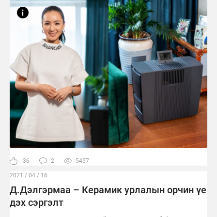
36
2
5457
2021 / 04 / 16
Д.Дэлгэрмаа – Керамик урлалын орчин үе
дэх сэргэлт