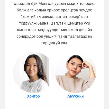
Гадаадад буй Монголчуудын маань төлөөлөл
болж алс холын орноос оролцсон зочдоо
"хамгийн минималист интерьер"-ээр
тодруулж байна. Цэгцтэй, цэмцгэр уур
амьсгалыг мэдрүүлдэг минимал дизайн
сонирхдог бол уншигч танд таалагдах нь
гарцаагүй юм.
Хонгор
Ануужин