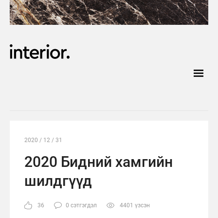
2020 / 12 / 31
2020 Бидний хамгийн
шилдгүүд
36
0 сэтгэгдэл
4401 үзсэн