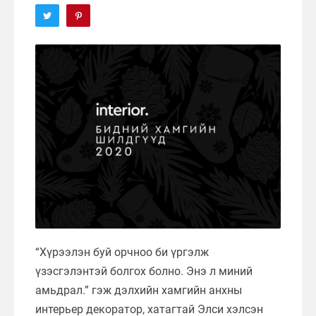
“Хүрээлэн буй орчноо би үргэлж
үзэсгэлэнтэй болгох болно. Энэ л миний
амьдрал.” гэж дэлхийн хамгийн анхны
интерьер декоратор, хатагтай Элси хэлсэн