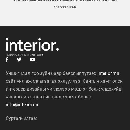
Холбоо барих
Уншигчдад гоо зүйн баяр баяслыг түгээх
interior.mn
сайт үйл ажиллагаагаа эхлүүллээ. Сайтын хамт олон
интерьер дизайны чиглэлээр мэдлэг болж үлдэхүйц
чанартай контентыг танд хүргэх болно.
info@interior.mn
Сурталчилгаа:
9999 8675