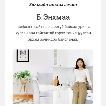
Хамгийн анхны зочин
Б.Энхмаа
Interior.mn сайт нээгдээгүй байхад урилга
хүлээн авч гайхалтай гэрээ танилцуулсан
эрхэм зочиндоо баярлалаа.