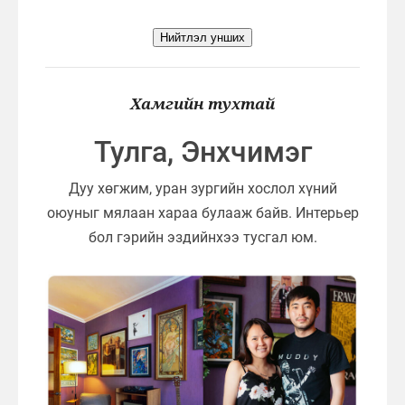
Нийтлэл унших
Хамгийн тухтай
Тулга, Энхчимэг
Дуу хөгжим, уран зургийн хослол хүний
оюуныг мялаан хараа булааж байв. Интерьер
бол гэрийн эздийнхээ тусгал юм.