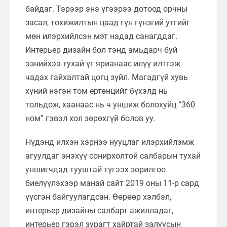
байдаг. Тэрээр энэ үгээрээ дотоод орчны
засал, тохижилтын цаад гүн гүнзгий утгийг
мөн илэрхийлсэн мэт надад санагддаг.
Интерьер дизайн бол тэнд амьдарч буй
эзнийхээ тухай үг ярианаас илүү илтгэж
чадах гайхалтай цогц зүйл. Магадгүй хувь
хүний нэгэн том ертөнцийг бүхэлд нь
тольдож, хаанаас нь ч уншиж болохуйц “360
ном” гэвэл хол зөрөхгүй болов уу.
Нүдэнд илхэн хэрнээ нууцлаг илэрхийлэмж
агуулдаг энэхүү сонирхолтой салбарын тухай
уншигчдад тууштай түгээх зорилгоо
биелүүлэхээр манай сайт 2019 оны 11-р сард
үүсгэн байгуулагдсан. Өөрөөр хэлбэл,
интерьер дизайны салбарт ажилладаг,
интерьер гэрэл зурагт хайртай залуусын