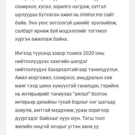
сонирхол, хүсэл, зорилго нэгдэж, сэтгэл
шулуудан бүтээсэн ажил нь interior.mn сайт
байв. Энэ үеэс зогсолгүй шинийг эрэлхийлж,
салбарт өрнөж буй мэдээллийг тогтмол
хүргэн ажиллаж байна.
Ингээд түүхэнд ховор тохиох 2020 оны
нийтлэлүүдээс хамгийн шилдэг
нийтлэлүүдээ бахархалтайгаар танилцуулъя.
Ажил мэргэжил, сонирхол, амьдралын хэв
маяг гээд шинэ хүмүүстэй танилцан, гэрийнх
нь интерьерийг таниулах “аялал” болгон
интерьер дизайны тухай бодлыг нэг шатаар
ахиулж, амттай мэдрэмж, урам зоригоор
дүүргэдэг байсныг нуух юун. Тэгш тоот
жилийн онцгой зочдыг угтан авна уу.