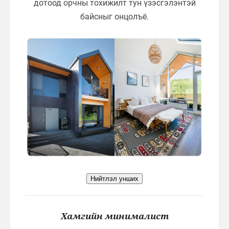
дотоод орчны тохижилт тун үзэсгэлэнтэй
байсныг онцолъё.
Нийтлэл унших
Хамгийн минималист