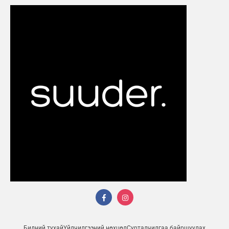
Бидний тухай
Үйлчилгээний нөхцөл
Сурталчилгаа байршуулах