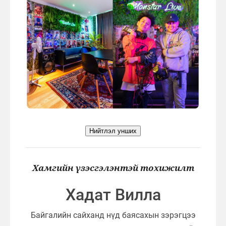
Нийтлэл унших
Хамгийн үзэсгэлэнтэй тохижилт
Хадат Вилла
Байгалийн сайханд нүд баясахын зэрэгцээ