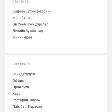
ORIGINAL
Бидний бүтээсэн орчин
Миний гэр
Өв Соёл, Түүх дурсгал
Дизайн бүтээгчид
Миний өрөө
ИНТЕРЬЕР
Зочид буудал
Оффис
Орон сууц
Хаус
Ресторан, Лоунж
Паб, бар, Караоке