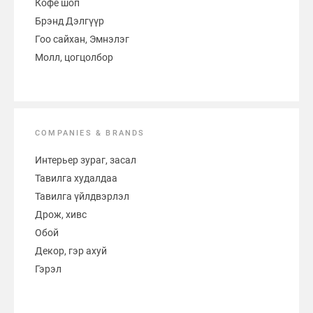
Кофе шоп
Брэнд Дэлгүүр
Гоо сайхан, Эмнэлэг
Молл, цогцолбор
COMPANIES & BRANDS
Интерьер зураг, засал
Тавилга худалдаа
Тавилга үйлдвэрлэл
Дрож, хивс
Обой
Декор, гэр ахуй
Гэрэл