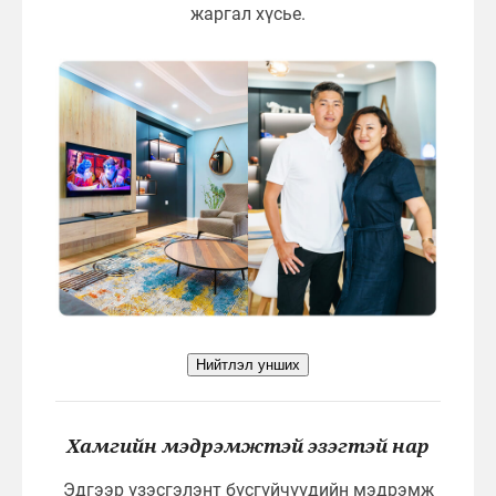
жаргал хүсье.
Нийтлэл унших
Хамгийн мэдрэмжтэй эзэгтэй нар
Эдгээр үзэсгэлэнт бүсгүйчүүдийн мэдрэмж