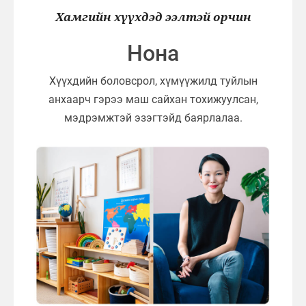
Хамгийн хүүхдэд ээлтэй орчин
Нона
Хүүхдийн боловсрол, хүмүүжилд туйлын
анхаарч гэрээ маш сайхан тохижуулсан,
мэдрэмжтэй эзэгтэйд баярлалаа.