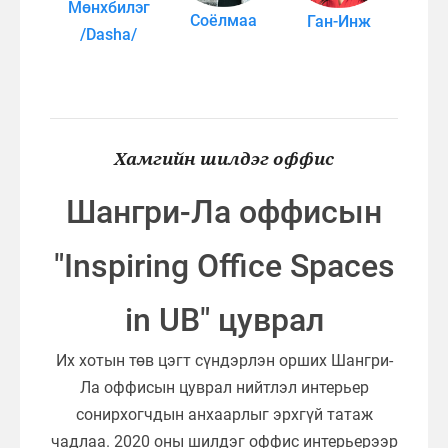
Мөнхбилэг
Соёлмаа
Ган-Инж
/Dasha/
Хамгийн шилдэг оффис
Шангри-Ла оффисын
"Inspiring Office Spaces
in UB" цуврал
Их хотын төв цэгт сүндэрлэн орших Шангри-
Ла оффисын цуврал нийтлэл интерьер
сонирхогчдын анхаарлыг эрхгүй татаж
чадлаа. 2020 оны шилдэг оффис интерьерээр