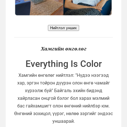
Нийтлэл унших
Хамгийн өнгөлөг
Everything Is Color
Хамгийн өнгөлөг нийтлэл: "Нүдээ нээгээд
хар, эргэн тойрон дүүрэн олон өнгө чамайг
хүрээлж буй" Байгаль эхийн бидэнд
хайрласан онцгой бэлэг бол харах мэлмий
бас гайхамшигт олон өнгөний нийлбэр юм.
Өнгөний зохицол, үүрэг, нөлөө зэргийг эндээс
уншаарай.