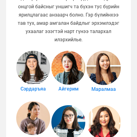
онцгой байсныг уншигч та бүхэн тус бүрийн
ярилцлагаас анзаарч болно. Гэр бүлийнхээ
тав тух, амар амгалан байдлыг эрхэмлэдэг
ухаалаг эзэгтэй нарт гүнээ талархал
илэрхийлье.
Сэрдаръяа
Айгерим
Маралмаа