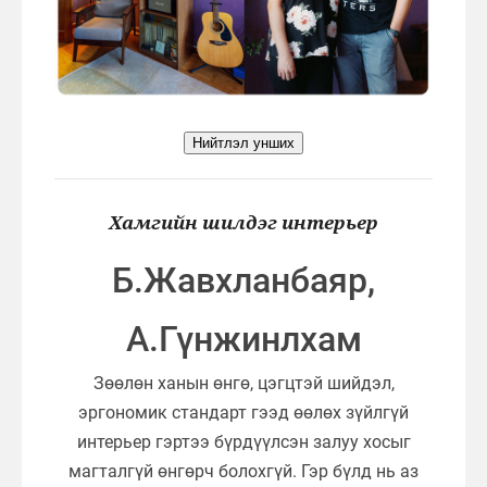
Нийтлэл унших
Хамгийн шилдэг интерьер
Б.Жавхланбаяр,
А.Гүнжинлхам
Зөөлөн ханын өнгө, цэгцтэй шийдэл,
эргономик стандарт гээд өөлөх зүйлгүй
интерьер гэртээ бүрдүүлсэн залуу хосыг
магталгүй өнгөрч болохгүй. Гэр бүлд нь аз