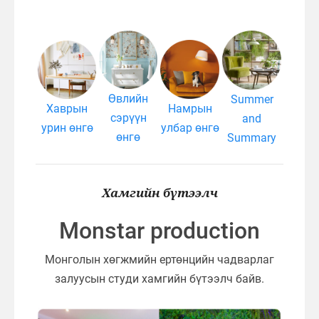
Өвлийн
Summer
Хаврын
Намрын
сэрүүн
and
урин өнгө
улбар өнгө
өнгө
Summary
Хамгийн бүтээлч
Monstar production
Монголын хөгжмийн ертөнцийн чадварлаг
залуусын студи хамгийн бүтээлч байв.