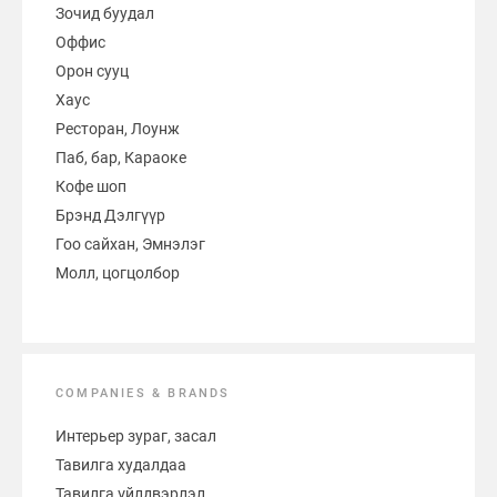
Зочид буудал
Оффис
Орон сууц
Хаус
Ресторан, Лоунж
Паб, бар, Караоке
Кофе шоп
Брэнд Дэлгүүр
Гоо сайхан, Эмнэлэг
Молл, цогцолбор
COMPANIES & BRANDS
Интерьер зураг, засал
Тавилга худалдаа
Тавилга үйлдвэрлэл