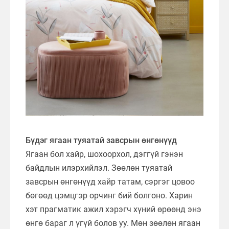
Бүдэг ягаан туяатай завсрын өнгөнүүд
Ягаан бол хайр, шохоорхол, дэггүй гэнэн
байдлын илэрхийлэл. Зөөлөн туяатай
завсрын өнгөнүүд хайр татам, сэргэг цовоо
бөгөөд цэмцгэр орчинг бий болгоно. Харин
хэт прагматик ажил хэрэгч хүний өрөөнд энэ
өнгө бараг л үгүй болов уу. Мөн зөөлөн ягаан