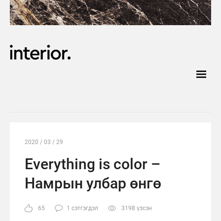
2020 / 03 / 29
Everything is color –
Намрын улбар өнгө
65
1 сэтгэгдэл
3198 үзсэн