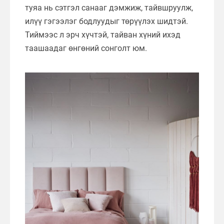
туяа нь сэтгэл санааг дэмжиж, тайвшруулж,
илүү гэгээлэг бодлуудыг төрүүлэх шидтэй.
Тиймээс л эрч хүчтэй, тайван хүний ихэд
таашаадаг өнгөний сонголт юм.