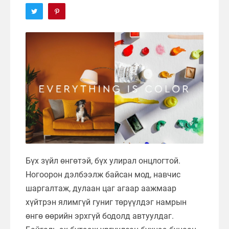
Бүх зүйл өнгөтэй, бүх улирал онцлогтой.
Ногоорон дэлбээлж байсан мод, навчис
шаргалтаж, дулаан цаг агаар аажмаар
хүйтрэн ялимгүй гуниг төрүүлдэг намрын
өнгө өөрийн эрхгүй бодолд автуулдаг.