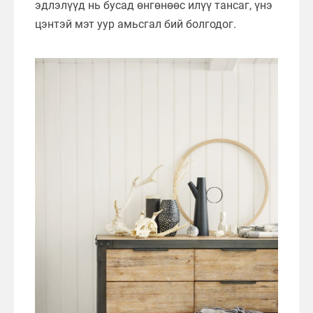
эдлэлүүд нь бусад өнгөнөөс илүү тансаг, үнэ
цэнтэй мэт уур амьсгал бий болгодог.