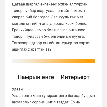
Цагаан шаргал өнгөнөөс эхлэн алгуурхан
тодорч улбар шар, улаан өнгийг намрын
улирал бий болгодог. Зэс, гууль гэх мэт
металл өнгийг ч энэ улиралд харж болно.
Ерөнхийдөө намар бол шаргал өнгөнөөс
тодорч, туяарсан бүх өнгөний цуглуулга.
Тэгэхээр эдгээр өнгийг интерьертээ хэрхэн
ашиглах хэрэгтэй вэ?
Намрын өнгө – Интерьерт
Улаан
Улаан өнгө маш хүчирхэг өнгө бөгөөд бусдын
анхаарлыг соронз шиг л татдаг. Ер нь