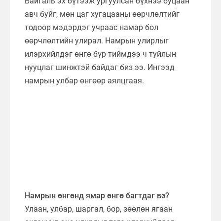
Байгаль эх бүтээж ургуулсан бүхнээ буцаан
авч буйг, мөн цаг хугацааны өөрчлөлтийг
тодоор мэдэрдэг учраас намар бол
өөрчлөлтийн улирал. Намрын улирлыг
илэрхийлдэг өнгө бүр тиймдээ ч туйлын
нууцлаг шинжтэй байдаг биз ээ. Ингээд
намрын улбар өнгөөр аялцгаая.
Намрын өнгөнд ямар өнгө багтдаг вэ?
Улаан, улбар, шаргал, бор, зөөлөн ягаан