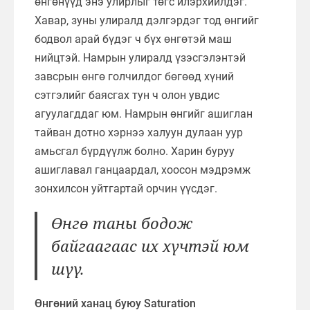
өнгөнүүд энэ улирлыг төгс илэрхийлдэг.
Хавар, зуны улиралд дэлгэрдэг тод өнгийг
бодвол арай бүдэг ч бүх өнгөтэй маш
нийцтэй. Намрын улиралд үзэсгэлэнтэй
завсрын өнгө голчилдог бөгөөд хүний
сэтгэлийг баясгах тун ч олон увдис
агуулагддаг юм. Намрын өнгийг ашиглан
тайван дотно хэрнээ халуун дулаан уур
амьсгал бүрдүүлж болно. Харин буруу
ашиглавал ганцаардал, хоосон мэдрэмж
зонхилсон уйтгартай орчин үүсдэг.
Өнгө таны бодож
байгаагаас их хүчтэй юм
шүү.
Өнгөний ханац буюу Saturation