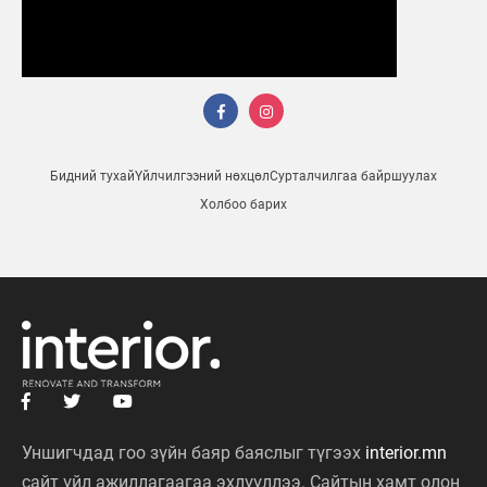
Бидний тухай
Үйлчилгээний нөхцөл
Сурталчилгаа байршуулах
Холбоо барих
Уншигчдад гоо зүйн баяр баяслыг түгээх
interior.mn
сайт үйл ажиллагаагаа эхлүүллээ. Сайтын хамт олон