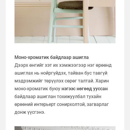
Моно-хроматик байдлаар ашигла
Дээрх өнгийг хэт их хэмжээгээр нэг өрөөнд
ашиглах нь нойргүйдэх, тайван бус тавгүй
мэдрэмжийг төрүүлэх сөрөг талтай. Харин
моно-хроматик буюу
нэгээс нөгөөд ууссан
байдлаар ашиглан тохижуулбал тухайн
өрөөний интерьерт сонирхолтой, загварлаг
донж үүсгэнэ.