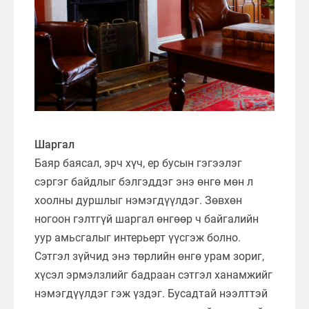
Шаргал
Баяр баясал, эрч хүч, ер бусын гэгээлэг
сэргэг байдлыг бэлгэддэг энэ өнгө мөн л
хоолны дуршлыг нэмэгдүүлдэг. Зөвхөн
ногоон гэлтгүй шаргал өнгөөр ч байгалийн
уур амьсгалыг интерьерт үүсгэж болно.
Сэтгэл зүйчид энэ төрлийн өнгө урам зориг,
хүсэл эрмэлзлийг бадраан сэтгэл ханамжийг
нэмэгдүүлдэг гэж үздэг. Бусадтай нээлттэй