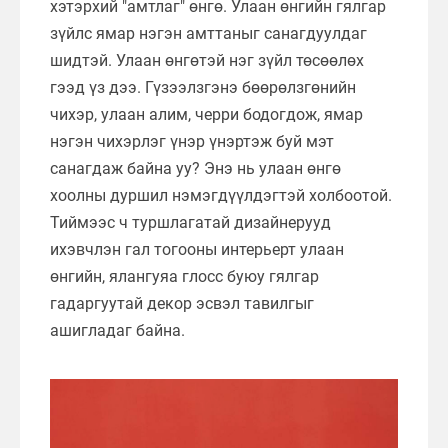
хэтэрхий "амтлаг" өнгө. Улаан өнгийн гялгар
зүйлс ямар нэгэн амттаныг санагдуулдаг
шидтэй. Улаан өнгөтэй нэг зүйл төсөөлөх
гээд үз дээ. Гүзээлзгэнэ бөөрөлзгөнийн
чихэр, улаан алим, черри бодогдож, ямар
нэгэн чихэрлэг үнэр үнэртэж буй мэт
санагдаж байна уу? Энэ нь улаан өнгө
хоолны дуршил нэмэгдүүлдэгтэй холбоотой.
Тиймээс ч туршлагатай дизайнерууд
ихэвчлэн гал тогооны интерьерт улаан
өнгийн, ялангуяа глосс буюу гялгар
гадаргуутай декор эсвэл тавилгыг
ашигладаг байна.