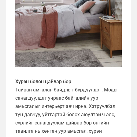
Хүрэн болон цайвар бор
Тайван амгалан байдлыг бүрдүүлдэг. Модыг
санагдуулдаг учраас байгалийн уур
амьсгалыг интерьерт авч ирнэ. Хэтрүүлбэл
тун давчуу, уйтгартай болох аюултай ч элс,
сүрлийг санагдуулам цайвар бор өнгийн
тавилга нь хөнгөн уур амьсгал, хүрэн