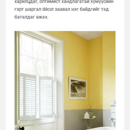
харилцдаг, оптимист хандлагатай хүмүүсийн
гэрт шаргал décor заавал нэг байдгийг тэд
баталдаг ажээ.