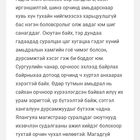
иргэншилтэй, шинэ орчинд амьдарснаар
хувь хүн тухайн нийгмээсээ харьцуулшгүй
бас нэгэн боловсролыг олж авдаг юм шиг
санагддаг. Оюутан байх, тэр дундаа
гадаадад суралцах цаг хугацаа гэдэг хүний
амьдралын хамгийн гоё чимэг болсон,
дурсамжтай хэсэг гэж би боддог юм.
Сургуулийн чанар, орчноос эхлээд байрлах
байрныхаа дотоод орчинд ч хүртэл анхаарах
хэрэгтэй байх. Өдөр тутмын амьдрал нь
сайхан орчноор хүрээлэгдсэн байвал илүү их
урам зоригтой, үр бүтээлтэй байж, сэтгэл
хангалуун дурсамжуудыг бүтээж чадна.
Ялангуяа магистраар суралцдаг оюутнууд
ихэвчлэн судалгааны ажил хийдэг болохоор
тухтай орчин чухал нөлөөтэй. Магадгүй