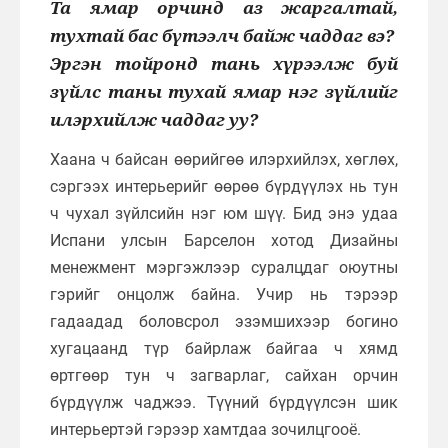
Та ямар орчинд аз жаргалтай,
тухтай бас бүтээлч байж чаддаг вэ?
Эргэн тойронд тань хүрээлж буй
зүйлс таны тухай ямар нэг зүйлийг
илэрхийлж чаддаг уу?
Хаана ч байсан өөрийгөө илэрхийлэх, хөглөх,
сэргээх интерьерийг өөрөө бүрдүүлэх нь тун
ч чухал зүйлсийн нэг юм шүү. Бид энэ удаа
Испани улсын Барселон хотод Дизайны
менежмент мэргэжлээр суралцдаг оюутны
гэрийг онцолж байна. Учир нь тэрээр
гадаадад боловсрол эзэмшихээр богино
хугацаанд түр байрлаж байгаа ч хямд
өртгөөр тун ч загварлаг, сайхан орчин
бүрдүүлж чаджээ. Түүний бүрдүүлсэн шик
интерьертэй гэрээр хамтдаа зочилцгооё.