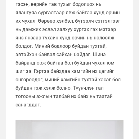
гэсэн, өөрийн тав тухыг бодолцох нь
ялангуяа сургалтаар явж байгаа хүнд орчин
их чухал. Өөрөөр хэлбэл, бүтээлч сэтгэлгээг
нь дэмжих эсвэл залхуу хүргэх гэх мэтээр
янз янзаар тухайн хүнд орчин нь нөлөөлж
болдог. Миний бодлоор буйдан тухтай,
эвтэйхэн байвал сайхан байдаг. Шинэ
байранд орж байгаа бол буйдан чухал юм
шиг ээ. Гэртээ байхдаа хамгийн их цагийг
өнгөрөөдөг, миний хамгийн тухтай хэсэг бол
буйдан гэж хэлж болно. Түүнчлэн гал
тогооны ажлын талбай их байх нь таатай
санагддаг.