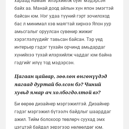
хараад намайг илэрхийлж буйг мэдэрсэн
байх аа. Манай доод айлын хүн япон эмэгтэй
байсан юм. Нэг удаа түүний гэрт зочилоход
бас л минимал хэв маягтай хирнээ Япон уур
амьсгалыг оруулсан сувенир жижиг
хэрэглэлүүдийг тавьсан байсан. Тэр үед
интерьер гэдэг тухайн орчинд амьдардаг
хүнийхээ тухай илэрхийлж чаддаг юм байна
гэдгийг илүү тод мэдэрсэн.
Цагаан цайвар, зөөлөн өнгөнүүдэд
яагаад дуртай болсон бэ? Чиний
хувьд ямар ач холбогдолтой вэ?
Би өөрөө дизайнер мэргэжилтэй. Дизайнер
гэдэг мэргэжил бүтээлч байдлыг шаарддаг
ажил. Тийм болохоор төвлөрч суухад эмх
цэгцтэй байдал эерэгээр нөлөөлдөг юм.