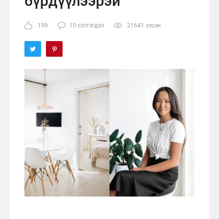
бүрдүүлээрэй
199
10 сэтгэгдэл
21641 үзсэн