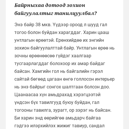
Байрныхаа дотоод зохион
байгуулалтыг танилцуулбал?
Энэ байр 38 мкв. Үүдээр ороод л шууд гал
тогоо болон буйдан харагддаг. Харин цааш
унтлагын өрөөтэй. Ерөнхийдөө их энгийн
зохион байгуулалттай байр. Унтлагын өрөө нь
зочны өрөөнөөсөө гүйдэг хаалгаар
тусгаарлагддаг болохоор их амар байдаг
байсан. Хамгийн гол нь байгалийн гэрэл
сайтай бөгөөд цагаан өнгө голлосон интерьер
нь энэ байрыг сонгох шалтгаан болсон доо.
Цаанаасаа хүн амьдрахад хэрэгцээтэй
үндсэн бүх тавилгууд буюу буйдан, гал
тогооны тавилга, зурагт, ор зэрэг нь байсан.
Би харин энд өөрийгөө амьдарч байгаа
гэдгээ илэрхийлэх жижиг тавиур, сандал