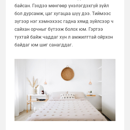
байсан. Гэхдээ мөнгөөр үнэлэгдэхгүй зүйл
бол дурсамж, цаг хугацаа шүү дээ. Тиймээс
зүгээр нэг хэмнэхээс гадна хямд зүйлсээр ч
сайхан орчныг бүтээж болох юм. Гэртээ
тухтай байж чаддаг хүн л амжилттай ойрхон
байдаг юм шиг санагддаг.