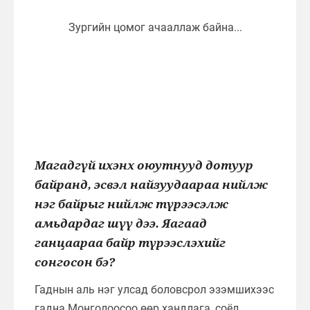
Магадгүй ихэнх оюутнууд дотуур
байранд, эсвэл найзуудаараа нийлж
нэг байрыг нийлж түрээсэлж
амьдардаг шүү дээ. Яагаад
ганцаараа байр түрээслэхийг
сонгосон бэ?
Гаднын аль нэг улсад боловсрол эзэмшихээс
гадна Монголоосоо өөр хандлага, соёл