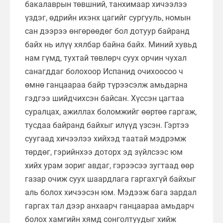
бакалаврын төвшний, танхимаар хичээлээ
үздэг, өдрийн ихэнх цагийг сургууль, номын
сан дээрээ өнгөрөөдөг бол дотуур байранд
байх нь илүү хялбар байна байх. Миний хувьд
нам гүмд, тухтай төвлөрч суух орчин чухал
санагддаг болохоор Испанид очихоосоо ч
өмнө ганцаараа байр түрээсэлж амьдарна
гэдгээ шийдчихсэн байсан. Хүссэн цагтаа
суралцах, ажиллах боломжийг өөртөө гаргаж,
тусдаа байранд байхыг илүүд үзсэн. Гэртээ
суугаад хичээлээ хийхэд таатай мэдрэмж
төрдөг, гэрийнхээ доторх эд зүйлсээс юм
хийх урам зориг авдаг, гэрээсээ зугтаад өөр
газар очиж суух шаардлага гаргахгүй байхыг
аль болох хичээсэн юм. Мэдээж бага зардал
гаргах тал дээр анхаарч ганцаараа амьдарч
болох хамгийн хямд сонголтуудыг хийж