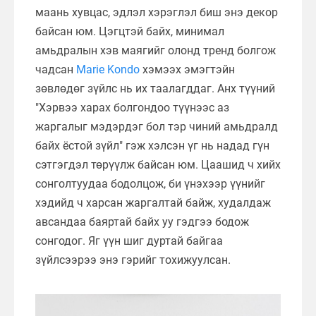
маань хувцас, эдлэл хэрэглэл биш энэ декор
байсан юм. Цэгцтэй байх, минимал
амьдралын хэв маягийг олонд тренд болгож
чадсан
Marie Kondo
хэмээх эмэгтэйн
зөвлөдөг зүйлс нь их таалагддаг. Анх түүний
"Хэрвээ харах болгондоо түүнээс аз
жаргалыг мэдэрдэг бол тэр чиний амьдралд
байх ёстой зүйл" гэж хэлсэн үг нь надад гүн
сэтгэгдэл төрүүлж байсан юм. Цаашид ч хийх
сонголтуудаа бодолцож, би үнэхээр үүнийг
хэдийд ч харсан жаргалтай байж, худалдаж
авсандаа баяртай байх уу гэдгээ бодож
сонгодог. Яг үүн шиг дуртай байгаа
зүйлсээрээ энэ гэрийг тохижуулсан.