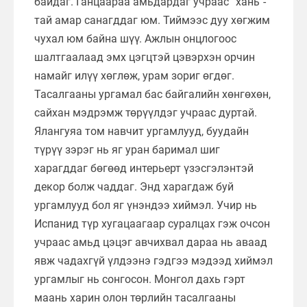
байдаг. Ганцаараа амьдардаг учраас “хань”-
тай амар санагддаг юм. Тиймээс дуу хөгжим
чухал юм байна шүү. Ажлын онцлогоос
шалтгаалаад эмх цэгцтэй цэвэрхэн орчин
намайг илүү хөглөж, урам зориг өгдөг.
Тасалгааны ургамал бас байгалийн хөнгөхөн,
сайхан мэдрэмж төрүүлдэг учраас дуртай.
Ялангуяа том навчит ургамлууд, буудайн
түрүү зэрэг нь яг уран баримал шиг
харагддаг бөгөөд интерьерт үзэсгэлэнтэй
декор болж чаддаг. Энд харагдаж буй
ургамлууд бол яг үнэндээ хиймэл. Учир нь
Испанид түр хугацаагаар суралцах гэж очсон
учраас амьд цэцэг авчихвал дараа нь аваад
явж чадахгүй үлдээнэ гэдгээ мэдээд хиймэл
ургамлыг нь сонгосон. Монгол дахь гэрт
маань харин олон төрлийн тасалгааны