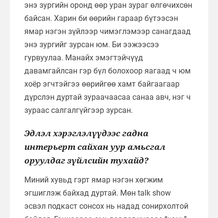
энэ зургийн оронд өөр уран зураг өлгөчихсөн
байсан. Харин би өөрийн гараар бүтээсэн
ямар нэгэн зүйлээр чимэглэмээр санагдаад
энэ зургийг зурсан юм. Би ээжээсээ
гурвуулаа. Манайх эмэгтэйчүүд
давамгайлсан гэр бүл болохоор яагаад ч юм
хоёр эгчтэйгээ өөрийгөө хамт байгаагаар
дүрслэн дуртай зураачаасаа санаа авч, нэг ч
зураас салгалгүйгээр зурсан.
Эдлэл хэрэглэлүүдээс гадна
интерьерт сайхан уур амьсгал
оруулдаг зүйлсийн тухайд?
Миний хувьд гэрт ямар нэгэн хөгжим
эгшиглэж байхад дуртай. Мөн talk show
эсвэл подкаст сонсох нь надад сонирхолтой