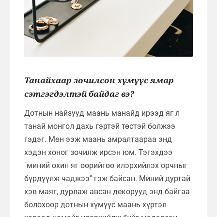
Танайхаар зочилсон хүмүүс ямар
сэтгэгдэлтэй байдаг вэ?
Дотнын найзууд маань манайд ирээд яг л
танай монгол дахь гэртэй төстэй болжээ
гэдэг. Мөн ээж маань амралтаараа энд
хэдэн хоног зочилж ирсэн юм. Тэгэхдээ
"миний охин яг өөрийгөө илэрхийлэх орчныг
бүрдүүлж чаджээ" гэж байсан. Миний дуртай
хэв маяг, дурлаж авсан декорууд энд байгаа
болохоор дотнын хүмүүс маань хүртэл