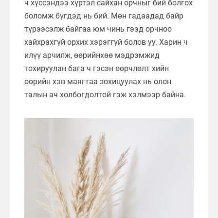
ч хүссэндээ хүртэл сайхан орчныг бий болгох
боломж бүгдэд нь бий. Мөн гадаадад байр
түрээсэлж байгаа юм чинь гээд орчноо
хайхрахгүй орхих хэрэггүй болов уу. Харин ч
илүү арчилж, өөрийнхөө мэдрэмжид
тохируулан бага ч гэсэн өөрчлөлт хийн
өөрийн хэв маягтаа зохицуулах нь олон
талын ач холбогдолтой гэж хэлмээр байна.