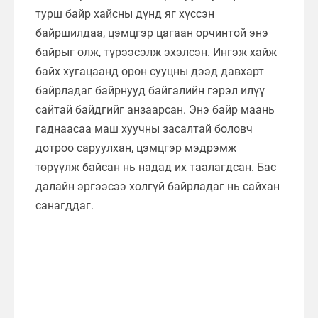
турш байр хайсны дүнд яг хүссэн
байршилдаа, цэмцгэр цагаан орчинтой энэ
байрыг олж, түрээсэлж эхэлсэн. Ингэж хайж
байх хугацаанд орон сууцны дээд давхарт
байрладаг байрнууд байгалийн гэрэл илүү
сайтай байдгийг анзаарсан. Энэ байр маань
гаднаасаа маш хуучны засалтай боловч
дотроо саруулхан, цэмцгэр мэдрэмж
төрүүлж байсан нь надад их таалагдсан. Бас
далайн эргээсээ холгүй байрладаг нь сайхан
санагддаг.