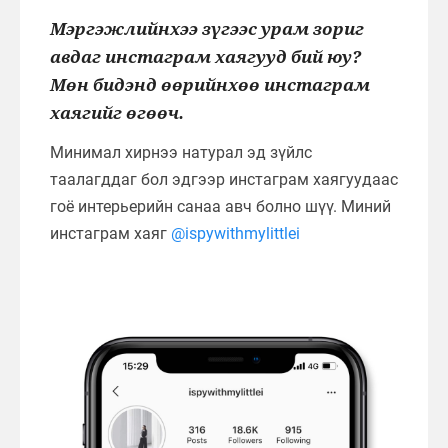
Мэргэжлийнхээ зүгээс урам зориг
авдаг инстаграм хаягууд бий юу?
Мөн бидэнд өөрийнхөө инстаграм
хаягийг өгөөч.
Минимал хирнээ натурал эд зүйлс
таалагддаг бол эдгээр инстаграм хаягуудаас
гоё интерьерийн санаа авч болно шүү. Миний
инстаграм хаяг
@ispywithmylittlei