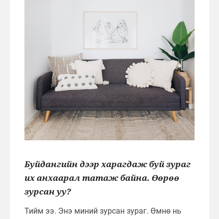
Буйдангийн дээр харагдаж буй зураг
их анхаарал татаж байна. Өөрөө
зурсан уу?
Тийм ээ. Энэ миний зурсан зураг. Өмнө нь