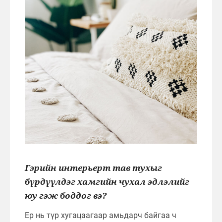
Гэрийн интерьерт тав тухыг
бүрдүүлдэг хамгийн чухал эдлэлийг
юу гэж боддог вэ?
Ер нь түр хугацаагаар амьдарч байгаа ч