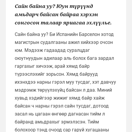
Сайн байна уу? Юун түрүүнд
амьдарч байсан байраа хэрхэн
сонгосон талаар яриагаа эхлүүлье.
Сайн байна уу? Би Испанийн Барселон хотод
магистрын судалгааны ажил хийхээр очсон
юм. Мэдээж гадаадад суралцдаг
оюутнуудын адилаар аль болох бага зардал
гаргахыг хичээж, арай хямд байр
түрээслэхийг зорьсон. Хямд байрууд
ихэнхдээ нарны гэрэл муу тусдаг, хэт давчуу
мэдрэмж төрүүлэхүйц байсан л даа. Миний
хувьд хэдийгээр жижиг хямд байр хайж
байсан ч нарны гэрэл сайн тусдаг, дотоод
засал нь цагаан өнгөөр дагнасан тийм л
байранд амьдрахыг эрмэлзсэн. Тийм
болохоор тэнд очоод сар гаруй хугацааны