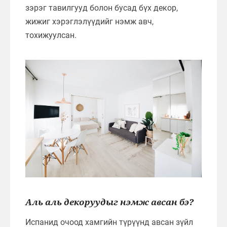
зэрэг тавилгууд болон бусад бүх декор,
жижиг хэрэглэлүүдийг нэмж авч,
тохижуулсан.
Аль аль декоруудыг нэмж авсан бэ?
Испанид очоод хамгийн түрүүнд авсан зүйл