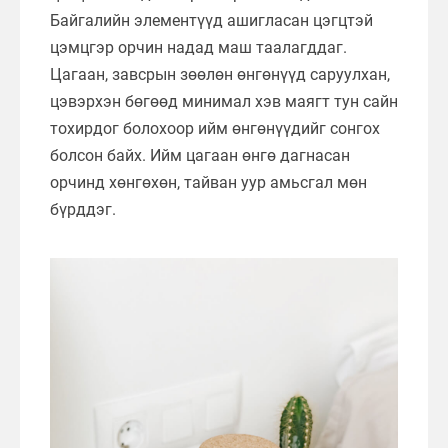
Байгалийн элементүүд ашигласан цэгцтэй
цэмцгэр орчин надад маш таалагддаг.
Цагаан, завсрын зөөлөн өнгөнүүд саруулхан,
цэвэрхэн бөгөөд минимал хэв маягт тун сайн
тохирдог болохоор ийм өнгөнүүдийг сонгох
болсон байх. Ийм цагаан өнгө дагнасан
орчинд хөнгөхөн, тайван уур амьсгал мөн
бүрддэг.