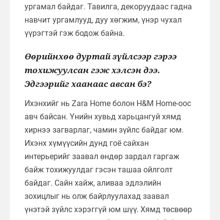
ургамал байдаг. Тавилга, декоруудаас гадна
навчит ургамлууд, дуу хөгжим, үнэр чухал
үүрэгтэй гэж бодож байна.
Өөрийнхөө дуртай зүйлсээр гэрээ
тохижуулсан гэж хэлсэн дээ.
Эдгээрийг хаанаас авсан бэ?
Ихэнхийг нь Zara Home болон H&M Home-оос
авч байсан. Үнийн хувьд харьцангуй хямд
хирнээ загварлаг, чамин зүйлс байдаг юм.
Ихэнх хүмүүсийн дунд гоё сайхан
интерьерийг заавал өндөр зардал гаргаж
байж тохижуулдаг гэсэн ташаа ойлголт
байдаг. Сайн хайж, аливаа эдлэлийн
зохицлыг нь олж байрлуулахад заавал
үнэтэй зүйлс хэрэггүй юм шүү. Хямд төсвөөр