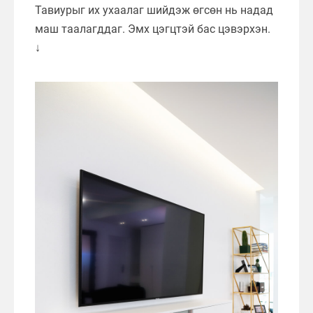
Тавиурыг их ухаалаг шийдэж өгсөн нь надад
маш таалагддаг. Эмх цэгцтэй бас цэвэрхэн.
↓