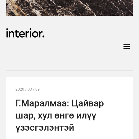
2020 / 03 / 09
Г.Маралмаа: Цайвар
шар, хул өнгө илүү
үзэсгэлэнтэй