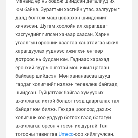
Манайд ер нь бодож шийдсэн деталиуд их
юм байна. Зурагтын хэсгийн утас, залгуурыг
далд болгож маш цэвэрхэн шийдэхийг
хичээсэн. Шугам хоолойн ил харагддаг
хэсгүүдийг гипсэн ханаар хаасан. Харин
угаалгын өрөөний хаалгаа ханатайгаа ижил
харагдуулах үүднээс ижилхэн өнгөөр
дотроос нь будсан юм. Гаднаас харахад
ерөнхий суурь өнгөтэй мөн ижил цагаан
байхаар шийдсэн. Мөн хананаасаа шууд
гардаг холигчийг нэлээн төлөвлөж байгаад
шийдсэн. Гүйцэтгэж байгаа хүмүүс их
ажиллагаа ихтэй болдог гээд цааргалах тал
байдаг юм билээ. Гэхдээ цоолоод дахиж
холигчныхоо урдуур бөглөх гээд багагүй
ажиллагаа орсон ч гэсэн их дуртай. Гал
тогооны тавилгаа
Umeco
-оор хийлгүүлсэн.