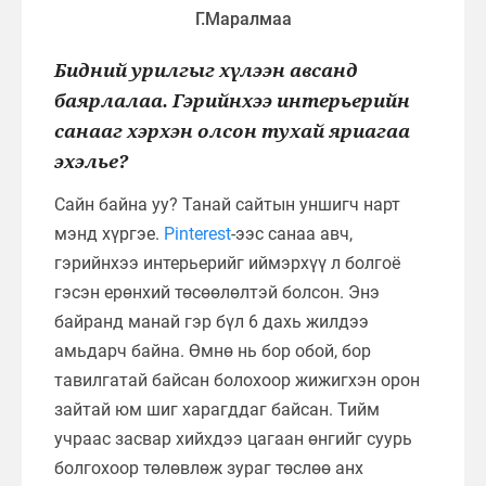
Г.Маралмаа
Бидний урилгыг хүлээн авсанд
баярлалаа. Гэрийнхээ интерьерийн
санааг хэрхэн олсон тухай яриагаа
эхэлье?
Сайн байна уу? Танай сайтын уншигч нарт
мэнд хүргэе.
Pinterest
-ээс санаа авч,
гэрийнхээ интерьерийг иймэрхүү л болгоё
гэсэн ерөнхий төсөөлөлтэй болсон. Энэ
байранд манай гэр бүл 6 дахь жилдээ
амьдарч байна. Өмнө нь бор обой, бор
тавилгатай байсан болохоор жижигхэн орон
зайтай юм шиг харагддаг байсан. Тийм
учраас засвар хийхдээ цагаан өнгийг суурь
болгохоор төлөвлөж зураг төслөө анх