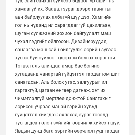
тух, сайн сайхан зүйлсээ бодвол үр ашиг нь
хамаагүй их. Заавал зураг дээрх тавилгыг
авч байрлуулах албагүй шүү дээ. Хамгийн
гол нь нүдэнд ил харагддаггүй цахилгаан,
шугам сүлжээний зохион байгуулалт маш
чухал гэдгийг ойлгосон. Дизайнеруудад
санаагаа маш сайн ойлгуулж, өөрийн зүгээс
хүсэж буй зүйлээ тодорхой болгох хэрэгтэй.
Тэгвэл аль алиндаа амар бас богино
хугацаанд чанартай гүйцэтгэл гардаг юм шиг
санагдсан. Аль болох утас, залгуурыг ил
гаргахгүй, цагаан өнгөөр дагнаж, хэт их
чимэглэлгүй мөртлөө донжтой байлгахыг
зорьсон учраас манай гэрийн хувьд
гүйцэтгэл хийгдэж эхлэхэд зураг төсөлд
тусгагдсан олон зүйлийг өөрчилж хийсэн шүү.
Явцын дунд бага зэргийн өөрчлөлтүүд гардаг