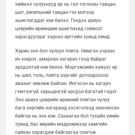
хиймэл чулуунууд ер нь гал тогооны тавцан,
шат, ресепшний тавцан гэх мэтээр
ашиглагддаг юм билээ. Гэхдээ ариун
цэврийн өрөөндөө ашиглахад гоёмсог
харагдуулдаг хэрнээ өртгийн хувьд хямд.
Харин энэ бол чулуун плита. Нимгэн учраас
их хэврэг, амархан хагарах гээд байдаг
эрсдэлтэй юм билээ. Мэргэжлийн хүмүүс ер
нь шил, толь, плита зэргийг дотоодоосоо
авахыг зөвлөж байсан. Ингэсэн нь хагарч
гэмтэхгүй, харьцангуй эрсдэл багатай гэдэг.
Энэ ариун цэврийн өрөөний плитан чулуу
бага зэргийн хагараад хэсэгчлээд наачихсан
байгаа нь энэ юм. Санаагаа бол тухайн үеийн
тренд, бас өөрийн мэдрэмжээр хамгийн
сайхан харагдаж байгаагаа сонгож