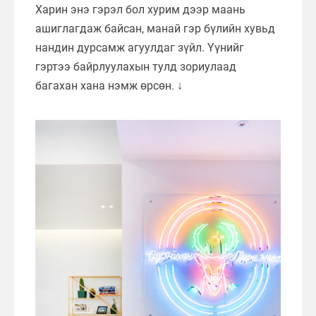
Харин энэ гэрэл бол хурим дээр маань
ашиглагдаж байсан, манай гэр бүлийн хувьд
нандин дурсамж агуулдаг зүйл. Үүнийг
гэртээ байрлуулахын тулд зориулаад
багахан хана нэмж өрсөн. ↓