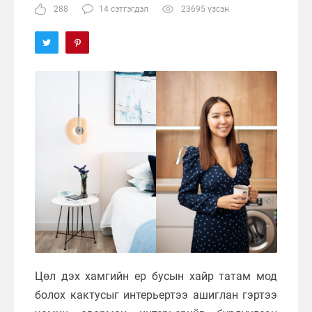
288
14 сэтгэгдэл
23695 үзсэн
Цөл дэх хамгийн ер бусын хайр татам мод
болох кактусыг интерьертээ ашиглан гэртээ