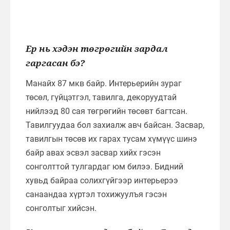
Ер нь хэдэн төгрөгийн зардал
гаргасан бэ?
Манайх 87 мкв байр. Интерьерийн зураг
төсөл, гүйцэтгэл, тавилга, декоруудтай
нийлээд 80 сая төгрөгийн төсөвт багтсан.
Тавилгуудаа бол захиалж авч байсан. Засвар,
тавилгын төсөв их гарах тусам хүмүүс шинэ
байр авах эсвэл засвар хийх гэсэн
сонголттой тулгардаг юм билээ. Бидний
хувьд байраа солихгүйгээр интерьерээ
санаандаа хүртэл тохижуулъя гэсэн
сонголтыг хийсэн.