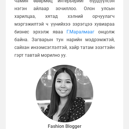
чамин өвөрмөц интерьерийг бүрдүүлсэн
нэгэн айлаар зочиллоо. Олон улсын
харилцаа, хятад хэлний орчуулагч
мэргэжилтэй ч үүнийхээ зэрэгцээ хувиараа
бизнес эрхэлж яваа
Г.Маралмааг
онцолж
байна. Загварын тун нарийн мэдрэмжтэй,
сайхан инээмсэглэлтэй, хайр татам эзэгтэйн
гэрт тавтай морилно уу.
Fashion Blogger