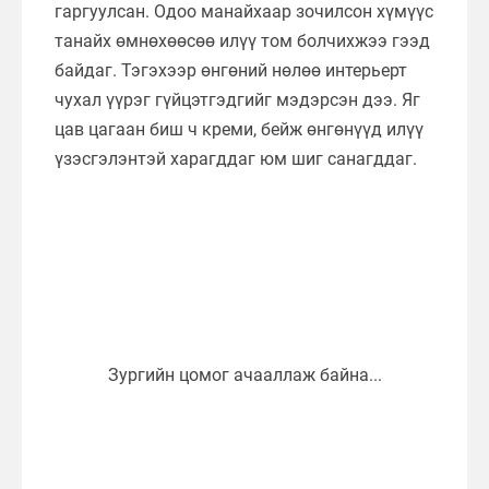
гаргуулсан. Одоо манайхаар зочилсон хүмүүс
танайх өмнөхөөсөө илүү том болчихжээ гээд
байдаг. Тэгэхээр өнгөний нөлөө интерьерт
чухал үүрэг гүйцэтгэдгийг мэдэрсэн дээ. Яг
цав цагаан биш ч креми, бейж өнгөнүүд илүү
үзэсгэлэнтэй харагддаг юм шиг санагддаг.