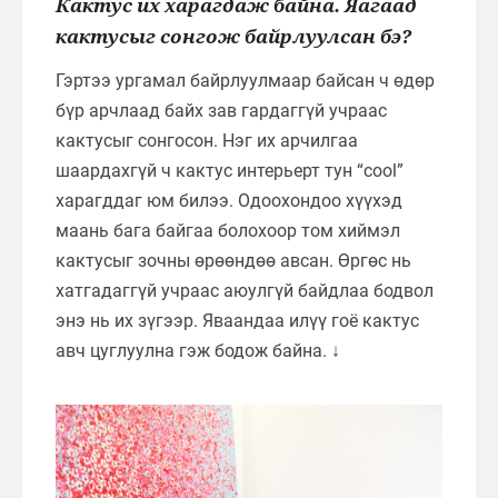
Кактус их харагдаж байна. Яагаад
кактусыг сонгож байрлуулсан бэ?
Гэртээ ургамал байрлуулмаар байсан ч өдөр
бүр арчлаад байх зав гардаггүй учраас
кактусыг сонгосон. Нэг их арчилгаа
шаардахгүй ч кактус интерьерт тун “cool”
харагддаг юм билээ. Одоохондоо хүүхэд
маань бага байгаа болохоор том хиймэл
кактусыг зочны өрөөндөө авсан. Өргөс нь
хатгадаггүй учраас аюулгүй байдлаа бодвол
энэ нь их зүгээр. Яваандаа илүү гоё кактус
авч цуглуулна гэж бодож байна. ↓