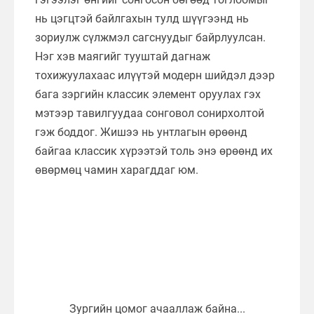
нь цэгцтэй байлгахын тулд шүүгээнд нь
зориулж сүлжмэл сагснуудыг байрлуулсан.
Нэг хэв маягийг тууштай дагнаж
тохижуулахаас илүүтэй модерн шийдэл дээр
бага зэргийн классик элемент оруулах гэх
мэтээр тавилгуудаа сонговол сонирхолтой
гэж боддог. Жишээ нь унтлагын өрөөнд
байгаа классик хүрээтэй толь энэ өрөөнд их
өвөрмөц чамин харагддаг юм.