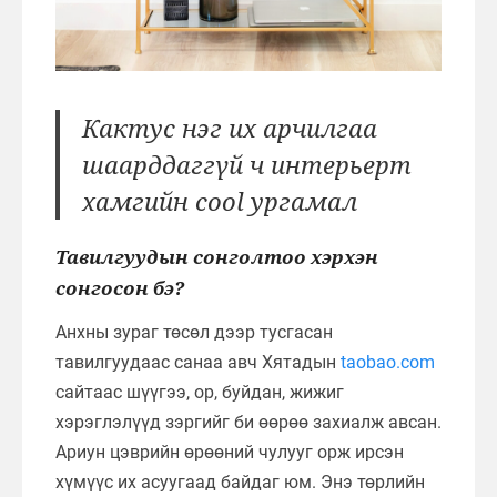
Кактус нэг их арчилгаа
шаарддаггүй ч интерьерт
хамгийн cool ургамал
Тавилгуудын сонголтоо хэрхэн
сонгосон бэ?
Анхны зураг төсөл дээр тусгасан
тавилгуудаас санаа авч Хятадын
taobao.com
сайтаас шүүгээ, ор, буйдан, жижиг
хэрэглэлүүд зэргийг би өөрөө захиалж авсан.
Ариун цэврийн өрөөний чулууг орж ирсэн
хүмүүс их асуугаад байдаг юм. Энэ төрлийн