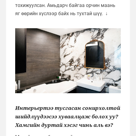
тохижуулсан. Амьдарч байгаа орчин маань
яг өөрийн хүслээр байх нь тухтай шүү. ↓
Интерьертээ тусгасан сонирхолтой
шийдлүүдээсээ хуваалцаж болох уу?
Хамгийн дуртай хэсэг чинь аль вэ?