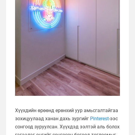
Хүүхдийн өрөөнд ерөнхий уур амьсгалтайгаа
зохицуулаад ханан дахь зургийг
Pinterest
-ээс
сонгоод зуруулсан. Хүүхдэд ээлтэй аль болох
гэгээлэг өнгийг сонгосон бөгөөд тоглоомыг