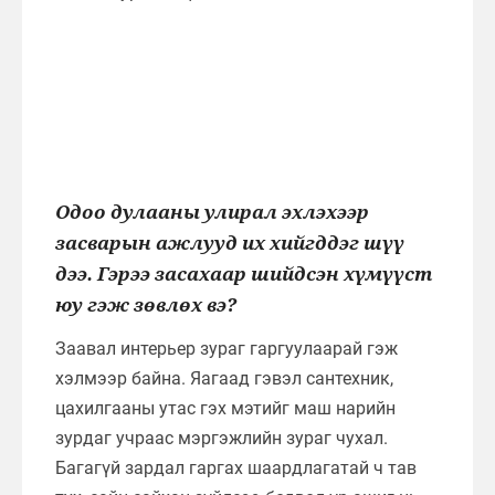
Одоо дулааны улирал эхлэхээр
засварын ажлууд их хийгддэг шүү
дээ. Гэрээ засахаар шийдсэн хүмүүст
юу гэж зөвлөх вэ?
Заавал интерьер зураг гаргуулаарай гэж
хэлмээр байна. Яагаад гэвэл сантехник,
цахилгааны утас гэх мэтийг маш нарийн
зурдаг учраас мэргэжлийн зураг чухал.
Багагүй зардал гаргах шаардлагатай ч тав