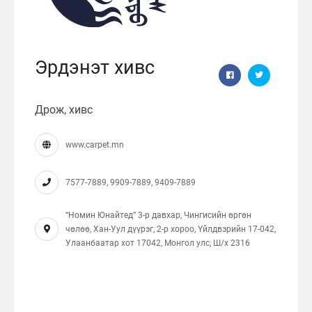
Эрдэнэт хивс
Дрож, хивс
www.carpet.mn
7577-7889, 9909-7889, 9409-7889
“Номин Юнайтед” 3-р давхар, Чингисийн өргөн
чөлөө, Хан-Уул дүүрэг, 2-р хороо, Үйлдвэрийн 17-042,
Улаанбаатар хот 17042, Монгол улс, Ш/x 2316