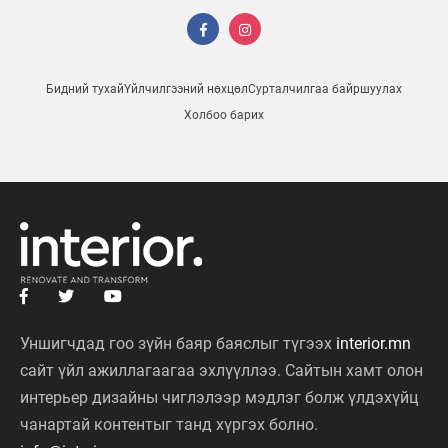
Бидний тухай
Үйлчилгээний нөхцөл
Сурталчилгаа байршуулах
Холбоо барих
Уншигчдад гоо зүйн баяр баяслыг түгээх
interior.mn
сайт үйл ажиллагаагаа эхлүүллээ. Сайтын хамт олон
интерьер дизайны чиглэлээр мэдлэг болж үлдэхүйц
чанартай контентыг танд хүргэх болно.