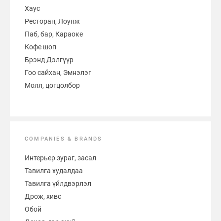
Хаус
Ресторан, Лоунж
Паб, бар, Караоке
Кофе шоп
Брэнд Дэлгүүр
Гоо сайхан, Эмнэлэг
Молл, цогцолбор
COMPANIES & BRANDS
Интерьер зураг, засал
Тавилга худалдаа
Тавилга үйлдвэрлэл
Дрож, хивс
Обой