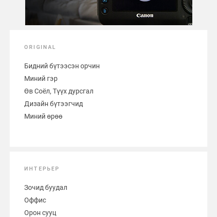
ORIGINAL
Бидний бүтээсэн орчин
Миний гэр
Өв Соёл, Түүх дурсгал
Дизайн бүтээгчид
Миний өрөө
ИНТЕРЬЕР
Зочид буудал
Оффис
Орон сууц