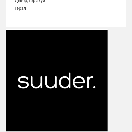
Декор, гэр ахуй
Гэрэл