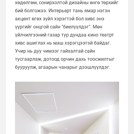
хөдөлгөм, сонирхолтой дизайны өнгө төрхийг
бий болгожээ. Интерьерт тань ямар нэгэн
акцент өгөх зүйл хэрэгтэй бол хивс энэ
үүргийг онцгой сайн "биелүүлдэг". Мөн
үйлчилгээний газар тур дундаа кино театрт
хивс ашиглах нь маш хэрэгцээтэй байдаг.
Учир нь дуу чимээг гайхалтай сайн
тусгаарлаж, дотоод орчин дахь тоосжилтыг
бууруулж, агаарын чанарыг дээшлүүлдэг.