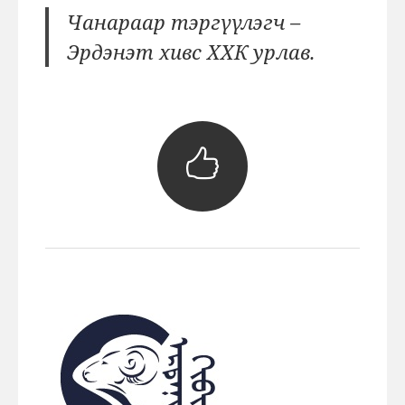
Чанараар тэргүүлэгч –
Эрдэнэт хивс ХХК урлав.