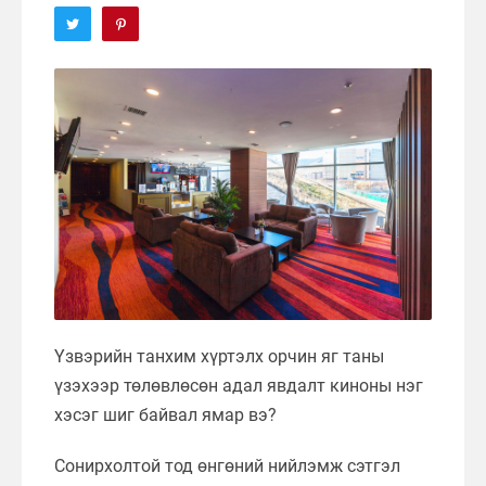
Үзвэрийн танхим хүртэлх орчин яг таны
үзэхээр төлөвлөсөн адал явдалт киноны нэг
хэсэг шиг байвал ямар вэ?
Сонирхолтой тод өнгөний нийлэмж сэтгэл