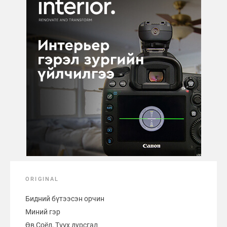
ORIGINAL
Бидний бүтээсэн орчин
Миний гэр
Өв Соёл, Түүх дурсгал