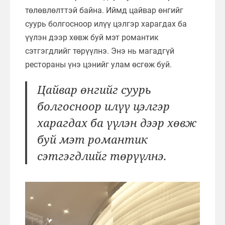
төлөвлөлттэй байна. Иймд цайвар өнгийг
суурь болгосноор илүү цэлгэр харагдах ба
үүлэн дээр хөвж буй мэт романтик
сэтгэгдлийг төрүүлнэ. Энэ нь магадгүй
рестораны үнэ цэнийг улам өсгөж буй.
Цайвар өнгийг суурь
болгосноор илүү цэлгэр
харагдах ба үүлэн дээр хөвж
буй мэт романтик
сэтгэгдлийг төрүүлнэ.