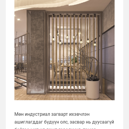
Мөн индустриал загварт ихэвчлэн
ашиглагддаг бүдүүн олс, засвар нь дуусаагүй