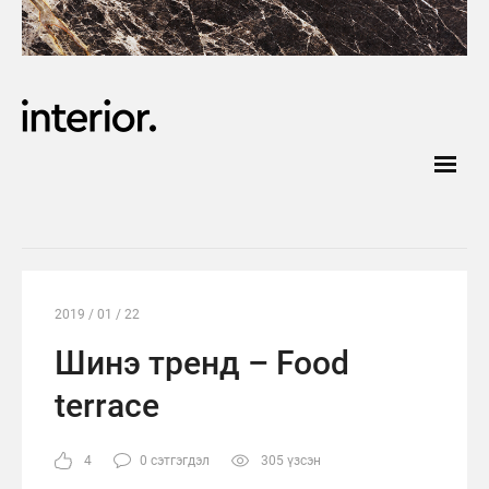
2019 / 01 / 22
Шинэ тренд – Food
terrace
4
0 сэтгэгдэл
305 үзсэн