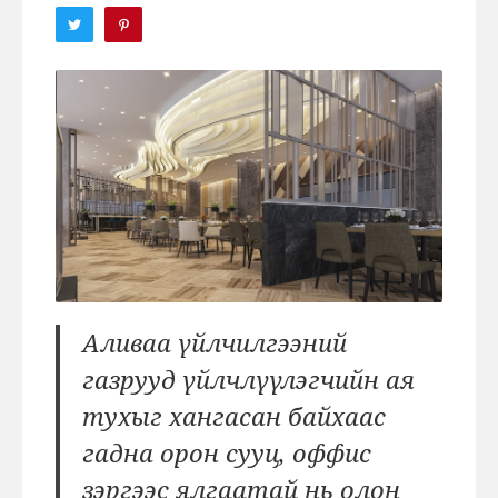
Аливаа үйлчилгээний
газрууд үйлчлүүлэгчийн ая
тухыг хангасан байхаас
гадна орон сууц, оффис
зэргээс ялгаатай нь олон