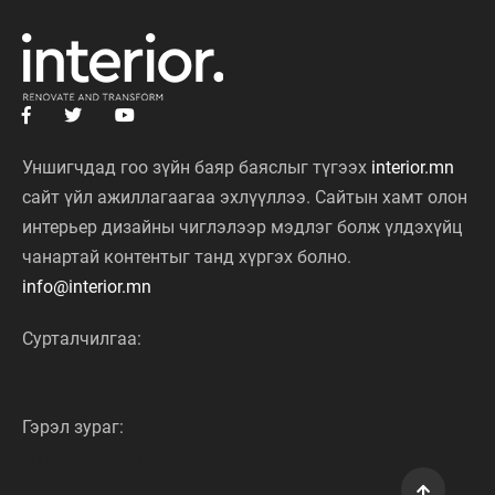
Уншигчдад гоо зүйн баяр баяслыг түгээх
interior.mn
сайт үйл ажиллагаагаа эхлүүллээ. Сайтын хамт олон
интерьер дизайны чиглэлээр мэдлэг болж үлдэхүйц
чанартай контентыг танд хүргэх болно.
info@interior.mn
Сурталчилгаа:
9999 8675
Гэрэл зураг:
8877 5503