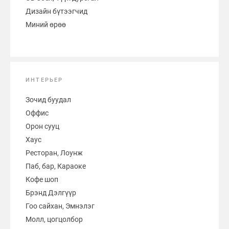
Дизайн бүтээгчид
Миний өрөө
ИНТЕРЬЕР
Зочид буудал
Оффис
Орон сууц
Хаус
Ресторан, Лоунж
Паб, бар, Караоке
Кофе шоп
Брэнд Дэлгүүр
Гоо сайхан, Эмнэлэг
Молл, цогцолбор