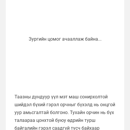
Таазны дундуур үүл мэт маш сонирхолтой
шийдэл бүхий гэрэл орчныг бүхэлд нь онцгой
уур амьсгалтай болгоно. Тухайн орчин нь бүх
талаараа цонхтой буюу өдрийн турш
байгалийн гэрэл саадгүй тусч байхаар