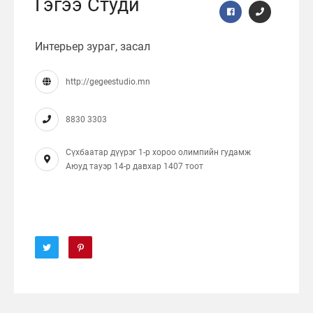
Гэгээ Студи
Интерьер зураг, засал
http://gegeestudio.mn
8830 3303
Сүхбаатар дүүрэг 1-р хороо олимпийн гудамж
Аюуд тауэр 14-р давхар 1407 тоот