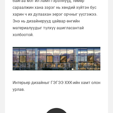
байгаа мэт ил ламп гэрэлнүүд, төмөр
сараалжин хана зэрэг нь хөндий хүйтэн бус
харин ч их дулаахан эерэг орчныг үүсгэжээ.
Энэ нь дизайнерууд цайвар өнгийн
материалуудыг түлхүү ашигласантай
холбоотой.
Интерьер дизайныг ГЭГЭЭ ХХК-ийн хамт олон
урлав.