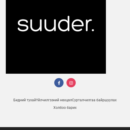
Бидний тухай
Үйлчилгээний нөхцөл
Сурталчилгаа байршуулах
Холбоо барих