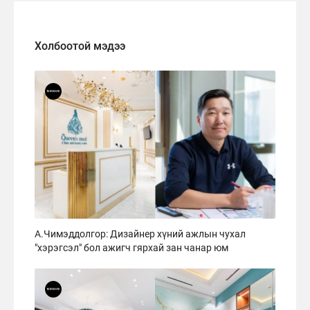
Холбоотой мэдээ
А.Чимэддолгор: Дизайнер хүний ажлын чухал
"хэрэгсэл" бол ажигч гярхай зан чанар юм