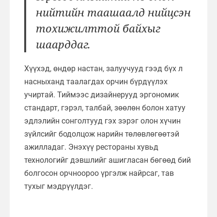
нийтийн таашаалд нийцсэн
тохижилттой байхыг
шаарддаг.
Хүүхэд, өндөр настан, залуучууд гээд бүх л
насныханд таалагдах орчин бүрдүүлэх
учиртай. Тиймээс дизайнерууд эргономик
стандарт, гэрэл, талбай, зөөлөн болон хатуу
эдлэлийн сонголтууд гэх зэрэг олон хүчин
зүйлсийг бодолцож нарийн төлөвлөгөөтэй
ажилладаг. Энэхүү рестораны хувьд
технологийг дэвшлийг ашигласан бөгөөд бий
болгосон орчноороо үргэлж найрсаг, тав
тухыг мэдрүүлдэг.