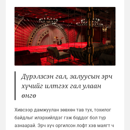
Дүрэлзсэн гал, залуусын эрч
хүчийг илтгэх гал улаан
өнгө
Хивсээр дамжуулан зөвхөн тав тух, тохилог
байдлыг илэрхийлдэг гэж боддог бол түр
азнаарай. Эрч хүч оргилсон лофт хэв маягт ч