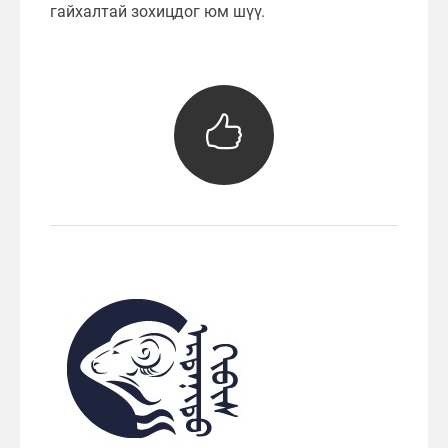
гайхалтай зохицдог юм шүү.