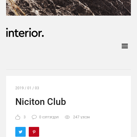
2019 / 01 / 03
Niciton Club
3
0 сэтгэгдэл
247 үзсэн