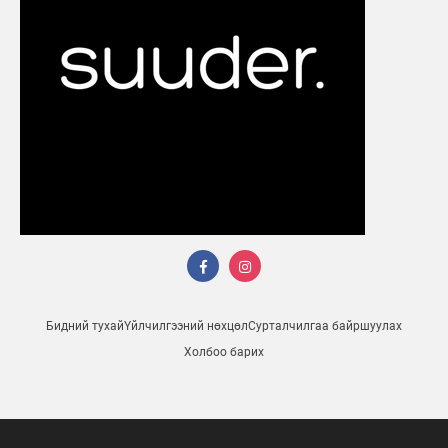
Бидний тухай
Үйлчилгээний нөхцөл
Сурталчилгаа байршуулах
Холбоо барих