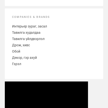
COMPANIES & BRANDS
Интерьер зураг, засал
Тавилга худалдаа
Тавилга үйлдвэрлэл
Дрож, хивс
Обой
Декор, гэр ахуй
Гэрэл