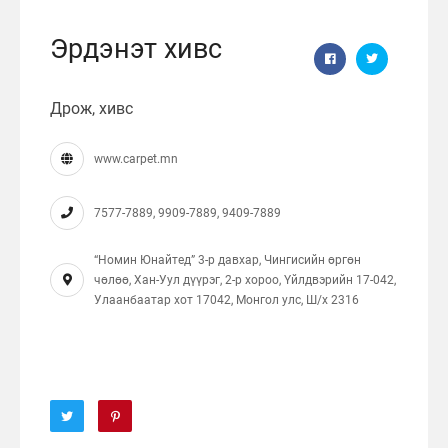
Эрдэнэт хивс
Дрож, хивс
www.carpet.mn
7577-7889, 9909-7889, 9409-7889
“Номин Юнайтед” 3-р давхар, Чингисийн өргөн
чөлөө, Хан-Уул дүүрэг, 2-р хороо, Үйлдвэрийн 17-042,
Улаанбаатар хот 17042, Монгол улс, Ш/x 2316