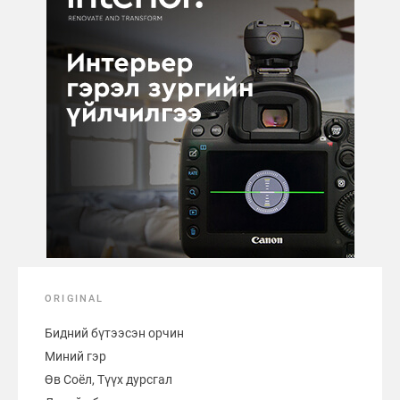
ORIGINAL
Бидний бүтээсэн орчин
Миний гэр
Өв Соёл, Түүх дурсгал