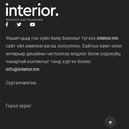
Уншигчдад гоо зүйн баяр баяслыг түгээх
interior.mn
сайт үйл ажиллагаагаа эхлүүллээ. Сайтын хамт олон
интерьер дизайны чиглэлээр мэдлэг болж үлдэхүйц
чанартай контентыг танд хүргэх болно.
info@interior.mn
Сурталчилгаа:
9999 8675
Гэрэл зураг:
8877 5503