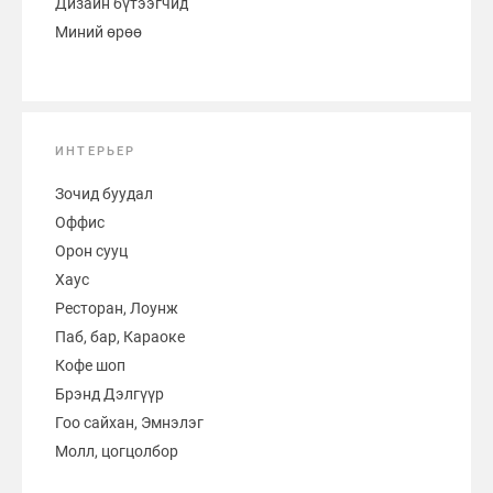
Дизайн бүтээгчид
Миний өрөө
ИНТЕРЬЕР
Зочид буудал
Оффис
Орон сууц
Хаус
Ресторан, Лоунж
Паб, бар, Караоке
Кофе шоп
Брэнд Дэлгүүр
Гоо сайхан, Эмнэлэг
Молл, цогцолбор