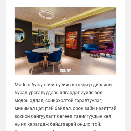
Modern буюу орчин үеийн интерьер дизайны
бусад урсгалуудаас ялгардаг зүйлс бол
модон эдлэл, сонирхолтой гэрэлтүүлэг,
минимал цэгцтэй байдал, орон зайн нээлттэй
зохион байгуулалт бөгөөд тавилгуудын хөл
нь ил харагдаж байдгаарай онцлогтой.