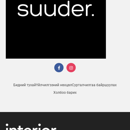
Бидний тухай
Үйлчилгээний нөхцөл
Сурталчилгаа байршуулах
Холбоо барих