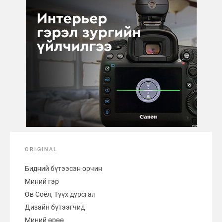
ORIGINAL
Бидний бүтээсэн орчин
Миний гэр
Өв Соёл, Түүх дурсгал
Дизайн бүтээгчид
Миний өрөө