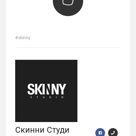
skinny
Скинни Студи