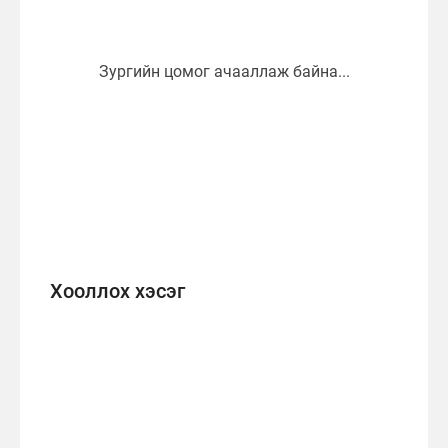
Хооллох хэсэг