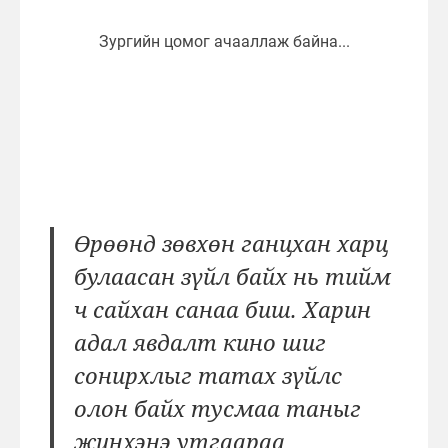
Өрөөнд зөвхөн ганцхан харц
булаасан зүйл байх нь тийм
ч сайхан санаа биш. Харин
адал явдалт кино шиг
сонирхлыг татах зүйлс
олон байх тусмаа таныг
жинхэнэ утгаараа