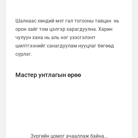
Шалнаас хөндий мэт гал тогооны тавцан нь
орон зайг том цэлгэр харагдуулна. Харин
чулуун хана нь аль нэг үзэсгэлэнт
шилтгээнийг санагдуулам нууцлаг бөгөөд
сүрлэг.
Мастер унтлагын өрөө