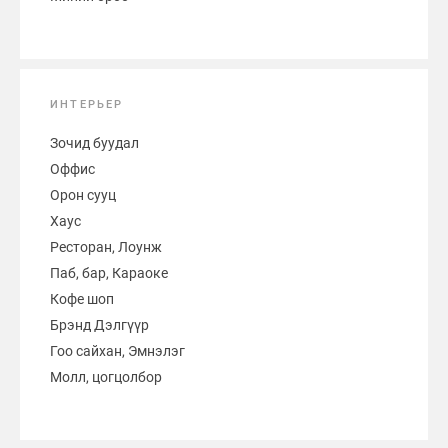
ИНТЕРЬЕР
Зочид буудал
Оффис
Орон сууц
Хаус
Ресторан, Лоунж
Паб, бар, Караоке
Кофе шоп
Брэнд Дэлгүүр
Гоо сайхан, Эмнэлэг
Молл, цогцолбор