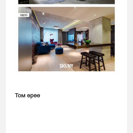
Том өрөө