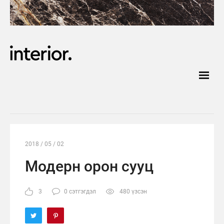
2018 / 05 / 02
Модерн орон сууц
3
0 сэтгэгдэл
480 үзсэн