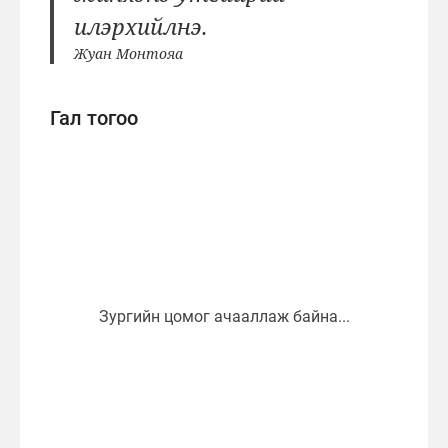
илэрхийлнэ.
Жуан Монтояа
Гал тогоо