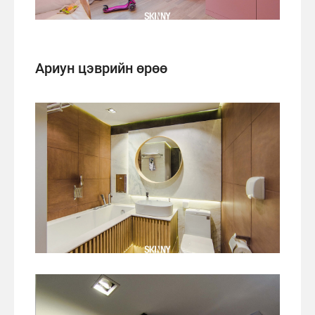
Ариун цэврийн өрөө