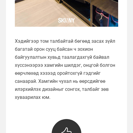
Хэдийгээр том талбайтай бөгөөд засах зүйл
багатай орон сууц байсан ч зохион
байгуулалтын хувьд таалагдахгүй байвал
хүссэнээрээ хамгийн шилдэг, онцгой болгон
өөрчлөхөд хэзээд оройтохгүй гэдгийг
санаарай. Хамгийн чухал нь өөрсдийгөө
илэрхийлэх дизайныг сонгох, талбайг зөв
хуваарилах юм.