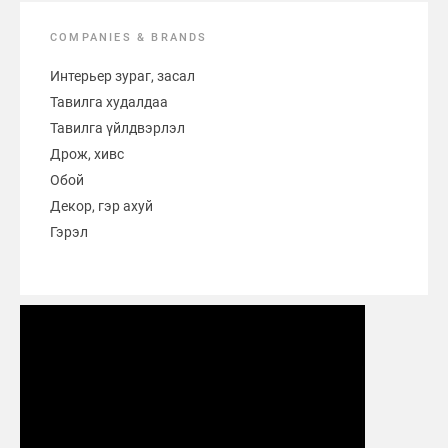
COMPANIES & BRANDS
Интерьер зураг, засал
Тавилга худалдаа
Тавилга үйлдвэрлэл
Дрож, хивс
Обой
Декор, гэр ахуй
Гэрэл