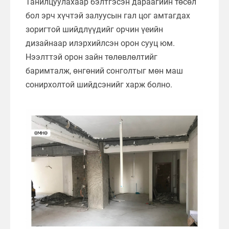
Танилцуулахаар бэлтгэсэн дараагийн төсөл
бол эрч хүчтэй залуусын гал цог амтагдах
зоригтой шийдлүүдийг орчин үеийн
дизайнаар илэрхийлсэн орон сууц юм.
Нээлттэй орон зайн төлөвлөлтийг
баримталж, өнгөний сонголтыг мөн маш
сонирхолтой шийдсэнийг харж болно.