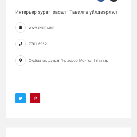
Интерьер зураг, засал · Тавилга үйлдвэрлэл
www.skinny.mn
7701 6962
Сүхбаатар дүүрэг, 1-р хороо, Монгол ТВ тауэр