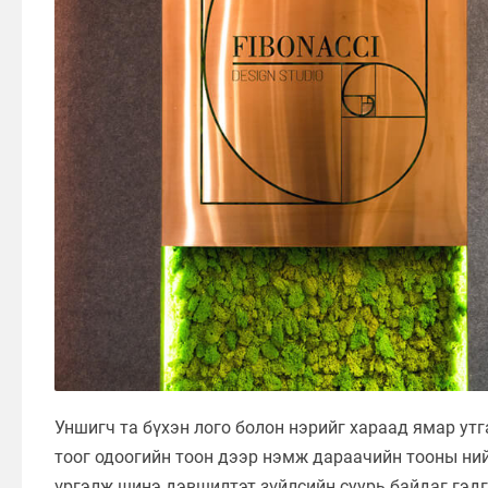
Уншигч та бүхэн лого болон нэрийг хараад ямар утг
тоог одоогийн тоон дээр нэмж дараачийн тооны ний
үргэлж шинэ дэвшилтэт зүйлсийн суурь байдаг гэдг