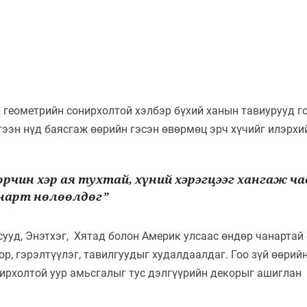
 геометрийн сонирхолтой хэлбэр бүхий ханын тавиурууд г
ргээн нүд баясгаж өөрийн гэсэн өвөрмөц эрч хүчийг илэрхи
рчин хэр ая тухтай, хүний хэрэгцээг хангаж ч
анарт нөлөөлдөг”
сууд, Энэтхэг, Хятад болон Америк улсаас өндөр чанартай
р, гэрэлтүүлэг, тавилгуудыг худалдаалдаг. Гоо зүй өөрий
нирхолтой уур амьсгалыг тус дэлгүүрийн декорыг ашиглан