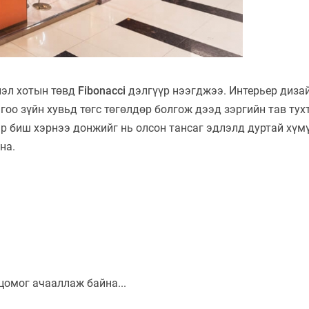
лэл хотын төвд
Fibonacci
дэлгүүр нээгджээ. Интерьер диза
гоо зүйн хувьд төгс төгөлдөр болгож дээд зэргийн тав тух
эр биш хэрнээ донжийг нь олсон тансаг эдлэлд дуртай хүм
на.