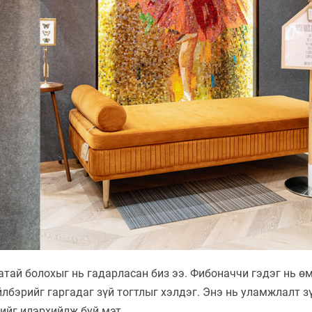
атай болохыг нь гадарласан биз ээ. Фибоначчи гэдэг нь ө
лбэрийг гаргадаг зүй тогтлыг хэлдэг. Энэ нь уламжлалт з
ийг илэрхийлж буй мэт.