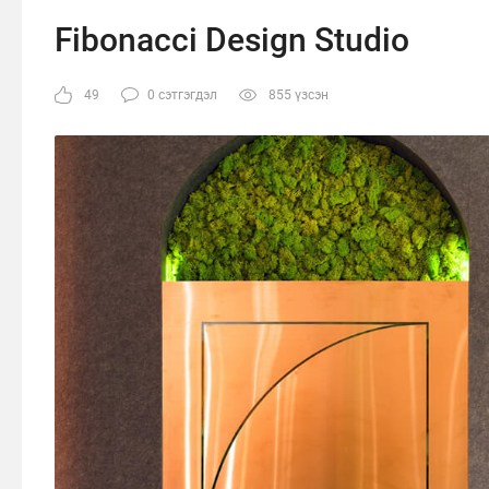
Fibonacci Design Studio
49
0 сэтгэгдэл
855 үзсэн