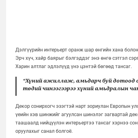
Дэлгүүрийн интерьерт оранж шар өнгийн хана болон
Эрч хүч, хайр баярыг бэлгэддэг энэ өнгө сэтгэл сэ
Харин алтлаг эдлэлүүд үнэ цэнтэй бөгөөд тансаг.
“Хүний ажиллаж, амьдарч буй дотоод о
төдий чинээгээрээ хүний амьдралын ч
Декор сонирхогч эзэгтэй нарт зориулан Европын ул
үеийн хэв шинжийг агуулсан шинэлэг загвартай деко
таашаалд нийцүүлэн интерьертээ тансаг хэрнээ со
оруулахыг санал болгоё.