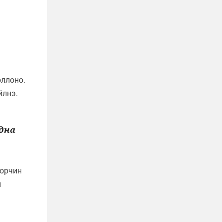
оллоно.
йлнэ.
адна
 орчин
н