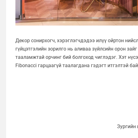
Декор сонирхогч, хэрэглэгчдэдээ илүү ойртон нийс
гүйцэтгэлийн зорилго нь аливаа зүйлсийн орон зайг 
тааламжтай орчинг бий болгоход чиглэдэг. Хэт нүс
Fibonacci гарцаагүй таалагдана гэдэгт итгэлтэй бай