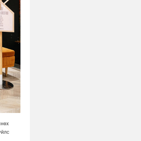
мнөх
үйлс