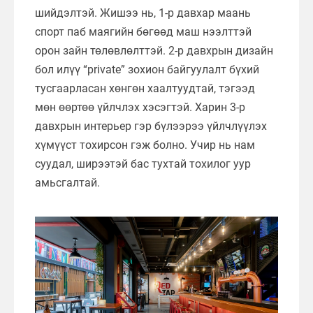
шийдэлтэй. Жишээ нь, 1-р давхар маань
спорт паб маягийн бөгөөд маш нээлттэй
орон зайн төлөвлөлттэй. 2-р давхрын дизайн
бол илүү “private” зохион байгуулалт бүхий
тусгаарласан хөнгөн хаалтуудтай, тэгээд
мөн өөртөө үйлчлэх хэсэгтэй. Харин 3-р
давхрын интерьер гэр бүлээрээ үйлчлүүлэх
хүмүүст тохирсон гэж болно. Учир нь нам
суудал, ширээтэй бас тухтай тохилог уур
амьсгалтай.