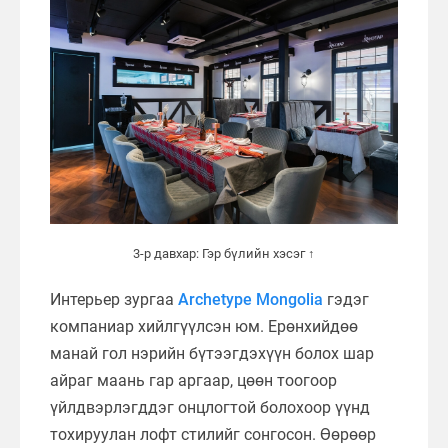
3-р давхар: Гэр бүлийн хэсэг ↑
Интерьер зургаа
Archetype Mongolia
гэдэг
компаниар хийлгүүлсэн юм. Ерөнхийдөө
манай гол нэрийн бүтээгдэхүүн болох шар
айраг маань гар аргаар, цөөн тоогоор
үйлдвэрлэгддэг онцлогтой болохоор үүнд
тохируулан лофт стилийг сонгосон. Өөрөөр