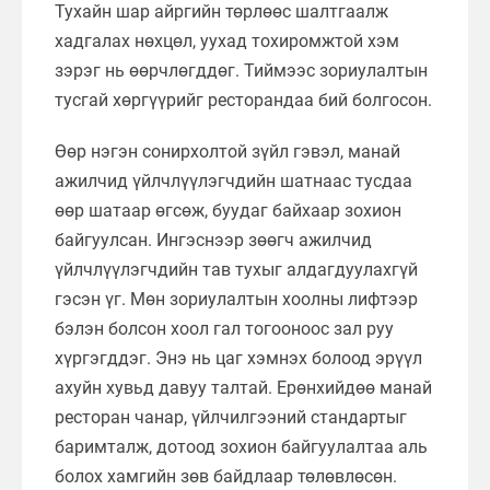
Тухайн шар айргийн төрлөөс шалтгаалж
хадгалах нөхцөл, уухад тохиромжтой хэм
зэрэг нь өөрчлөгддөг. Тиймээс зориулалтын
тусгай хөргүүрийг ресторандаа бий болгосон.
Өөр нэгэн сонирхолтой зүйл гэвэл, манай
ажилчид үйлчлүүлэгчдийн шатнаас тусдаа
өөр шатаар өгсөж, буудаг байхаар зохион
байгуулсан. Ингэснээр зөөгч ажилчид
үйлчлүүлэгчдийн тав тухыг алдагдуулахгүй
гэсэн үг. Мөн зориулалтын хоолны лифтээр
бэлэн болсон хоол гал тогооноос зал руу
хүргэгддэг. Энэ нь цаг хэмнэх болоод эрүүл
ахуйн хувьд давуу талтай. Ерөнхийдөө манай
ресторан чанар, үйлчилгээний стандартыг
баримталж, дотоод зохион байгуулалтаа аль
болох хамгийн зөв байдлаар төлөвлөсөн.