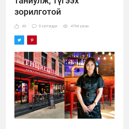
таниулж, түгээх
зорилготой
60
0 сэтгэгдэл
4794 үзсэн