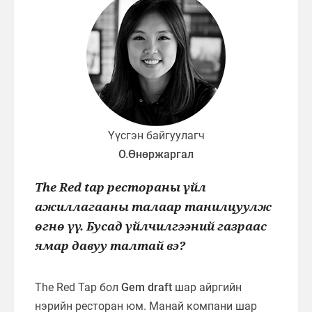
Үүсгэн байгуулагч
О.Өнөржаргал
The Red tap рестораны үйл
ажиллагааны талаар танилцуулж
өгнө үү. Бусад үйлчилгээний газраас
ямар давуу талтай вэ?
The Red Tap бол
Gem draft
шар айргийн
нэрийн ресторан юм. Манай компани шар