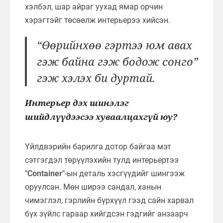
хэлбэл, шар айраг уухад ямар орчин
хэрэгтэйг төсөөлж интерьерээ хийсэн.
“Өөрийнхөө гэртээ юм авах
гэж байна гэж бодож сонго”
гэж хэлэх би дуртай.
Интерьер дэх шинэлэг
шийдлүүдээсээ хуваалцахгүй юу?
Үйлдвэрийн барилга дотор байгаа мэт
сэтгэгдэл төрүүлэхийн тулд интерьертээ
"Container"
-ын деталь хэсгүүдийг шингээж
оруулсан. Мөн ширээ сандал, ханын
чимэглэл, гэрлийн бүрхүүл гээд сайн харвал
бүх зүйлс гараар хийгдсэн гэдгийг анзаарч