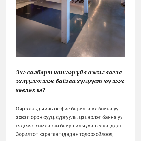
Энэ салбарт шинээр үйл ажиллагаа
эхлүүлэх гэж байгаа хүмүүст юу гэж
зөвлөх вэ?
Ойр хавьд чинь оффис барилга их байна уу
эсвэл орон сууц, сургууль, цэцэрлэг байна уу
гэдгээс хамааран байршил чухал санагддаг.
Зорилтот хэрэглэгчдэдээ тодорхойлоод