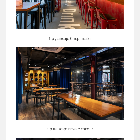
1-р давхар: Спорт паб ↑
2-р давхар: Private хэсэг ↑