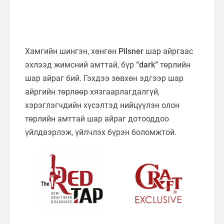
Хамгийн шингэн, хөнгөн
Pilsner
шар айргаас
эхлээд жимсний амттай, бүр
“dark”
төрлийн
шар айраг бий. Гэхдээ зөвхөн эдгээр шар
айргийн төрлөөр хязгаарлагдалгүй,
хэрэглэгчдийн хүсэлтэд нийцүүлэн олон
төрлийн амттай шар айраг дотооддоо
үйлдвэрлэж, үйлчлэх бүрэн боломжтой.