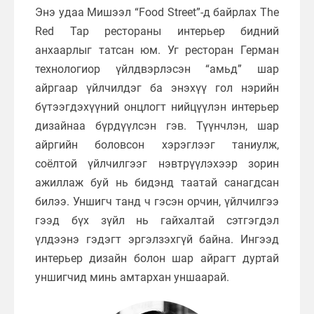
Энэ удаа Мишээл “Food Street”-д байрлах The
Red Tap рестораны интерьер бидний
анхаарлыг татсан юм. Уг ресторан Герман
технологиор үйлдвэрлэсэн “амьд” шар
айргаар үйлчилдэг ба энэхүү гол нэрийн
бүтээгдэхүүний онцлогт нийцүүлэн интерьер
дизайнаа бүрдүүлсэн гэв. Түүнчлэн, шар
айргийн боловсон хэрэглээг таниулж,
соёлтой үйлчилгээг нэвтрүүлэхээр зорин
ажиллаж буй нь бидэнд таатай санагдсан
билээ. Уншигч танд ч гэсэн орчин, үйлчилгээ
гээд бүх зүйл нь гайхалтай сэтгэгдэл
үлдээнэ гэдэгт эргэлзэхгүй байна. Ингээд
интерьер дизайн болон шар айрагт дуртай
уншигчид минь амтархан уншаарай.