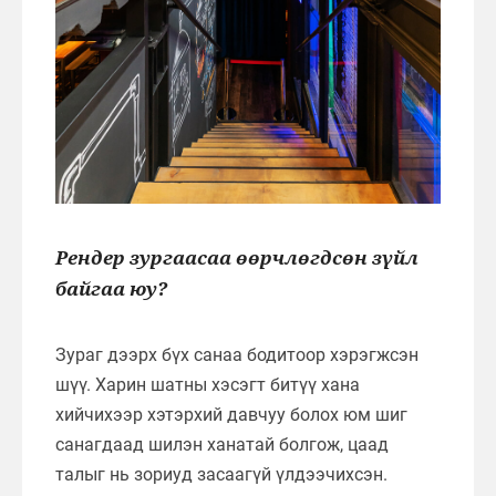
Рендер зургаасаа өөрчлөгдсөн зүйл
байгаа юу?
Зураг дээрх бүх санаа бодитоор хэрэгжсэн
шүү. Харин шатны хэсэгт битүү хана
хийчихээр хэтэрхий давчуу болох юм шиг
санагдаад шилэн ханатай болгож, цаад
талыг нь зориуд засаагүй үлдээчихсэн.