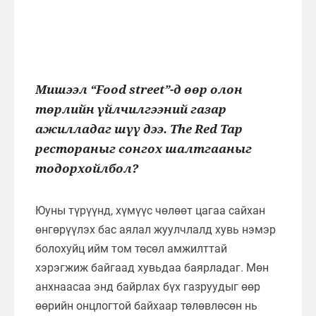
Мишээл “Food street”-д өөр олон
төрлийн үйлчилгээний газар
ажилладаг шүү дээ. The Red Tap
рестораныг сонгох шалтгааныг
тодорхойлбол?
Юуны түрүүнд, хүмүүс чөлөөт цагаа сайхан
өнгөрүүлэх бас аялал жуулчлалд хувь нэмэр
болохуйц ийм том төсөл амжилттай
хэрэгжиж байгаад хувьдаа баярладаг. Мөн
анхнаасаа энд байрлах бүх газруудыг өөр
өөрийн онцлогтой байхаар төлөвлөсөн нь