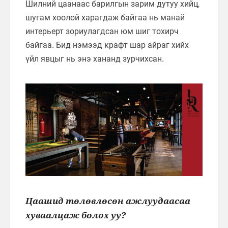
Шилний цаанаас барилгын зарим дутуу хийц,
шугам хоолой харагдаж байгаа нь манай
интерьерт зориулагдсан юм шиг тохирч
байгаа. Бид нэмээд крафт шар айраг хийх
үйл явцыг нь энэ хананд зурчихсан.
Цаашид төлөвлөсөн ажлуудаасаа
хуваалцаж болох уу?