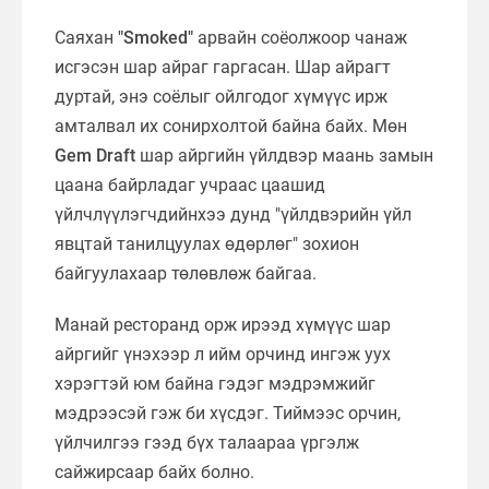
Саяхан
"Smoked"
арвайн соёолжоор чанаж
исгэсэн шар айраг гаргасан. Шар айрагт
дуртай, энэ соёлыг ойлгодог хүмүүс ирж
амталвал их сонирхолтой байна байх. Мөн
Gem Draft
шар айргийн үйлдвэр маань замын
цаана байрладаг учраас цаашид
үйлчлүүлэгчдийнхээ дунд "үйлдвэрийн үйл
явцтай танилцуулах өдөрлөг" зохион
байгуулахаар төлөвлөж байгаа.
Манай ресторанд орж ирээд хүмүүс шар
айргийг үнэхээр л ийм орчинд ингэж уух
хэрэгтэй юм байна гэдэг мэдрэмжийг
мэдрээсэй гэж би хүсдэг. Тиймээс орчин,
үйлчилгээ гээд бүх талаараа үргэлж
сайжирсаар байх болно.