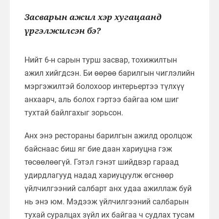
Засварын ажил хэр хугацаанд
үргэлжилсэн бэ?
Нийт 6-н сарын турш засвар, тохижилтын
ажил хийгдсэн. Би өөрөө барилгын чиглэлийн
мэргэжилтэй болохоор интерьертээ түлхүү
анхаарч, аль болох гэртээ байгаа юм шиг
тухтай байлгахыг зорьсон.
Анх энэ рестораны барилгын ажилд оролцож
байснаас биш яг бие даан хариуцна гэж
төсөөлөөгүй. Гэтэл гэнэт шийдвэр гараад
удирдлагууд надад хариуцуулж өгснөөр
үйлчилгээний салбарт анх удаа ажиллаж буй
нь энэ юм. Мэдээж үйлчилгээний салбарын
тухай суралцах зүйл их байгаа ч судлах тусам