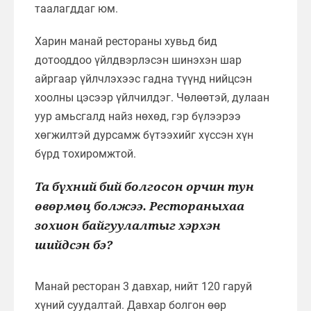
таалагддаг юм.
Харин манай рестораны хувьд бид
дотооддоо үйлдвэрлэсэн шинэхэн шар
айргаар үйлчлэхээс гадна түүнд нийцсэн
хоолны цэсээр үйлчилдэг. Чөлөөтэй, дулаан
уур амьсгалд найз нөхөд, гэр бүлээрээ
хөгжилтэй дурсамж бүтээхийг хүссэн хүн
бүрд тохиромжтой.
Та бүхний бий болгосон орчин тун
өвөрмөц болжээ. Рестораныхаа
зохион байгуулалтыг хэрхэн
шийдсэн бэ?
Манай ресторан 3 давхар, нийт 120 гаруй
хүний суудалтай. Давхар болгон өөр