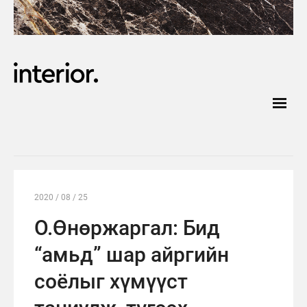
2020 / 08 / 25
О.Өнөржаргал: Бид
“амьд” шар айргийн
соёлыг хүмүүст