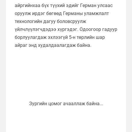
айргийнхаа бүх түүхий эдийг Герман улсаас
оруулж ирдэг бөгөөд Германы уламжлалт
технологийн дагуу боловсруулж
үйлчлүүлэгчдэдээ хүргэдэг. Одоогоор гадуур
борлуулагдаж эхлээгүй 5-н төрлийн шар
айраг энд худалдаалагдаж байна.