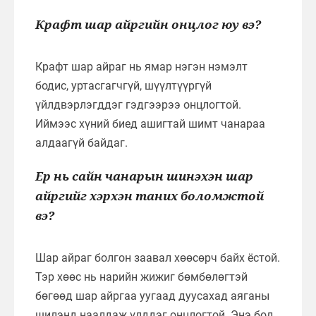
Крафт шар айргийн онцлог юу вэ?
Крафт шар айраг нь ямар нэгэн нэмэлт
бодис, уртасгагчгүй, шүүлтүүргүй
үйлдвэрлэгддэг гэдгээрээ онцлогтой.
Иймээс хүний биед ашигтай шимт чанараа
алдаагүй байдаг.
Ер нь сайн чанарын шинэхэн шар
айргийг хэрхэн таних боломжтой
вэ?
Шар айраг болгон заавал хөөсөрч байх ёстой.
Тэр хөөс нь нарийн жижиг бөмбөлөгтэй
бөгөөд шар айргаа уугаад дуусахад аяганы
шилэнд наалдаж үлддэг онцлогтой. Энэ бол