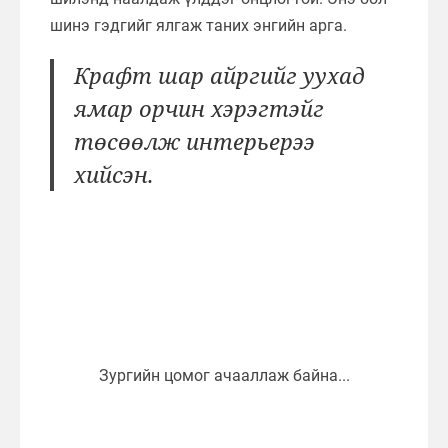
шинэ гэдгийг ялгаж таних энгийн арга.
Крафт шар айргийг уухад
ямар орчин хэрэгтэйг
төсөөлж интерьерээ
хийсэн.