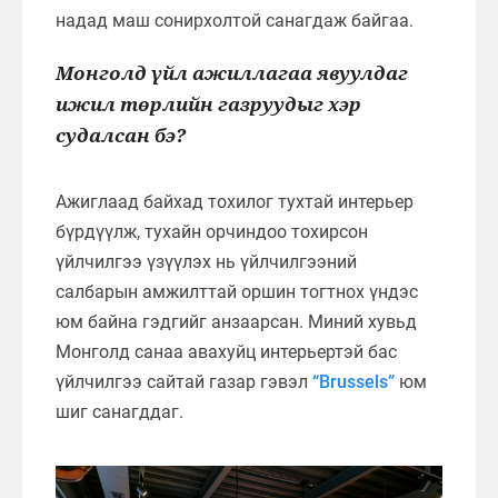
надад маш сонирхолтой санагдаж байгаа.
Монголд үйл ажиллагаа явуулдаг
ижил төрлийн газруудыг хэр
судалсан бэ?
Ажиглаад байхад тохилог тухтай интерьер
бүрдүүлж, тухайн орчиндоо тохирсон
үйлчилгээ үзүүлэх нь үйлчилгээний
салбарын амжилттай оршин тогтнох үндэс
юм байна гэдгийг анзаарсан. Миний хувьд
Монголд санаа авахуйц интерьертэй бас
үйлчилгээ сайтай газар гэвэл
“Brussels”
юм
шиг санагддаг.