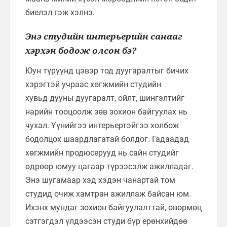
биелэл гэж хэлнэ.
Энэ студийн интерьерийн санааг
хэрхэн бодож олсон бэ?
Юун түрүүнд цэвэр тод дуугаралтыг бичих
хэрэгтэй учраас хөгжмийн студийн
хувьд дууны дуугаралт, ойлт, шингэлтийг
нарийн тооцоолж зөв зохион байгуулах нь
чухал. Үүнийгээ интерьертэйгээ холбож
бодолцох шаардлагатай болдог. Гадаадад
хөгжмийн продюсерууд нь сайн студийг
өдрөөр юмуу цагаар түрээсэлж ажилладаг.
Энэ шугамаар хэд хэдэн чанартай том
студид очиж хамтран ажиллаж байсан юм.
Ихэнх мундаг зохион байгуулалттай, өвөрмөц
сэтгэгдэл үлдээсэн студи бүр ерөнхийдөө