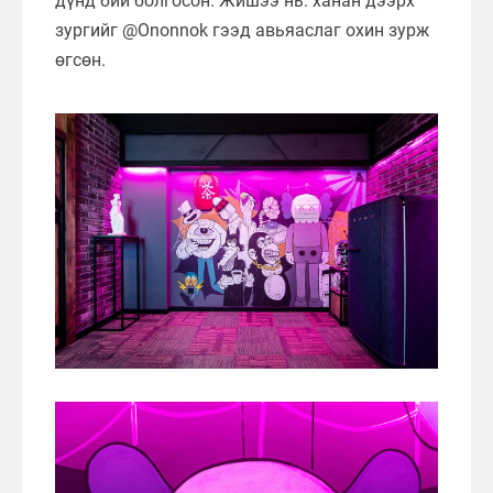
дүнд бий болгосон. Жишээ нь: ханан дээрх
зургийг @Ononnok гээд авьяаслаг охин зурж
өгсөн.