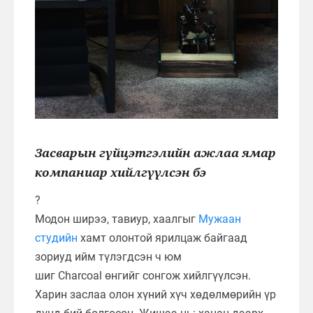
Засварын гүйцэтгэлийн ажлаа ямар
компаниар хийлгүүлсэн бэ
?
Модон ширээ, тавиур, хаалгыг
Мужаан
студийн
хамт олонтой ярилцаж байгаад
зориуд ийм түлэгдсэн ч юм
шиг Charcoal өнгийг сонгож хийлгүүлсэн.
Харин заслаа олон хүний хүч хөдөлмөрийн үр