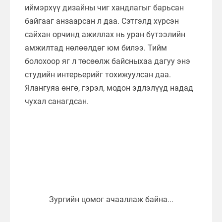
иймэрхүү дизайны чиг хандлагыг барьсан
байгааг анзаарсан л даа. Сэтгэлд хүрсэн
сайхан орчинд ажиллах нь уран бүтээлийн
амжилтад нөлөөлдөг юм билээ. Тийм
болохоор яг л төсөөлж байсныхаа дагуу энэ
студийн интерьерийг тохижуулсан даа.
Ялангуяа өнгө, гэрэл, модон эдлэлүүд надад
чухал санагдсан.