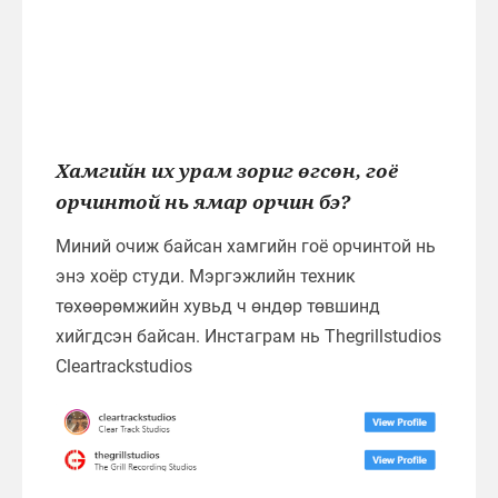
Хамгийн их урам зориг өгсөн, гоё
орчинтой нь ямар орчин бэ?
Миний очиж байсан хамгийн гоё орчинтой нь
энэ хоёр студи. Мэргэжлийн техник
төхөөрөмжийн хувьд ч өндөр төвшинд
хийгдсэн байсан. Инстаграм нь Thegrillstudios
Cleartrackstudios