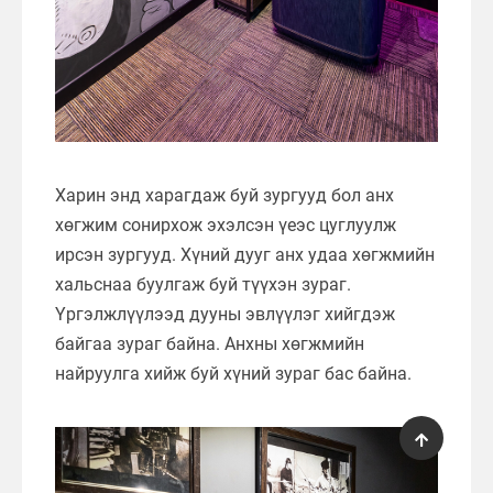
Харин энд харагдаж буй зургууд бол анх
хөгжим сонирхож эхэлсэн үеэс цуглуулж
ирсэн зургууд. Хүний дууг анх удаа хөгжмийн
хальснаа буулгаж буй түүхэн зураг.
Үргэлжлүүлээд дууны эвлүүлэг хийгдэж
байгаа зураг байна. Анхны хөгжмийн
найруулга хийж буй хүний зураг бас байна.