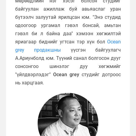
мөрөөдлийн нэг хэсэг болсон студийг
байгуулан ажиллаж буй авьяаслаг уран
бүтээлч залуутай ярилцсан юм. "Энэ студид
одоогоор ургамал гэвэл бонсай, амьтан
гэвэл би л байна даа" хэмээн хөгжилтэй
яриагаар биднийг угтсан тэр хүн бол
Ocean
grey продакшны
үүсгэн байгуулагч
А.Ариунболд юм. Түүний санал болгосон дууг
сонсонгоо шинэлэг дуу хөгжмийг
"үйлдвэрлэдэг"
Ocean grey
студийг дотроос
нь харцгаая.