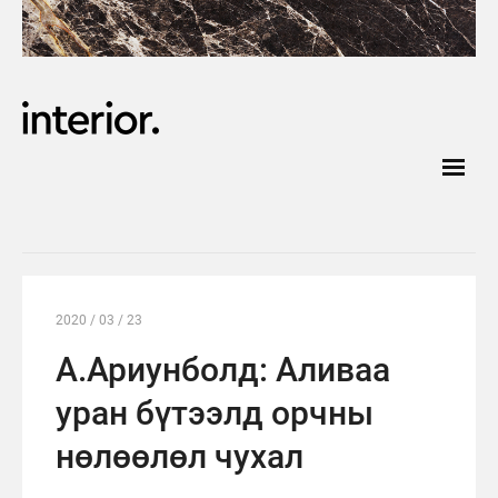
2020 / 03 / 23
А.Ариунболд: Аливаа
уран бүтээлд орчны
нөлөөлөл чухал