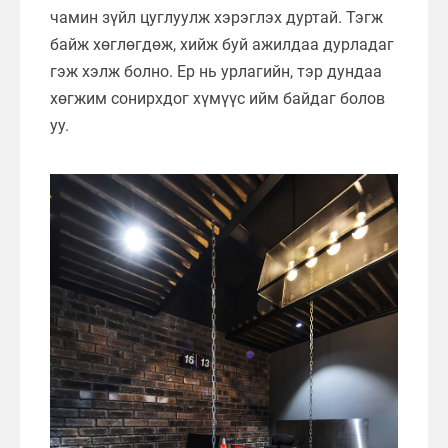
чамин зүйл цуглуулж хэрэглэх дуртай. Тэгж
байж хөглөгдөж, хийж буй ажилдаа дурладаг
гэж хэлж болно. Ер нь урлагийн, тэр дундаа
хөгжим сонирхдог хүмүүс ийм байдаг болов
уу.