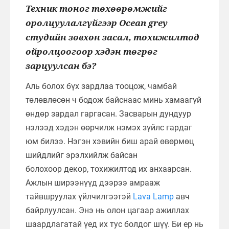
Техник тоног төхөөрөмжийг
оролцуулалгүйгээр Ocean grey
студийн зөвхөн засал, тохижилтод
ойролцоогоор хэдэн төгрөг
зарцуулсан бэ?
Аль болох бүх зардлаа тооцож, чамбай
төлөвлөсөн ч бодож байснаас минь хамаагүй
өндөр зардал гаргасан. Засварын дундуур
нэлээд хэдэн өөрчилж нэмэх зүйлс гардаг
юм билээ. Нэгэн хэвийн биш арай өвөрмөц
шийдлийг эрэлхийлж байсан
болохоор декор, тохижилтод их анхаарсан.
Ажлын ширээнүүд дээрээ амрааж
тайвшруулах үйлчилгээтэй
Lava Lamp
авч
байрлуулсан. Энэ нь олон цагаар ажиллах
шаардлагатай үед их тус болдог шүү. Би ер нь