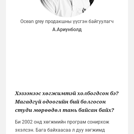
Ocean grey продакшны үүсгэн байгуулагч
А.Ариунболд
Хэзээнээс хөгжимтэй холбогдсон бэ?
Магадгүй одоогийн бий болгосон
студи мөрөөдөл тань байсан байх?
Би 2002 онд хөгжмийн програм сонирхож
эхэлсэн. Бага байхаасаа л дуу хөгжимд