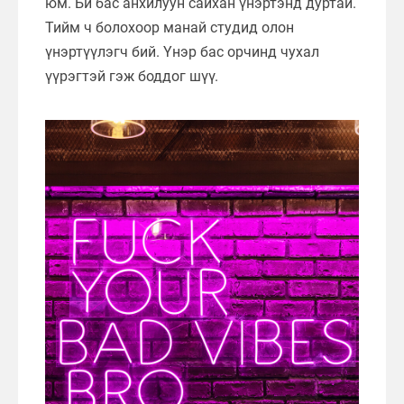
юм. Би бас анхилуун сайхан үнэртэнд дуртай.
Тийм ч болохоор манай студид олон
үнэртүүлэгч бий. Үнэр бас орчинд чухал
үүрэгтэй гэж боддог шүү.