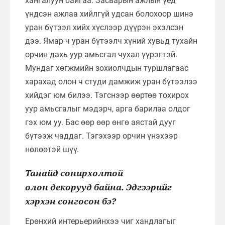
хангалуун байгаа. Засварын ажлын үед
үндсэн ажлаа хийлгүй удсан болохоор шинэ
уран бүтээл хийх хүслээр дүүрэн эхэлсэн
дээ. Ямар ч уран бүтээлч хүний хувьд тухайн
орчин дахь уур амьсгал чухал үүрэгтэй.
Мундаг хөгжмийн зохиолчдын туршлагаас
харахад олон ч студи дамжиж уран бүтээлээ
хийдэг юм билээ. Тэгснээр өөртөө тохирох
уур амьсгалыг мэдэрч, арга барилаа олдог
гэх юм уу. Бас өөр өөр өнгө аястай дууг
бүтээж чаддаг. Тэгэхээр орчин үнэхээр
нөлөөтэй шүү.
Танайд сонирхолтой
олон декорууд байна. Эдгээрийг
хэрхэн сонгосон бэ?
Ерөнхий интерьерийнхээ чиг хандлагыг