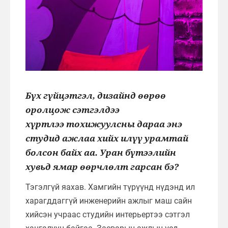
Бүх гүйцэтгэл, дизайнд өөрөө
оролцож сэтгэлдээ
хүртлээ тохижуулсны дараа энэ
студид ажлаа хийх илүү урамтай
болсон байх аа. Уран бүтээлийн
хувьд ямар өөрчлөлт гарсан бэ?
Тэгэлгүй яахав. Хамгийн түрүүнд нүдэнд ил
харагддаггүй инженерийн ажлыг маш сайн
хийсэн учраас студийн интерьертээ сэтгэл