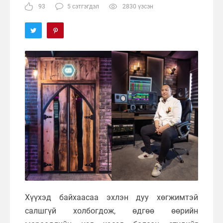
93
5 сэтгэгдэл
2830 үзсэн
Хүүхэд байхаасаа эхлэн дуу хөгжимтэй
салшгүй холбогдож, өдгөө өөрийн