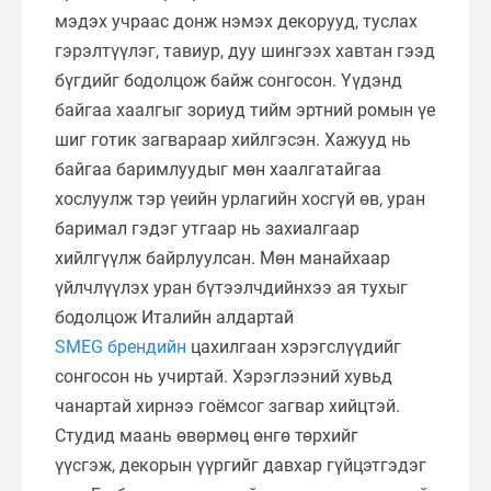
мэдэх учраас донж нэмэх декорууд, туслах
гэрэлтүүлэг, тавиур, дуу шингээх хавтан гээд
бүгдийг бодолцож байж сонгосон. Үүдэнд
байгаа хаалгыг зориуд тийм эртний ромын үе
шиг готик загвараар хийлгэсэн. Хажууд нь
байгаа баримлуудыг мөн хаалгатайгаа
хослуулж тэр үеийн урлагийн хосгүй өв, уран
баримал гэдэг утгаар нь захиалгаар
хийлгүүлж байрлуулсан. Мөн манайхаар
үйлчлүүлэх уран бүтээлчдийнхээ ая тухыг
бодолцож Италийн алдартай
SMEG брендийн
цахилгаан хэрэгслүүдийг
сонгосон нь учиртай. Хэрэглээний хувьд
чанартай хирнээ гоёмсог загвар хийцтэй.
Студид маань өвөрмөц өнгө төрхийг
үүсгэж, декорын үүргийг давхар гүйцэтгэдэг