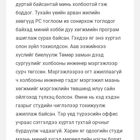
дуртай байсантай минь холбоотой гэж
боддог. Тухайн үеийн арван жилийн
хөвгүүд PC тоглоом их сонирхож тоглодог
байхад миний хобби дуу хөгжмийн програм
ашиглаж сурах байсан. Гэхдээ яг энэ хүртэл
олон зүйл тохиолдсон. Аав ээжийнхээ
хүслийг биелүүлж Төмөр замын дээд
сургуулийг холбооны инженер мэргэжлээр
сурч төгссөн. Мэргэжлээрээ огт ажиллаагүй
ч холбооны инженер гэдэг мэргэжил маань
хөгжмийг мэргэжлийн төвшинд илүү сайн
ойлгоход түлхэц болсон. Өмнө нь хэд хэдэн
газрыг студийн чиглэлээр тохижуулж
ажиллаж байсан. Тэр үед түрээсийн оффис
учраас сэтгэлдээ хүртэл тухтай орчныг
бүрдүүлж чадаагүй. Харин яг одоогийн студи
маань миний хүсэл мөрөөдлийн нэгэн бодит