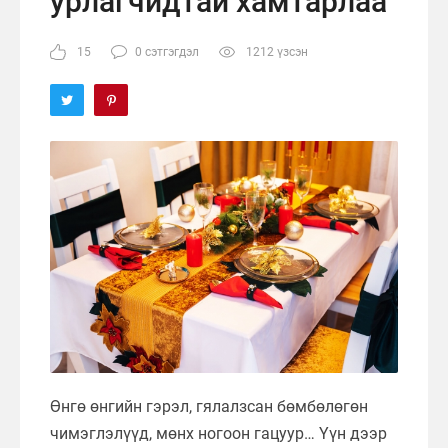
урлагчидтай хамтарлаа
15
0 сэтгэгдэл
1212 үзсэн
Өнгө өнгийн гэрэл, гялалзсан бөмбөлөгөн
чимэглэлүүд, мөнх ногоон гацуур… Үүн дээр