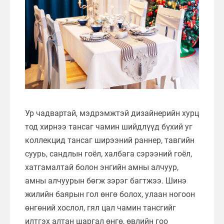
Ур чадвартай, мэдрэмжтэй дизайнерийн хурц
тод хирнээ тансаг чамин шийдлүүд бүхий уг
коллекцид тансаг ширээний раннер, тавгийн
суурь, сандлын гоёл, халбага сэрээний гоёл,
хатгамалтай болон энгийн амны алчуур,
амны алчуурын бөгж зэрэг багтжээ. Шинэ
жилийн баярын гол өнгө болох, улаан ногоон
өнгөний хослол, гял цал чамин тансгийг
илтгэх алтан шаргал өнгө, өвлийн гоо