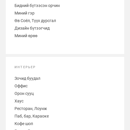
Бидний бүтээсэн орчин
Миний гэр
Өв Соёл, Түүх дурсгал
Дизайн бүтээгчид
Миний өрөө
ИНТЕРЬЕР
Зочид буудал
Оффис
Орон сууц
Хаус
Ресторан, Лоунж
Паб, бар, Караоке
Кофе шоп