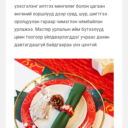
үзэсгэлэнг илтгэх мөнгөлөг болон цагаан
өнгөний хоршлууд дээр сувд, шүр, шигтгээ
оролцуулан гараар чимэглэн нямбайлан
урлажээ. Мастер урлалын ийм бүтээлүүд
цөөн тоогоор үйлдвэрлэгддэг учраас дахин
давтагдашгүй байдгаараа үнэ цэнтэй.