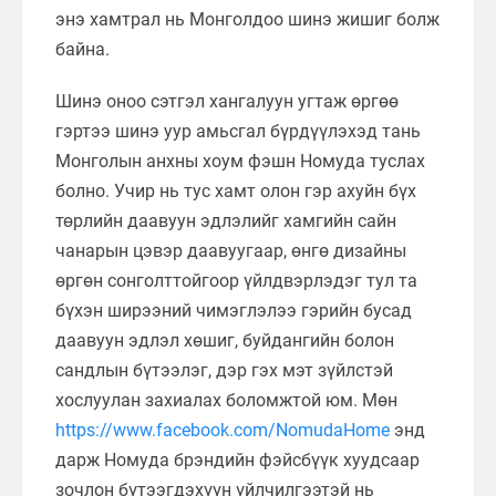
энэ хамтрал нь Монголдоо шинэ жишиг болж
байна.
Шинэ оноо сэтгэл хангалуун угтаж өргөө
гэртээ шинэ уур амьсгал бүрдүүлэхэд тань
Монголын анхны хоум фэшн Номуда туслах
болно. Учир нь тус хамт олон гэр ахуйн бүх
төрлийн даавуун эдлэлийг хамгийн сайн
чанарын цэвэр даавуугаар, өнгө дизайны
өргөн сонголттойгоор үйлдвэрлэдэг тул та
бүхэн ширээний чимэглэлээ гэрийн бусад
даавуун эдлэл хөшиг, буйдангийн болон
сандлын бүтээлэг, дэр гэх мэт зүйлстэй
хослуулан захиалах боломжтой юм. Мөн
https://www.facebook.com/NomudaHome
энд
дарж Номуда брэндийн фэйсбүүк хуудсаар
зочлон бүтээгдэхүүн үйлчилгээтэй нь