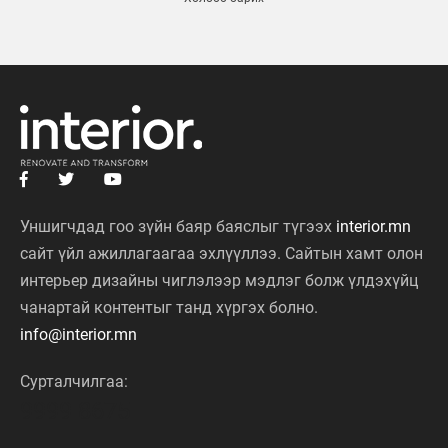
Уншигчдад гоо зүйн баяр баяслыг түгээх
interior.mn
сайт үйл ажиллагаагаа эхлүүллээ. Сайтын хамт олон
интерьер дизайны чиглэлээр мэдлэг болж үлдэхүйц
чанартай контентыг танд хүргэх болно.
info@interior.mn
Сурталчилгаа:
9999 8675