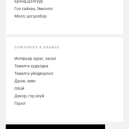
Брэнд Дэлгүүр
Гоо сайхан, Эмнэлэг
Молл, цогцолбор
COMPANIES & BRANDS
Интерьер зураг, засал
Тавилга худалдаа
Тавилга үйлдвэрлэл
Дрож, хивс
Обой
Декор, гэр ахуй
Гэрэл