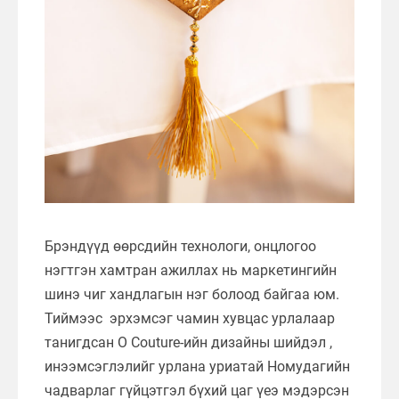
Брэндүүд өөрсдийн технологи, онцлогоо
нэгтгэн хамтран ажиллах нь маркетингийн
шинэ чиг хандлагын нэг болоод байгаа юм.
Тиймээс эрхэмсэг чамин хувцас урлалаар
танигдсан O Couture-ийн дизайны шийдэл ,
инээмсэглэлийг урлана уриатай Номудагийн
чадварлаг гүйцэтгэл бүхий цаг үеэ мэдэрсэн