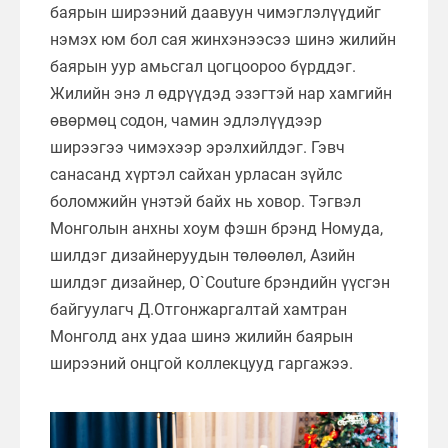
баярын ширээний даавуун чимэглэлүүдийг
нэмэх юм бол сая жинхэнээсээ шинэ жилийн
баярын уур амьсгал цогцоороо бүрддэг.
Жилийн энэ л өдрүүдэд эзэгтэй нар хамгийн
өвөрмөц содон, чамин эдлэлүүдээр
ширээгээ чимэхээр эрэлхийлдэг. Гэвч
санасанд хүртэл сайхан урласан зүйлс
боломжийн үнэтэй байх нь ховор. Тэгвэл
Монголын анхны хоум фэшн брэнд Номуда,
шилдэг дизайнеруудын төлөөлөл, Азийн
шилдэг дизайнер, O`Couture брэндийн үүсгэн
байгуулагч Д.Отгонжаргалтай хамтран
Монголд анх удаа шинэ жилийн баярын
ширээний онцгой коллекцууд гаргажээ.