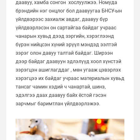
даавуу, хамба сонгон хослуулжээ. Номуда
брэндийн нэг онцлог бол даавуугаа БНСУ-ын
үйлдвэрээс захиалж авдаг, даавуу бүр
үйлдвэрлэсэн он сартайгаа байдаг учраас
чанарын хувьд дээд зэргийн, хэрэглээнд
бүрэн нийцсэн хүний эрүүл мэндэд ээлтэй
зэрэг олон давуу талтай байдаг. Ширээн
дээр байдаг даавуун эдлэлүүд хоол хүнстэй
зэрэгцэн ашиглагддаг , мөн угааж цэвэрлэх
хэрэгцээ их байдаг учраас материалын хувьд
тансаг чамин хэдий ч чанартай, шинэ,
эдэлгээ даах даавуу байх ёстой гэсэн
зарчмыг баримтлан үйлдвэрлэжээ.