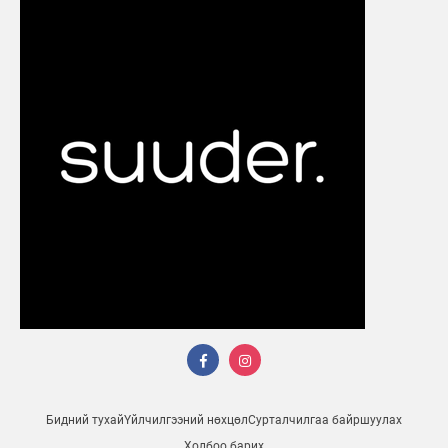
Бидний тухай
Үйлчилгээний нөхцөл
Сурталчилгаа байршуулах
Холбоо барих