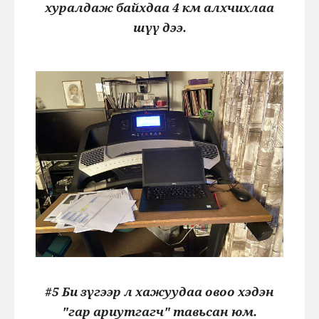
хуралдаж байхдаа 4 км алхчихлаа
шүү дээ.
#5 Би зүгээр л хажуудаа овоо хэдэн
"гар ариутгагч" тавьсан юм.