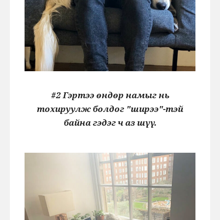
#2 Гэртээ өндөр намыг нь
тохируулж болдог "ширээ"-тэй
байна гэдэг ч аз шүү.