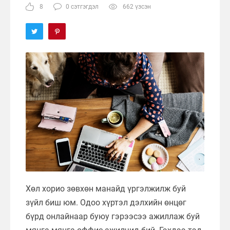
8
0 сэтгэгдэл
662 үзсэн
Хөл хорио зөвхөн манайд үргэлжилж буй
зүйл биш юм. Одоо хүртэл дэлхийн өнцөг
бүрд онлайнаар буюу гэрээсээ ажиллаж буй