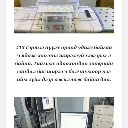
#13 Гэртээ нүүж ороод удаж байгаа
ч ядаж хоолны ширээгүй хэвээрээ л
байна. Тиймээс одоохондоо зөөврийн
сандал бас ширээ ч болчихмоор нэг
ийм зүйл дээр ажиллаж байна даа.