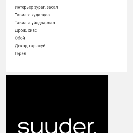
Интерьер зураг, засал
Тавилга худалдаа
Тавилга үйлдвэрлэл
Дрож, хивс
Обой
Декор, гэр ахуй
Гэрэл