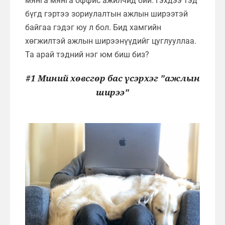
мянга мянга оффис ажилчид бий. Гэхдээ тэд
бүгд гэртээ зориулалтын ажлын ширээтэй
байгаа гэдэг юу л бол. Бид хамгийн
хөгжилтэй ажлын ширээнүүдийг цуглууллаа.
Та арай тэдний нэг юм биш биз?
#1 Миний хөвсгөр бас үсэрхэг "ажлын
ширээ"