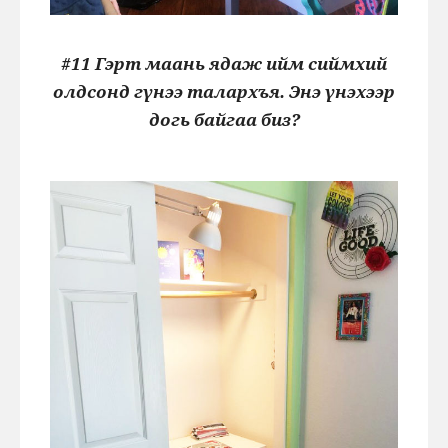
#11 Гэрт маань ядаж ийм сиймхий
олдсонд гүнээ талархъя. Энэ үнэхээр
догь байгаа биз?