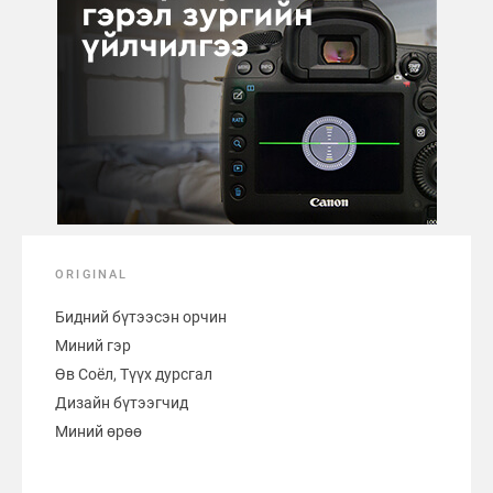
ORIGINAL
Бидний бүтээсэн орчин
Миний гэр
Өв Соёл, Түүх дурсгал
Дизайн бүтээгчид
Миний өрөө