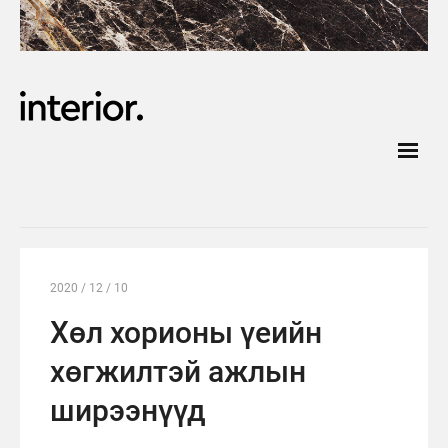
2020 / 12 / 10
Хөл хорионы үеийн
хөгжилтэй ажлын
ширээнүүд