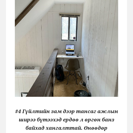
#4 Гүйлтийн зам дээр тансаг ажлын
ширээ бүтээхэд ердөө л өргөн банз
байхад хангалттай. Өнөөдөр