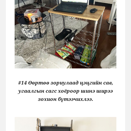
#14 Өөртөө зориулаад цэцгийн сав,
угаалгын сагс хоёроор шинэ ширээ
зохион бүтээчихлээ.