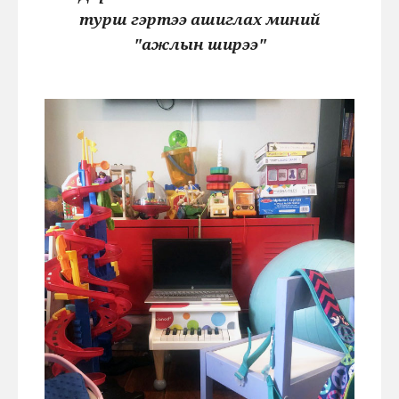
турш гэртээ ашиглах миний
"ажлын ширээ"