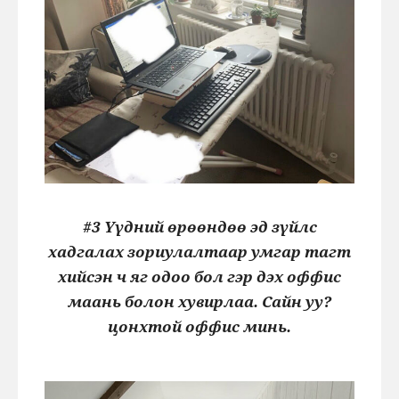
#3 Үүдний өрөөндөө эд зүйлс
хадгалах зориулалтаар умгар тагт
хийсэн ч яг одоо бол гэр дэх оффис
маань болон хувирлаа. Сайн уу?
цонхтой оффис минь.