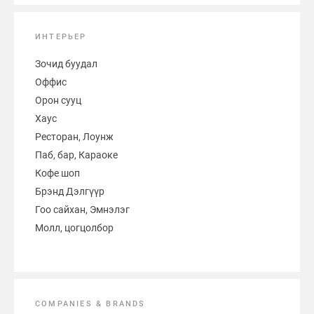
ИНТЕРЬЕР
Зочид буудал
Оффис
Орон сууц
Хаус
Ресторан, Лоунж
Паб, бар, Караоке
Кофе шоп
Брэнд Дэлгүүр
Гоо сайхан, Эмнэлэг
Молл, цогцолбор
COMPANIES & BRANDS