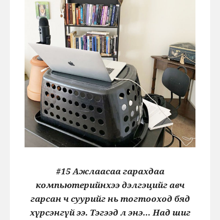
#15 Ажлаасаа гарахдаа
компьютерийнхээ дэлгэцийг авч
гарсан ч суурийг нь тогтооход бяд
хүрсэнгүй ээ. Тэгээд л энэ… Над шиг