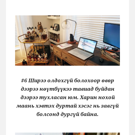
#6 Ширээ олдохгүй болохоор өвөр
дээрээ нөүтбүүкээ тавиад буйдан
дээрээ тухласан юм. Харин нохой
маань хэвтэх дуртай хэсэг нь завгүй
болсонд дургүй байна.