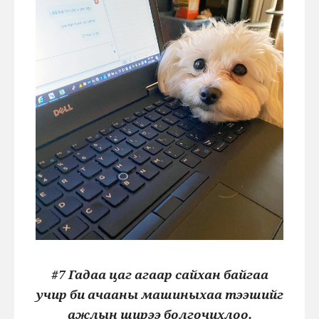
#7 Гадаа цаг агаар сайхан байгаа
учир би ачааны машиныхаа тээшийг
ажлын ширээ болгочихлоо.