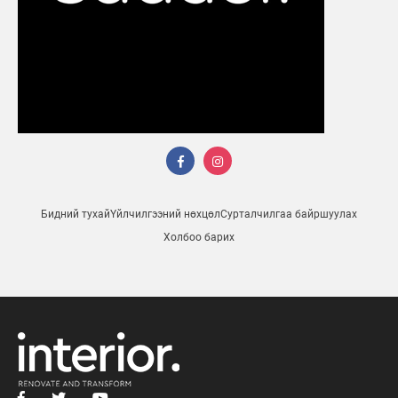
Бидний тухай
Үйлчилгээний нөхцөл
Сурталчилгаа байршуулах
Холбоо барих