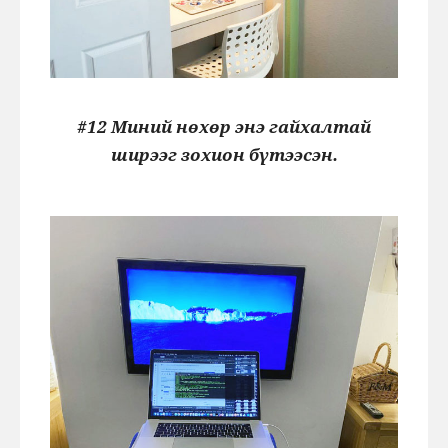
#12 Миний нөхөр энэ гайхалтай
ширээг зохион бүтээсэн.