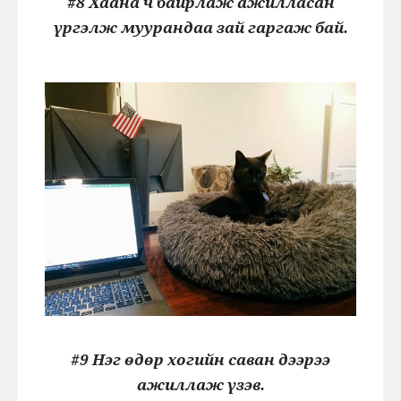
#8 Хаана ч байрлаж ажилласан
үргэлж муурандаа зай гаргаж бай.
#9 Нэг өдөр хогийн саван дээрээ
ажиллаж үзэв.