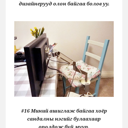
дизайнерууд олон байгаа болов уу.
#16 Миний ашиглаж байгаа хоёр
сандалны нэгийг булаахаар
оролдож буй муур.