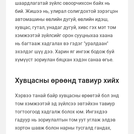
шаардлагатай зүйлс овоорчихсон байх нь
бий. Жишээ нь, улирал солигдохтой зэрэгцэн
автомашины өвлийн дугуй, өвлийн идэш,
хувцас, гутал, унадаг дугуй, хивс гэх мэт том
хэмжээтэй зүйлсийг орон сууцныхаа хаана
нь багтааж хадгалах вэ гэдэг "уралдаан"
эхэлдэг шүү дээ. Харин яг ингэж бодож буй
хүмүүст зориулан бяцхан хэдэн санаа өгье.
Хувцасны өрөөнд тавиур хийх
Хэрвээ танай байр хувцасны өрөөтэй бол энд
том хэмжээтэй эд зүйлсээ эвтэйхэн тавиур
тогтоогоод хадгалж болох юм. Ингэхдээ
гадуур нь зориулалтын том уут углаж элдэв
хортон шавж болон нарны тусгалд гандах,