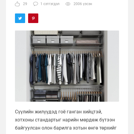
29
1 сэтгэгдэл
2006 үзсэн
Сүүлийн жилүүдэд гоё ганган хийцтэй,
хотхоны стандартыг нарийн мөрдөж бүтээн
байгуулсан олон барилга хотын өнгө төрхийг