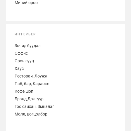
Миний өрөө
ИНТЕРЬЕР
Зочид буудал
Оффис
Орон сууц
Хаус
Ресторан, Лоунж
Паб, бар, Караоке
Кофе шоп
Брэнд Дэлгүүр
Гоо сайхан, Эмнэлэг
Молл, цогцолбор