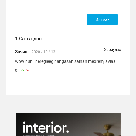
1 Сэтгэгдэл
Хариулах
Зочин
2020 / 10 / 13
wow hunii heregleeg hangasan saihan medremj avlaa
0