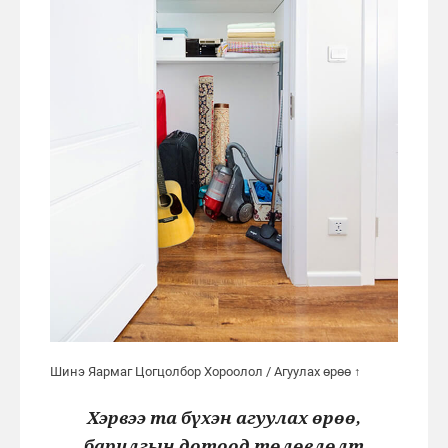
Шинэ Яармаг Цогцолбор Хороолол / Агуулах өрөө ↑
Хэрвээ та бүхэн агуулах өрөө,
барилгын дотоод төлөвлөлт