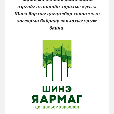
зэргийг нь нарийн харахыг хүсвэл
Шинэ Яармаг цогцолбор хорооллын
загварын байраар зочлохыг урьж
байна.