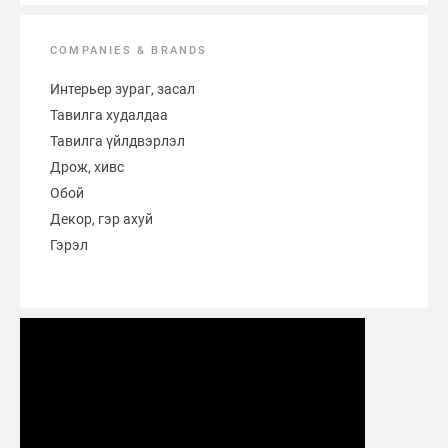
COMPANIES & BRANDS
Интерьер зураг, засал
Тавилга худалдаа
Тавилга үйлдвэрлэл
Дрож, хивс
Обой
Декор, гэр ахуй
Гэрэл