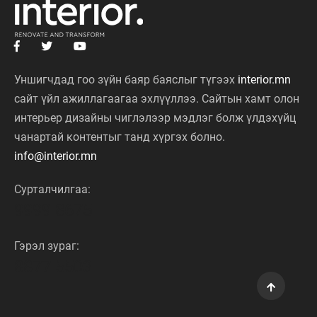
Уншигчдад гоо зүйн баяр баяслыг түгээх
interior.mn
сайт үйл ажиллагаагаа эхлүүллээ. Сайтын хамт олон
интерьер дизайны чиглэлээр мэдлэг болж үлдэхүйц
чанартай контентыг танд хүргэх болно.
info@interior.mn
Сурталчилгаа:
9999 8675
Гэрэл зураг:
8877 5503