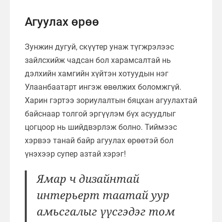
Агуулах өрөө
Зунжин дугуй, скүүтер унаж түгжрэлээс
зайлсхийж чадсан бол харамсалтай нь
дэлхийн хамгийн хүйтэн хотуудын нэг
Улаанбаатарт ингэж өвөлжих боломжгүй.
Харин гэртээ зориулалтын бяцхан агуулахтай
байснаар толгой эргүүлэм бүх асуудлыг
цогцоор нь шийдвэрлэж болно. Тиймээс
хэрвээ танай байр агуулах өрөөтэй бол
үнэхээр супер азтай хэрэг!
Ямар ч дизайнтай
интерьерт таатай уур
амьсгалыг үүсгэдэг том