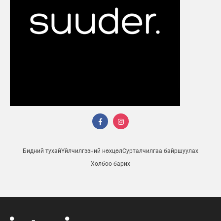
Бидний тухай
Үйлчилгээний нөхцөл
Сурталчилгаа байршуулах
Холбоо барих