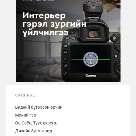
ORIGINAL
Бидний бүтээсэн орчин
Миний гэр
Өв Соёл, Түүх дурсгал
Дизайн бүтээгчид