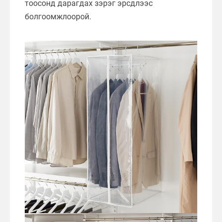
тоосонд дарагдах зэрэг эрсдлээс
болгоомжлоорой.