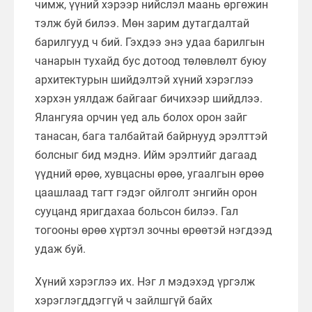
чимж, үүний хэрээр нийслэл маань өргөжин
тэлж буй билээ. Мөн зарим дутагдалтай
барилгууд ч бий. Гэхдээ энэ удаа барилгын
чанарын тухайд бус дотоод төлөвлөлт буюу
архитектурын шийдэлтэй хүний хэрэглээ
хэрхэн уялдаж байгааг бичихээр шийдлээ.
Ялангуяа орчин үед аль болох орон зайг
танасан, бага талбайтай байрнууд эрэлттэй
болсныг бид мэднэ. Ийм эрэлтийг дагаад
үүдний өрөө, хувцасны өрөө, угаалгын өрөө
цаашлаад тагт гэдэг ойлголт энгийн орон
сууцанд яригдахаа больсон билээ. Гал
тогооны өрөө хүртэл зочны өрөөтэй нэгдээд
удаж буй.
Хүний хэрэглээ их. Нэг л мэдэхэд үргэлж
хэрэглэгддэггүй ч зайлшгүй байх