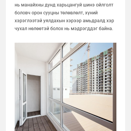
нь манайхны дунд харьцангуй шинэ ойлголт
боловч орон сууцны төлөвлөлт, хүний
хэрэглээтэй уялдахын хэрээр амьдралд хэр
чухал нөлөөтэй болох нь мэдрэгддэг байна.