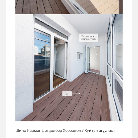
Шинэ Яармаг Цогцолбор Хороолол / Хүйтэн агуулах ↑