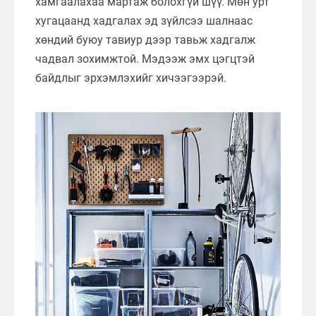
хамгаалахаа мартаж болохгүй шүү. Мөн урт
хугацаанд хадгалах эд зүйлсээ шалнаас
хөндий буюу тавиур дээр тавьж хадгалж
чадвал зохимжтой. Мэдээж эмх цэгцтэй
байдлыг эрхэмлэхийг хичээгээрэй.