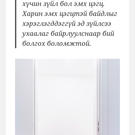
хүчин зүйл бол эмх цэгц.
Харин эмх цэгцтэй байдлыг
хэрэглэгддэггүй эд зүйлсээ
ухаалаг байрлуулснаар бий
болгох боломжтой.