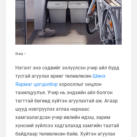
Ikea ↑
Нэгэнт энэ сэдвийг эхлүүлсэн учир айл бүрд
тусгай агуулах өрөөг төлөвлөсөн
Шинэ
Яармаг цогцолбор
хорооллыг онцлон
танилцуулъя. Учир нь эндхийн айл болгон
тагттай бөгөөд хүйтэн агуулахтай аж. Агаар
шууд нэвтрүүлэх атлаа нарнаас
хамгаалагдсан учир өвлийн идэш, зарим
хүнсний зүйлсээ хадгалахад хамгийн таатай
байдлаар төлөвлөсөн байв. Хүйтэн агуулах