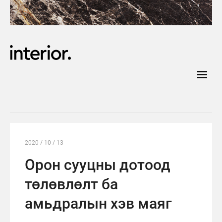
2020 / 10 / 13
Орон сууцны дотоод
төлөвлөлт ба
амьдралын хэв маяг