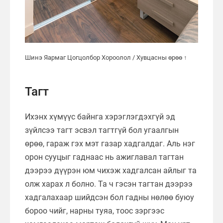
Шинэ Яармаг Цогцолбор Хороолол / Хувцасны өрөө ↑
Тагт
Ихэнх хүмүүс байнга хэрэглэгдэхгүй эд
зүйлсээ тагт эсвэл тагтгүй бол угаалгын
өрөө, гараж гэх мэт газар хадгалдаг. Аль нэг
орон сууцыг гаднаас нь ажиглавал тагтан
дээрээ дүүрэн юм чихэж хадгалсан айлыг та
олж харах л болно. Та ч гэсэн тагтан дээрээ
хадгалахаар шийдсэн бол гадны нөлөө буюу
бороо чийг, нарны туяа, тоос зэргээс