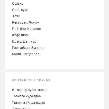
Оффис
Орон сууц
Хаус
Ресторан, Лоунж
Паб, бар, Караоке
Кофе шоп
Брэнд Дэлгүүр
Гоо сайхан, Эмнэлэг
Молл, цогцолбор
COMPANIES & BRANDS
Интерьер зураг, засал
Тавилга худалдаа
Тавилга үйлдвэрлэл
Дрож, хивс