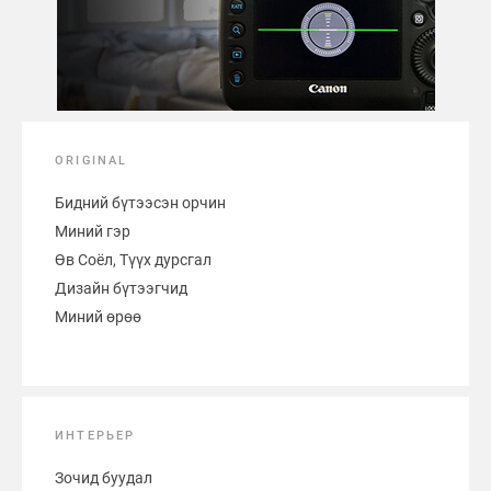
ORIGINAL
Бидний бүтээсэн орчин
Миний гэр
Өв Соёл, Түүх дурсгал
Дизайн бүтээгчид
Миний өрөө
ИНТЕРЬЕР
Зочид буудал