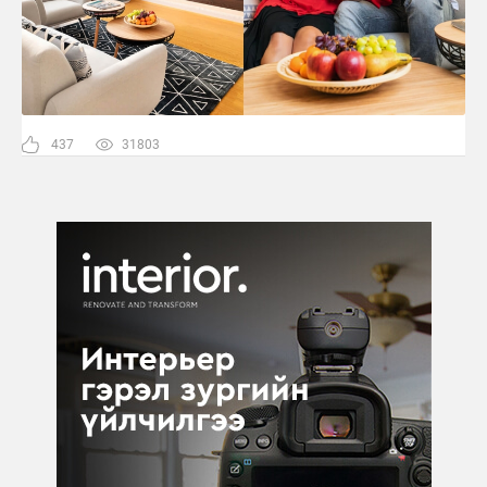
437
31803