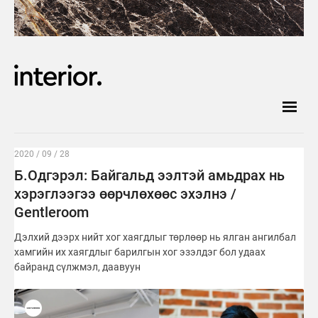
2020 / 09 / 28
Б.Одгэрэл: Байгальд ээлтэй амьдрах нь
хэрэглээгээ өөрчлөхөөс эхэлнэ /
Gentleroom
Дэлхий дээрх нийт хог хаягдлыг төрлөөр нь ялган ангилбал
хамгийн их хаягдлыг барилгын хог эзэлдэг бол удаах
байранд сүлжмэл, даавуун