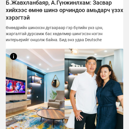
Б.Жавхланбаяр, А.Гүнжинлхам: Засвар
хийхээс өмнө шинэ орчиндоо амьдарч үзэх
хэрэгтэй
Өнөөдрийн шинэхэн дугаараар гэр бүлийн үнэ цэн,
жаргалтай дурсамж бас хөдөлмөр шингэсэн нэгэн
интерьерийг онцолж байна. Бид энэ удаа Deutsche