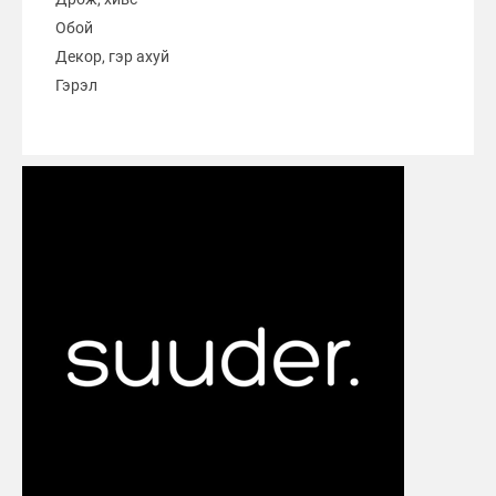
Обой
Декор, гэр ахуй
Гэрэл