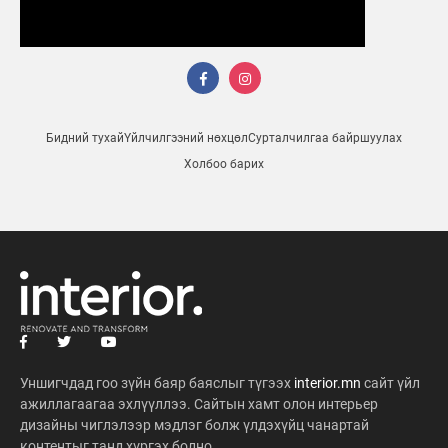
Бидний тухай
Үйлчилгээний нөхцөл
Сурталчилгаа байршуулах
Холбоо барих
Уншигчдад гоо зүйн баяр баяслыг түгээх
interior.mn
сайт үйл
ажиллагаагаа эхлүүллээ. Сайтын хамт олон интерьер
дизайны чиглэлээр мэдлэг болж үлдэхүйц чанартай
контентыг танд хүргэх болно.