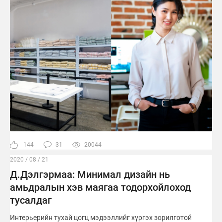
144
31
20044
2020 / 08 / 21
Д.Дэлгэрмаа: Минимал дизайн нь
амьдралын хэв маягаа тодорхойлоход
тусалдаг
Интерьерийн тухай цогц мэдээллийг хүргэх зорилготой