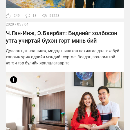
249
18
51223
2020 / 05 / 04
Ч.Ган-Инж, Э.Баярбат: Биднийг холбосон
утга учиртай бүхэн гэрт минь бий
Дулаан цаг наашилж, модод шинэхэн нахиагаа дэлгэж буй
хаврын урин өдрийн мэндийг хүргэе. Эелдэг, зочломтгой
нэгэн гэр бүлийн ярилцлагаар та