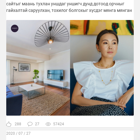
сайтыг маань тухлан уншдаг уншигч дунд дотоод орчныг
гайхалтай саруулхан, тохилог болгохыг хүсдэг мянга мянган
288
27
57424
2020 / 07 / 27