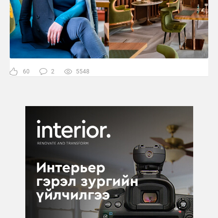
60
2
5548