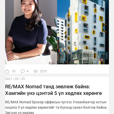
33
4
2225
2021 / 05 / 25
RE/MAX Nomad танд зөвлөж байна:
Хамгийн үнэ цэнтэй 5 үл хөдлөх хөрөнгө
RE/MAX Nomad брокер оффисын зүгээс Улаанбаатар хотын
онцлох 5 үл хөдлөх хөрөнгийг та бүхэнд санал болгож байна.
Эдгээр үл хөдлөх