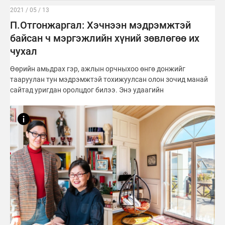
2021 / 05 / 13
П.Отгонжаргал: Хэчнээн мэдрэмжтэй
байсан ч мэргэжлийн хүний зөвлөгөө их
чухал
Өөрийн амьдрах гэр, ажлын орчныхоо өнгө донжийг
тааруулан тун мэдрэмжтэй тохижуулсан олон зочид манай
сайтад уригдан оролцдог билээ. Энэ удаагийн