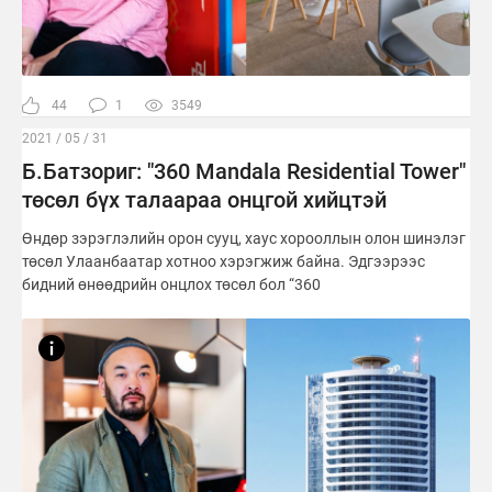
44
1
3549
2021 / 05 / 31
Б.Батзориг: "360 Mandala Residential Tower"
төсөл бүх талаараа онцгой хийцтэй
Өндөр зэрэглэлийн орон сууц, хаус хорооллын олон шинэлэг
төсөл Улаанбаатар хотноо хэрэгжиж байна. Эдгээрээс
бидний өнөөдрийн онцлох төсөл бол “360