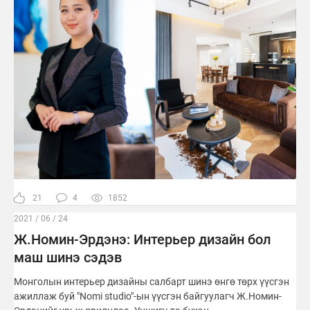
21
4
1852
2021 / 06 / 24
Ж.Номин-Эрдэнэ: Интерьер дизайн бол
маш шинэ сэдэв
Монголын интерьер дизайны салбарт шинэ өнгө төрх үүсгэн
ажиллаж буй "Nomi studio"-ын үүсгэн байгуулагч Ж.Номин-