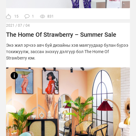
15
1
831
2021 / 07 / 04
The Home Of Strawberry – Summer Sale
Энэ жил эрчээ авч буй дизайны хэв маягуудаар булан бүрээ
тохижуулж, зассан энэхүү дэлгүүр бол The Home Of
Strawberry юм.