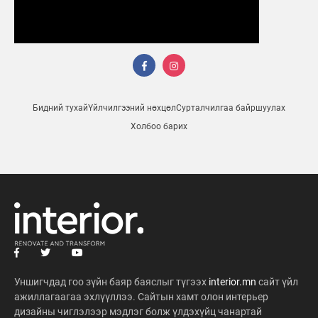
Бидний тухай
Үйлчилгээний нөхцөл
Сурталчилгаа байршуулах
Холбоо барих
Уншигчдад гоо зүйн баяр баяслыг түгээх
interior.mn
сайт үйл
ажиллагаагаа эхлүүллээ. Сайтын хамт олон интерьер
дизайны чиглэлээр мэдлэг болж үлдэхүйц чанартай