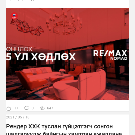
17
0
647
2021 / 05 / 18
Рендер ХХК туслан гүйцэтгэгч сонгон
шалгаруулж байнгын хамтран ажиллана