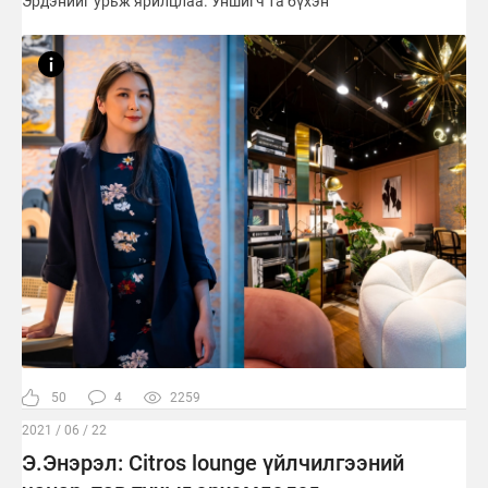
Эрдэнийг урьж ярилцлаа. Уншигч та бүхэн
50
4
2259
2021 / 06 / 22
Э.Энэрэл: Citros lounge үйлчилгээний