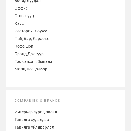
Зочид буудал
Оффис
Орон сууц
Хаус
Ресторан, Лоунж
Паб, бар, Караоке
Кофе шоп
Брэнд Дэлгүүр
Гоо сайхан, Эмнэлэг
Молл, цогцолбор
COMPANIES & BRANDS
Интерьер зураг, засал
Тавилга худалдаа
Тавилга үйлдвэрлэл