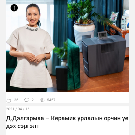
36
2
5457
2021 / 04 / 16
Д.Дэлгэрмаа – Керамик урлалын орчин үе
дэх сэргэлт