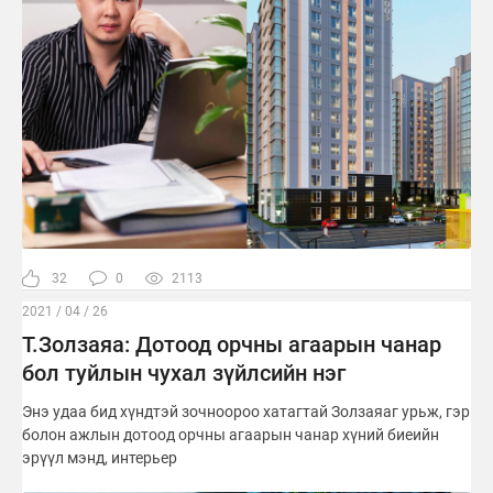
32
0
2113
2021 / 04 / 26
Т.Золзаяа: Дотоод орчны агаарын чанар
бол туйлын чухал зүйлсийн нэг
Энэ удаа бид хүндтэй зочноороо хатагтай Золзаяаг урьж, гэр
болон ажлын дотоод орчны агаарын чанар хүний биеийн
эрүүл мэнд, интерьер