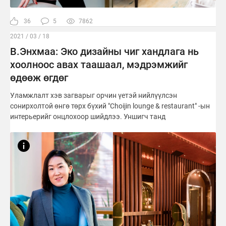
36
5
7862
2021 / 03 / 18
В.Энхмаа: Эко дизайны чиг хандлага нь
хоолноос авах таашаал, мэдрэмжийг
өдөөж өгдөг
Уламжлалт хэв загварыг орчин үетэй нийлүүлсэн
сонирхолтой өнгө төрх бүхий "Choijin lounge & restaurant" -ын
интерьерийг онцлохоор шийдлээ. Уншигч танд