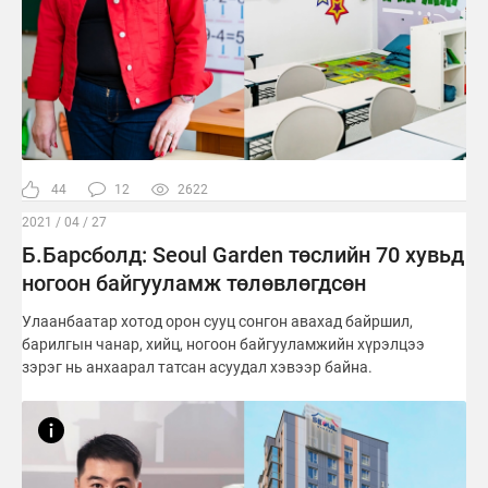
44
12
2622
2021 / 04 / 27
Б.Барсболд: Seoul Garden төслийн 70 хувьд
ногоон байгууламж төлөвлөгдсөн
Улаанбаатар хотод орон сууц сонгон авахад байршил,
барилгын чанар, хийц, ногоон байгууламжийн хүрэлцээ
зэрэг нь анхаарал татсан асуудал хэвээр байна.