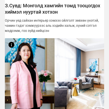
З.Сувд: Монголд хамгийн томд тооцогдох
хиймэл нууртай хотхон
Орчин үед сайхан интерьер хэмээх ойлголт зөвхөн үнэтэй,
чамин гэдэг хэмжүүрээс аль хэдийн хальж, хүний сэтгэл
мэдрэмж, гоо зүйд нийцсэн