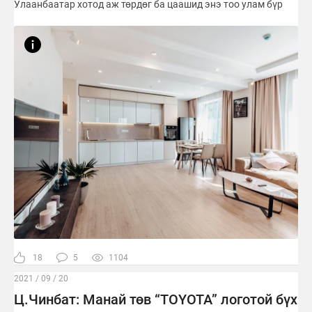
Улаанбаатар хотод аж төрдөг ба цаашид энэ тоо улам бүр
18
5
1104
2021 / 09 / 20
Ц.Чинбат: Манай төв “TOYOTA” логотой бүх