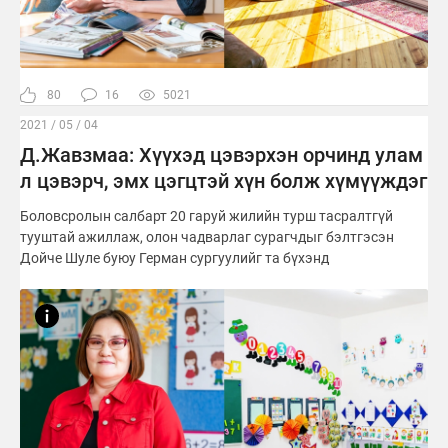
80
16
5021
2021 / 05 / 04
Д.Жавзмаа: Хүүхэд цэвэрхэн орчинд улам
л цэвэрч, эмх цэгцтэй хүн болж хүмүүждэг
Боловсролын салбарт 20 гаруй жилийн турш тасралтгүй
тууштай ажиллаж, олон чадварлаг сурагчдыг бэлтгэсэн
Дойче Шуле буюу Герман сургуулийг та бүхэнд