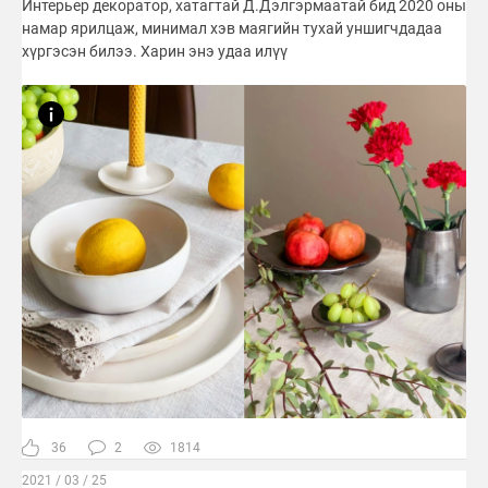
Интерьер декоратор, хатагтай Д.Дэлгэрмаатай бид 2020 оны
намар ярилцаж, минимал хэв маягийн тухай уншигчдадаа
хүргэсэн билээ. Харин энэ удаа илүү
36
2
1814
2021 / 03 / 25