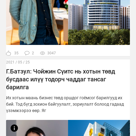
35
2
3047
2021 / 05 / 25
Г.Батзул: Чойжин Сүитс нь хотын төвд
бусдаас илүү тодорч чаддаг тансаг
барилга
Их хотын маань бизнес төвд оршдог гоёмсог барилгууд их
бий. Тэд бүгд зохион байгуулалт, зориулалт болоод гадаад
үзэмжээрээ өөр. Яг