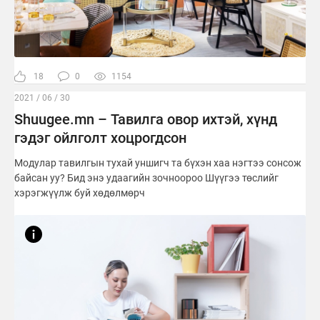
18
0
1154
2021 / 06 / 30
Shuugee.mn – Тавилга овор ихтэй, хүнд
гэдэг ойлголт хоцрогдсон
Модулар тавилгын тухай уншигч та бүхэн хаа нэгтээ сонсож
байсан уу? Бид энэ удаагийн зочноороо Шүүгээ төслийг
хэрэгжүүлж буй хөдөлмөрч