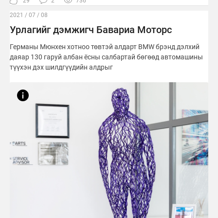
29
2
736
2021 / 07 / 08
Урлагийг дэмжигч Бавариа Моторс
Германы Мюнхен хотноо төвтэй алдарт BMW брэнд дэлхий
даяар 130 гаруй албан ёсны салбартай бөгөөд автомашины
түүхэн дэх шилдгүүдийн алдрыг