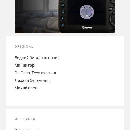
ORIGINAL
Бидний бүтээсэн орчин
Миний гэр
Өв Соёл, Түүх дурсгал
Дизайн бүтээгчид
Миний өрөө
ИНТЕРЬЕР