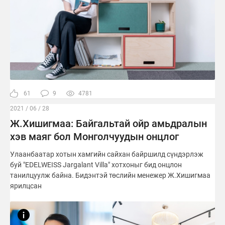
61
9
4781
2021 / 06 / 28
Ж.Хишигмаа: Байгальтай ойр амьдралын
хэв маяг бол Монголчуудын онцлог
Улаанбаатар хотын хамгийн сайхан байршилд сүндэрлэж
буй "EDELWEISS Jargalant Villa" хотхоныг бид онцлон
танилцуулж байна. Бидэнтэй төслийн менежер Ж.Хишигмаа
ярилцсан