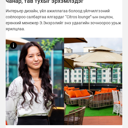
чанар, тав тухыг эрхэмлэдэг
Интерьер дизайн, үйл ажиллагаа болоод үйлчилгээний
соёлоороо салбартаа ялгардаг “Citros lounge”-ын онцлон,
ерөнхий менежер Э.Энэрэлийг энэ удаагийн зочноороо урьж
ярилцлаа.