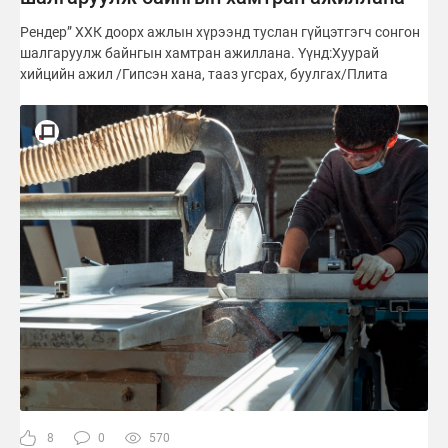
Рендер” ХХК доорх ажлын хүрээнд туслан гүйцэтгэгч сонгон
шалгаруулж байнгын хамтран ажиллана. Үүнд:Хуурай
хийцийн ажил /Гипсэн хана, тааз угсрах, буулгах/Плита
8
0
570