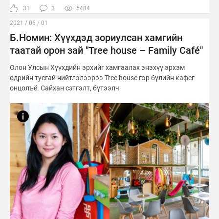
31
3
5484
2021 / 06 / 01
Б.Номин: Хүүхдэд зориулсан хамгийн
таатай орон зай "Tree house – Family Café"
Олон Улсын Хүүхдийн эрхийг хамгаалах энэхүү эрхэм
өдрийн тусгай нийтлэлээрээ Tree house гэр бүлийн кафег
онцолъё. Сайхан сэтгэлт, бүтээлч