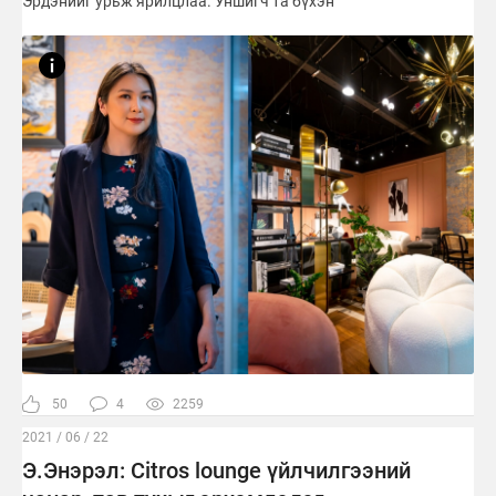
Эрдэнийг урьж ярилцлаа. Уншигч та бүхэн
50
4
2259
2021 / 06 / 22
Э.Энэрэл: Citros lounge үйлчилгээний