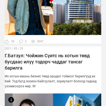
35
2
3047
2021 / 05 / 25
Г.Батзул: Чойжин Сүитс нь хотын төвд
бусдаас илүү тодорч чаддаг тансаг
барилга
Их хотын маань бизнес төвд оршдог гоёмсог барилгууд их
бий. Тэд бүгд зохион байгуулалт, зориулалт болоод гадаад
үзэмжээрээ өөр. Яг