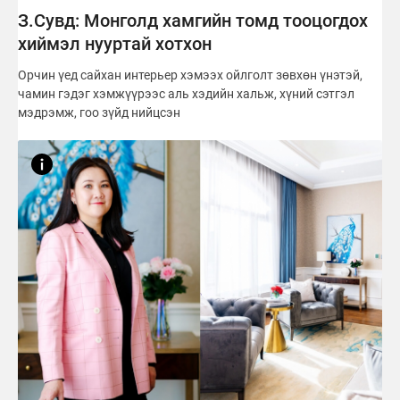
З.Сувд: Монголд хамгийн томд тооцогдох
хиймэл нууртай хотхон
Орчин үед сайхан интерьер хэмээх ойлголт зөвхөн үнэтэй,
чамин гэдэг хэмжүүрээс аль хэдийн хальж, хүний сэтгэл
мэдрэмж, гоо зүйд нийцсэн