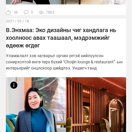
36
5
7862
2021 / 03 / 18
В.Энхмаа: Эко дизайны чиг хандлага нь
хоолноос авах таашаал, мэдрэмжийг
өдөөж өгдөг
Уламжлалт хэв загварыг орчин үетэй нийлүүлсэн
сонирхолтой өнгө төрх бүхий "Choijin lounge & restaurant" -ын
интерьерийг онцлохоор шийдлээ. Уншигч танд