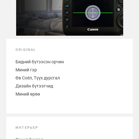
ORIGINAL
Бидний бүтээсэн орчин
Миний гэр
Өв Соёл, Түүх дурсгал
Дизайн бүтээгчид
Миний өрөө
ИНТЕРЬЕР