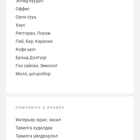
Зочид буудал
Оффис
Орон сууц
Хаус
Ресторан, Лоунж
Паб, бар, Караоке
Кофе шоп
Брэнд Дэлгүүр
Гоо сайхан, Эмнэлэг
Молл, цогцолбор
COMPANIES & BRANDS
Интерьер зураг, засал
Тавилга худалдаа
Тавилга үйлдвэрлэл