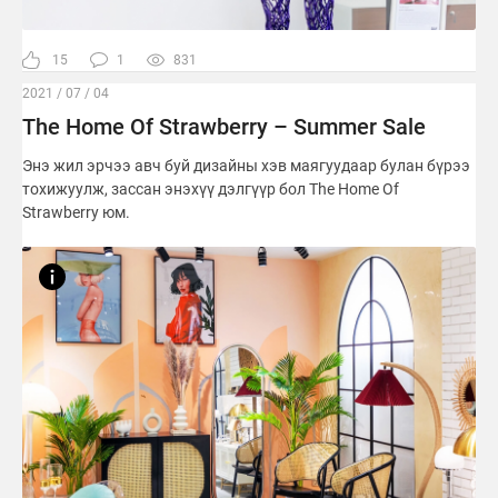
15
1
831
2021 / 07 / 04
The Home Of Strawberry – Summer Sale
Энэ жил эрчээ авч буй дизайны хэв маягуудаар булан бүрээ
тохижуулж, зассан энэхүү дэлгүүр бол The Home Of
Strawberry юм.