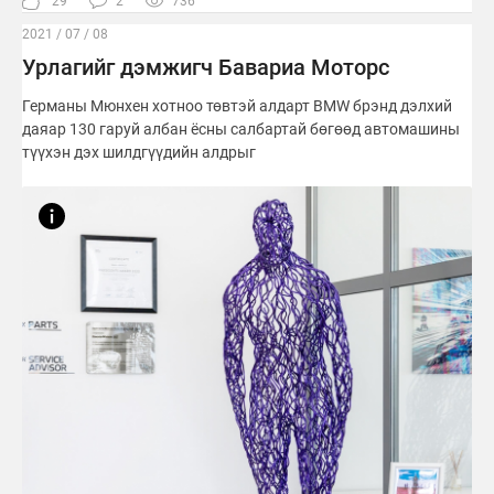
29
2
736
2021 / 07 / 08
Урлагийг дэмжигч Бавариа Моторс
Германы Мюнхен хотноо төвтэй алдарт BMW брэнд дэлхий
даяар 130 гаруй албан ёсны салбартай бөгөөд автомашины
түүхэн дэх шилдгүүдийн алдрыг