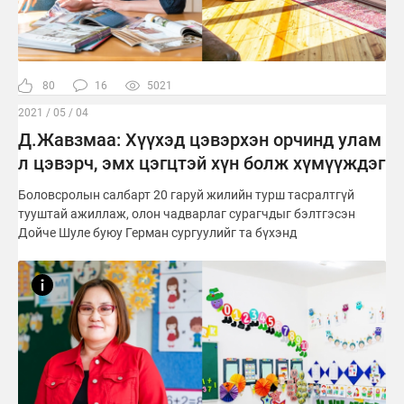
80
16
5021
2021 / 05 / 04
Д.Жавзмаа: Хүүхэд цэвэрхэн орчинд улам
л цэвэрч, эмх цэгцтэй хүн болж хүмүүждэг
Боловсролын салбарт 20 гаруй жилийн турш тасралтгүй
тууштай ажиллаж, олон чадварлаг сурагчдыг бэлтгэсэн
Дойче Шуле буюу Герман сургуулийг та бүхэнд