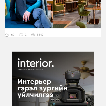
60
2
5547