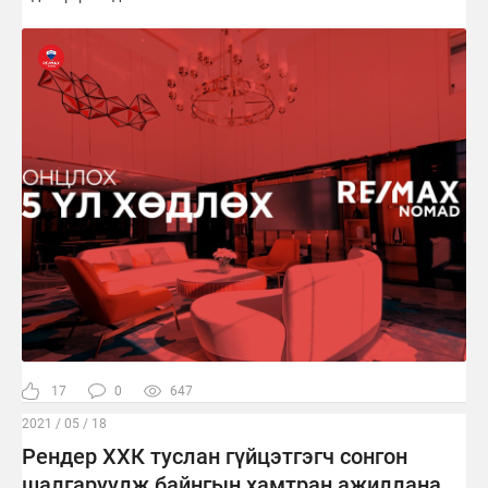
17
0
647
2021 / 05 / 18
Рендер ХХК туслан гүйцэтгэгч сонгон
шалгаруулж байнгын хамтран ажиллана