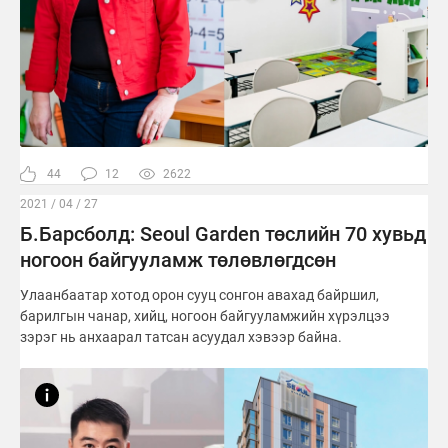
44
12
2622
2021 / 04 / 27
Б.Барсболд: Seoul Garden төслийн 70 хувьд
ногоон байгууламж төлөвлөгдсөн
Улаанбаатар хотод орон сууц сонгон авахад байршил,
барилгын чанар, хийц, ногоон байгууламжийн хүрэлцээ
зэрэг нь анхаарал татсан асуудал хэвээр байна.