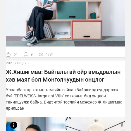
61
9
4781
2021 / 06 / 28
Ж.Хишигмаа: Байгальтай ойр амьдралын
хэв маяг бол Монголчуудын онцлог
Улаанбаатар хотын хамгийн сайхан байршилд сүндэрлэж
буй "EDELWEISS Jargalant Villa" хотхоныг бид онцлон
танилцуулж байна. Бидэнтэй төслийн менежер Ж.Хишигмаа
ярилцсан