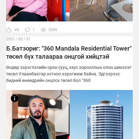
44
1
3549
2021 / 05 / 31
Б.Батзориг: "360 Mandala Residential Tower"
төсөл бүх талаараа онцгой хийцтэй
Өндөр зэрэглэлийн орон сууц, хаус хорооллын олон шинэлэг
төсөл Улаанбаатар хотноо хэрэгжиж байна. Эдгээрээс
бидний өнөөдрийн онцлох төсөл бол “360