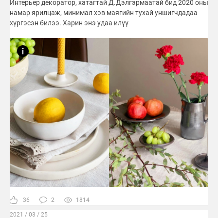
Интерьер декоратор, хатагтай Д.Дэлгэрмаатай бид 2020 оны
намар ярилцаж, минимал хэв маягийн тухай уншигчдадаа
хүргэсэн билээ. Харин энэ удаа илүү
36
2
1814
2021 / 03 / 25