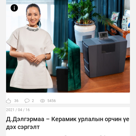
36
2
5456
2021 / 04 / 16
Д.Дэлгэрмаа – Керамик урлалын орчин үе
дэх сэргэлт