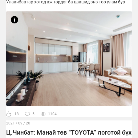
Улаанбаатар хотод аж төрдөг ба цаашид энэ тоо улам бүр
18
5
1104
2021 / 09 / 20
Ц.Чинбат: Манай төв “TOYOTA” логотой бүх