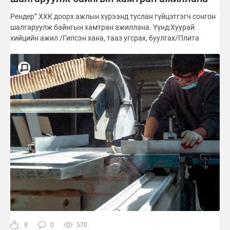
Рендер” ХХК доорх ажлын хүрээнд туслан гүйцэтгэгч сонгон
шалгаруулж байнгын хамтран ажиллана. Үүнд:Хуурай
хийцийн ажил /Гипсэн хана, тааз угсрах, буулгах/Плита
8
0
570