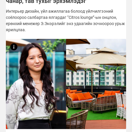
чанар, тав тухыг эрхэмлэдэг
Интерьер дизайн, үйл ажиллагаа болоод үйлчилгээний
соёлоороо салбартаа ялгардаг “Citros lounge”-ын онцлон,
ерөнхий менежер Э.Энэрэлийг энэ удаагийн зочноороо урьж
ярилцлаа.