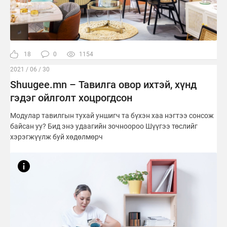
18
0
1154
2021 / 06 / 30
Shuugee.mn – Тавилга овор ихтэй, хүнд
гэдэг ойлголт хоцрогдсон
Модулар тавилгын тухай уншигч та бүхэн хаа нэгтээ сонсож
байсан уу? Бид энэ удаагийн зочноороо Шүүгээ төслийг
хэрэгжүүлж буй хөдөлмөрч