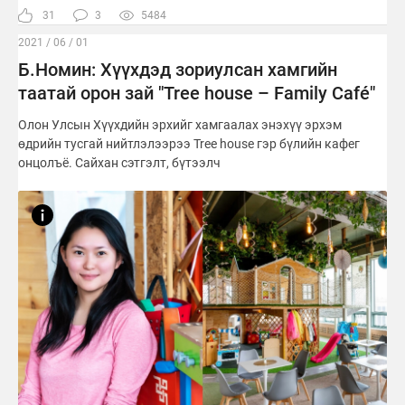
31
3
5484
2021 / 06 / 01
Б.Номин: Хүүхдэд зориулсан хамгийн
таатай орон зай "Tree house – Family Café"
Олон Улсын Хүүхдийн эрхийг хамгаалах энэхүү эрхэм
өдрийн тусгай нийтлэлээрээ Tree house гэр бүлийн кафег
онцолъё. Сайхан сэтгэлт, бүтээлч