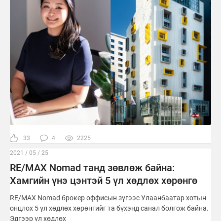
33
4
2225
2021 / 05 / 25
RE/MAX Nomad танд зөвлөж байна:
Хамгийн үнэ цэнтэй 5 үл хөдлөх хөрөнгө
RE/MAX Nomad брокер оффисын зүгээс Улаанбаатар хотын
онцлох 5 үл хөдлөх хөрөнгийг та бүхэнд санал болгож байна.
Эдгээр үл хөдлөх