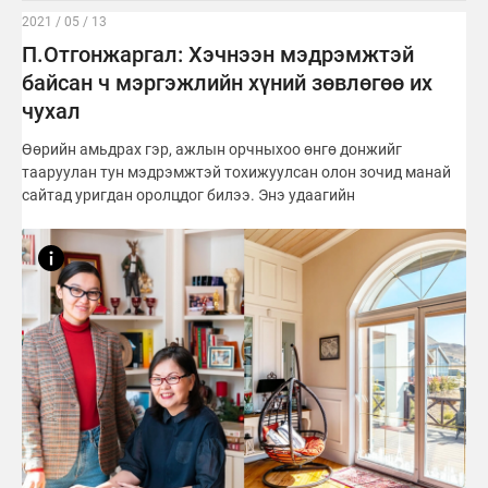
2021 / 05 / 13
П.Отгонжаргал: Хэчнээн мэдрэмжтэй
байсан ч мэргэжлийн хүний зөвлөгөө их
чухал
Өөрийн амьдрах гэр, ажлын орчныхоо өнгө донжийг
тааруулан тун мэдрэмжтэй тохижуулсан олон зочид манай
сайтад уригдан оролцдог билээ. Энэ удаагийн