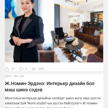
21
4
1852
2021 / 06 / 24
Ж.Номин-Эрдэнэ: Интерьер дизайн бол
маш шинэ сэдэв
Монголын интерьер дизайны салбарт шинэ өнгө төрх үүсгэн
ажиллаж буй "Nomi studio"-ын үүсгэн байгуулагч Ж.Номин-