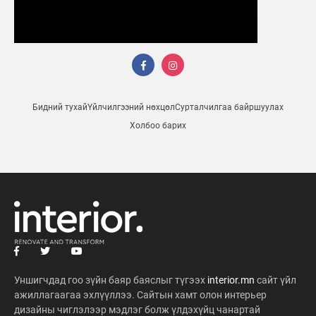
Бидний тухай
Үйлчилгээний нөхцөл
Сурталчилгаа байршуулах
Холбоо барих
Уншигчдад гоо зүйн баяр баяслыг түгээх
interior.mn
сайт үйл
ажиллагаагаа эхлүүллээ. Сайтын хамт олон интерьер
дизайны чиглэлээр мэдлэг болж үлдэхүйц чанартай