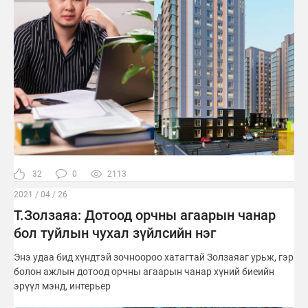
32
0
2113
2021 / 04 / 26
Т.Золзаяа: Дотоод орчны агаарын чанар
бол туйлын чухал зүйлсийн нэг
Энэ удаа бид хүндтэй зочноороо хатагтай Золзаяаг урьж, гэр
болон ажлын дотоод орчны агаарын чанар хүний биеийн
эрүүл мэнд, интерьер